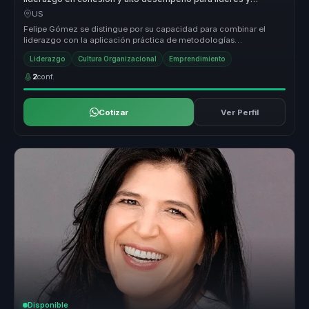
equipos.
US
Felipe Gómez se distingue por su capacidad para combinar el
liderazgo con la aplicación práctica de metodologías
innovadoras que transfor...
Liderazgo
Cultura Organizacional
Emprendimiento
2
conf.
Cotizar
Ver Perfil
Disponible