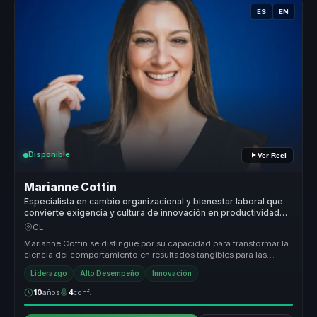
ES
EN
Disponible
Ver Reel
Marianne Cottin
Especialista en cambio organizacional y bienestar laboral que
convierte exigencia y cultura de innovación en productividad
para líderes y equipos.
CL
Marianne Cottin se distingue por su capacidad para transformar la
ciencia del comportamiento en resultados tangibles para las
organizacio...
Liderazgo
Alto Desempeño
Innovación
10
años
4
conf.