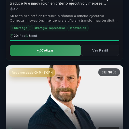
traduce IA e innovación en criterio ejecutivo y mejores
decisiones para líderes.
AR
Su fortaleza está en traducir lo técnico a criterio ejecutivo.
Conecta innovación, inteligencia artificial y transformación digital
con p...
Liderazgo
Estrategia Empresarial
Innovación
20
años
3
conf.
Cotizar
Ver Perfil
BILINGÜE
Recomendado CHM · TOP 4