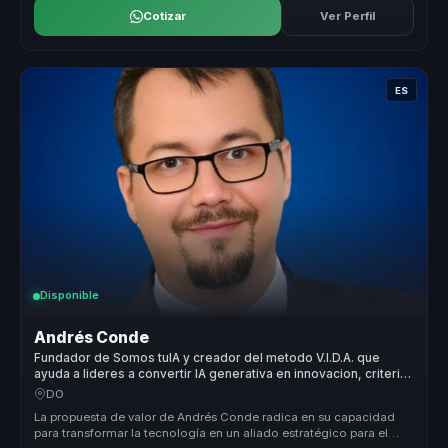
Cotizar
Ver Perfil
ES
Disponible
Andrés Conde
Fundador de Somos tuIA y creador del metodo V.I.D.A. que
ayuda a lideres a convertir IA generativa en innovacion, criterio
y adopcion responsable.
DO
La propuesta de valor de Andrés Conde radica en su capacidad
para transformar la tecnología en un aliado estratégico para el