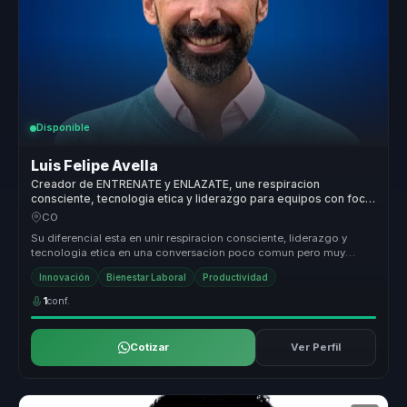
Disponible
Luis Felipe Avella
Creador de ENTRENATE y ENLAZATE, une respiracion
consciente, tecnologia etica y liderazgo para equipos con foco
y bienestar.
CO
Su diferencial esta en unir respiracion consciente, liderazgo y
tecnologia etica en una conversacion poco comun pero muy
actual. Conviert...
Innovación
Bienestar Laboral
Productividad
1
conf.
Cotizar
Ver Perfil