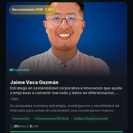
Recomendado CHM · TOP 1
Disponible
Jaime Vaca Guzmán
Estratega en sostenibilidad corporativa e innovacion que ayuda
a empresas a convertir mercado y datos en diferenciacion,
crecimiento y criterio.
BO
Su propuesta combina estrategia, investigacion y sensibilidad de
mercado para volver el crecimiento una conversacion menos
intuitiva y ma...
Innovación
Comunicación Efectiva
Cultura Organizacional
20
años
3
conf.