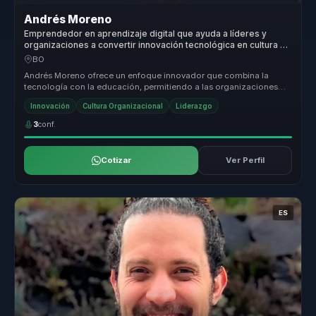
Andrés Moreno
Emprendedor en aprendizaje digital que ayuda a líderes y
organizaciones a convertir innovación tecnológica en cultura de
innovación, talento y crecimiento.
BO
Andrés Moreno ofrece un enfoque innovador que combina la
tecnología con la educación, permitiendo a las organizaciones
transformar sus mo...
Innovación
Cultura Organizacional
Liderazgo
3
conf.
Cotizar
Ver Perfil
ES