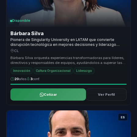
Disponible
Bárbara Silva
Pionera de Singularity University en LATAM que convierte
disrupción tecnológica en mejores decisiones y liderazgo
digital para empresas.
CL
Bárbara Silva orquesta experiencias transformadoras para líderes,
directivos y responsables de equipos, ayudándolos a superar las
barrera...
Innovación
Cultura Organizacional
Liderazgo
20
años
3
conf.
Cotizar
Ver Perfil
ES