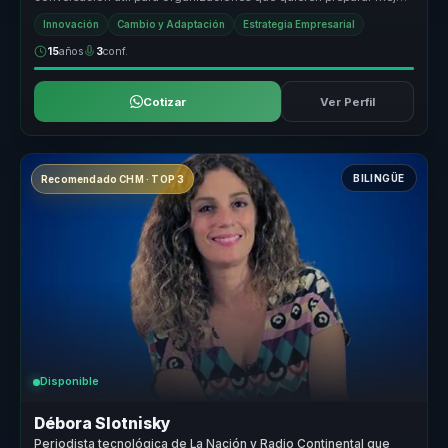
a sus equ...
Innovación
Cambio y Adaptación
Estrategia Empresarial
15
años
3
conf.
Cotizar
Ver Perfil
BILINGÜE
Recomendado CHM · TOP 3
Disponible
Débora Slotnisky
Periodista tecnológica de La Nación y Radio Continental que