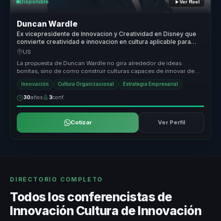
Disponible
Ver Reel
Duncan Wardle
Ex vicepresidente de Innovacion y Creatividad en Disney que
convierte creatividad e innovacion en cultura aplicable para
lideres que deben reinventarse.
US
La propuesta de Duncan Wardle no gira alrededor de ideas
bonitas, sino de como construir culturas capaces de innovar de
forma sostenida. ...
Innovación
Cultura Organizacional
Estrategia Empresarial
30
años
3
conf.
Cotizar
Ver Perfil
DIRECTORIO COMPLETO
Todos los conferencistas de
Innovación Cultura de Innovación