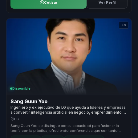
Cotizar
Ver Perfil
ES
Disponible
Sang Guun Yoo
Ingeniero y ex ejecutivo de LG que ayuda a lideres y empresas
a convertir inteligencia artificial en negocio, emprendimiento y
ventaja competitiva.
EC
Sang Guun Yoo se distingue por su capacidad para fusionar la
teoría con la práctica, ofreciendo conferencias que son tanto
informativas c...