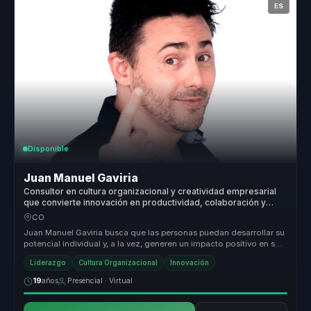
ES
Disponible
Juan Manuel Gaviria
Consultor en cultura organizacional y creatividad empresarial
que convierte innovación en productividad, colaboración y
ejecución para líderes y equipos.
CO
Juan Manuel Gaviria busca que las personas puedan desarrollar su
potencial individual y, a la vez, generen un impacto positivo en sus
cír...
Liderazgo
Cultura Organizacional
Innovación
19
años
Presencial · Virtual