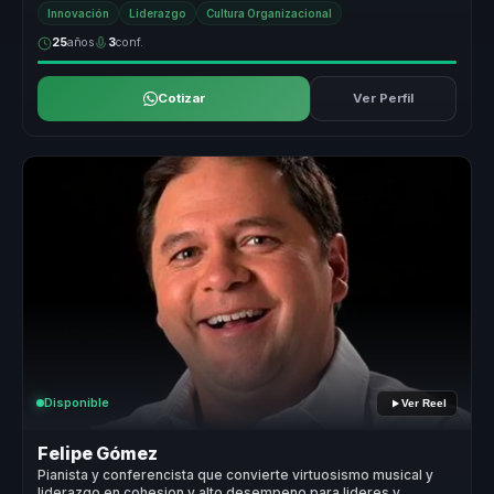
crecimiento ...
Innovación
Liderazgo
Cultura Organizacional
25
años
3
conf.
Cotizar
Ver Perfil
Disponible
Ver Reel
Felipe Gómez
Pianista y conferencista que convierte virtuosismo musical y
liderazgo en cohesion y alto desempeno para lideres y