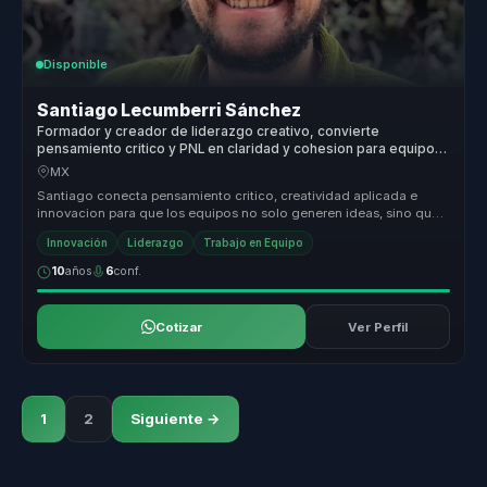
Disponible
Santiago Lecumberri Sánchez
Formador y creador de liderazgo creativo, convierte
pensamiento critico y PNL en claridad y cohesion para equipos
de trabajo.
MX
Santiago conecta pensamiento critico, creatividad aplicada e
innovacion para que los equipos no solo generen ideas, sino que
aprendan a c...
Innovación
Liderazgo
Trabajo en Equipo
10
años
6
conf.
Cotizar
Ver Perfil
1
2
Siguiente →