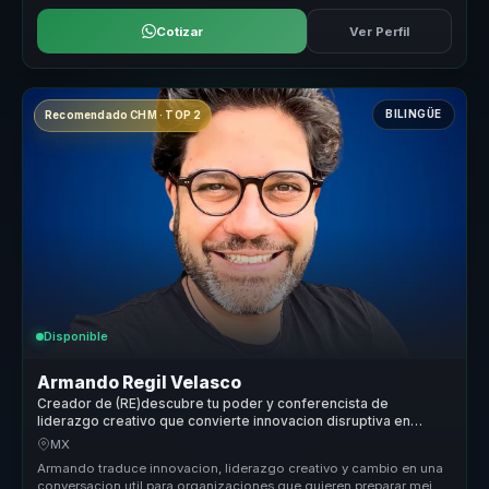
Cotizar
Ver Perfil
BILINGÜE
Recomendado CHM · TOP 2
Disponible
Armando Regil Velasco
Creador de (RE)descubre tu poder y conferencista de
liderazgo creativo que convierte innovacion disruptiva en
accion para organizaciones y equipos.
MX
Armando traduce innovacion, liderazgo creativo y cambio en una
conversacion util para organizaciones que quieren preparar mejor