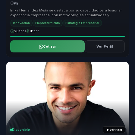
relevancia para empresas.
PE
Erika Hernández Mejía se destaca por su capacidad para fusionar
experiencia empresarial con metodologías actualizadas y
storytelling insp...
Innovación
Emprendimiento
Estrategia Empresarial
20
años
3
conf.
Cotizar
Ver Perfil
Disponible
Ver Reel