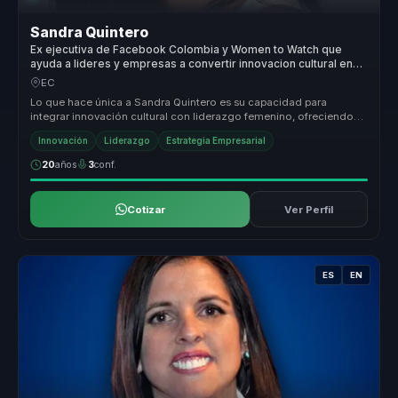
Sandra Quintero
Ex ejecutiva de Facebook Colombia y Women to Watch que
ayuda a lideres y empresas a convertir innovacion cultural en
crecimiento, liderazgo y transformacion.
EC
Lo que hace única a Sandra Quintero es su capacidad para
integrar innovación cultural con liderazgo femenino, ofreciendo
un enfoque que n...
Innovación
Liderazgo
Estrategia Empresarial
20
años
3
conf.
Cotizar
Ver Perfil
ES
EN