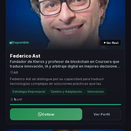
Disponible
Ver Reel
Federico Ast
Fundador de Kleros y profesor de blockchain en Coursera que
traduce innovación, IA y arbitraje digital en mejores decisiones
para líderes.
AR
Federico Ast se distingue por su capacidad para traducir
tecnologías complejas en soluciones prácticas que las
organizaciones pueden impl...
Estrategia Empresarial
Cambio y Adaptación
Innovación
1
conf.
Cotizar
Ver Perfil