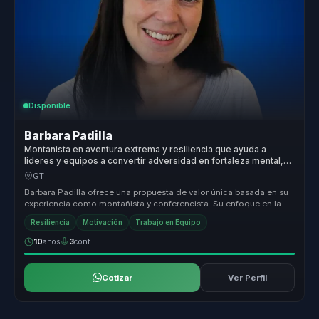
Disponible
Barbara Padilla
Montanista en aventura extrema y resiliencia que ayuda a
lideres y equipos a convertir adversidad en fortaleza mental,
cohesion y superacion.
GT
Barbara Padilla ofrece una propuesta de valor única basada en su
experiencia como montañista y conferencista. Su enfoque en la
transforma...
Resiliencia
Motivación
Trabajo en Equipo
10
años
3
conf.
Cotizar
Ver Perfil