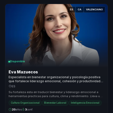
ES
CA
VALENCIANO
Disponible
Eva Mazuecos
Especialista en bienestar organizacional y psicología positiva
que fortalece liderazgo emocional, cohesión y productividad
en equipos.
ES
Su fortaleza esta en traducir bienestar y liderazgo emocional a
herramientas practicas para cultura, clima y rendimiento. Lleva una
conve...
Cultura Organizacional
Bienestar Laboral
Inteligencia Emocional
20
años
3
conf.