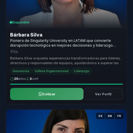
Disponible
Bárbara Silva
Pionera de Singularity University en LATAM que convierte
disrupción tecnológica en mejores decisiones y liderazgo
digital para empresas.
CL
Bárbara Silva orquesta experiencias transformadoras para líderes,
directivos y responsables de equipos, ayudándolos a superar las
barrera...
Innovación
Cultura Organizacional
Liderazgo
20
años
3
conf.
Cotizar
Ver Perfil
ES
EN
FR