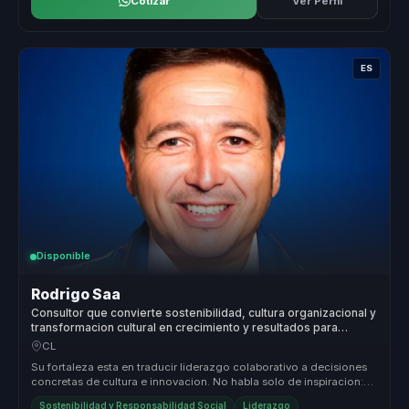
Cotizar
Ver Perfil
ES
Disponible
Rodrigo Saa
Consultor que convierte sostenibilidad, cultura organizacional y
transformacion cultural en crecimiento y resultados para
empresas.
CL
Su fortaleza esta en traducir liderazgo colaborativo a decisiones
concretas de cultura e innovacion. No habla solo de inspiracion:
ayuda ...
Sostenibilidad y Responsabilidad Social
Liderazgo