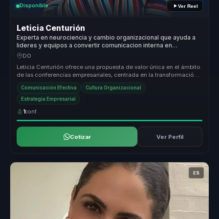
Disponible
Ver Reel
Leticia Centurión
Experta en neurociencia y cambio organizacional que ayuda a
lideres y equipos a convertir comunicacion interna en
cohesion, criterio y ventaja competitiva.
DO
Leticia Centurión ofrece una propuesta de valor única en el ámbito
de las conferencias empresariales, centrada en la transformación
organ...
Comunicación Efectiva
Cultura Organizacional
Estrategia Empresarial
1
conf.
Cotizar
Ver Perfil
ES