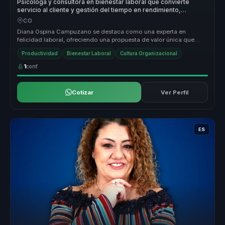
Psicóloga y consultora en bienestar laboral que convierte
servicio al cliente y gestión del tiempo en rendimiento,
equilibrio y cultura para equipos.
CO
Diana Ospina Campuzano se destaca como una experta en
felicidad laboral, ofreciendo una propuesta de valor única que
transforma culturas ...
Productividad
Bienestar Laboral
Cultura Organizacional
1
conf.
Cotizar
Ver Perfil
ES