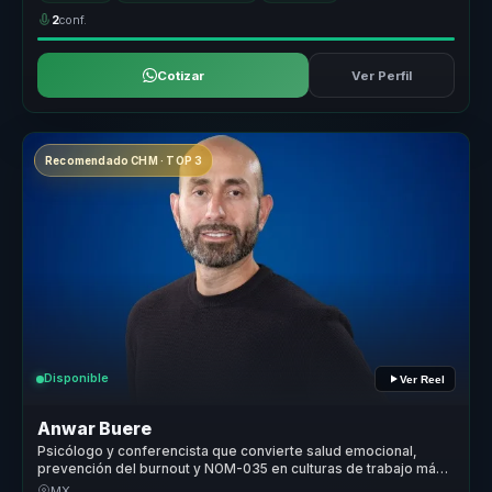
2
conf.
Cotizar
Ver Perfil
Recomendado CHM · TOP 3
Disponible
Ver Reel
Anwar Buere
Psicólogo y conferencista que convierte salud emocional,
prevención del burnout y NOM-035 en culturas de trabajo más
humanas.
MX