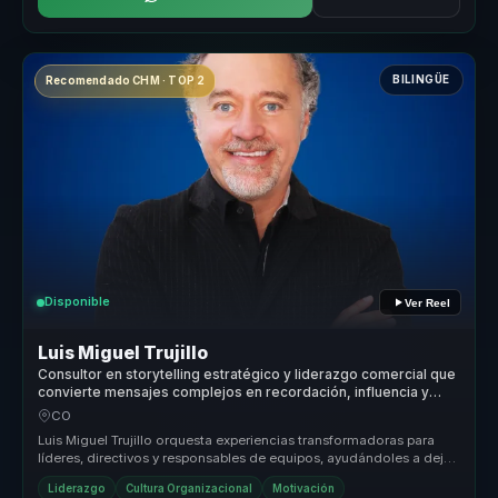
BILINGÜE
Recomendado CHM · TOP 2
Disponible
Ver Reel
Luis Miguel Trujillo
Consultor en storytelling estratégico y liderazgo comercial que
convierte mensajes complejos en recordación, influencia y
motivación para líderes y equipos.
CO
Luis Miguel Trujillo orquesta experiencias transformadoras para
líderes, directivos y responsables de equipos, ayudándoles a dejar
atrás ...
Liderazgo
Cultura Organizacional
Motivación