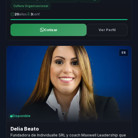
Cultura Organizacional
20
años
3
conf.
Cotizar
Ver Perfil
ES
Disponible
Delia Beato
Fundadora de Individualle SRL y coach Maxwell Leadership que