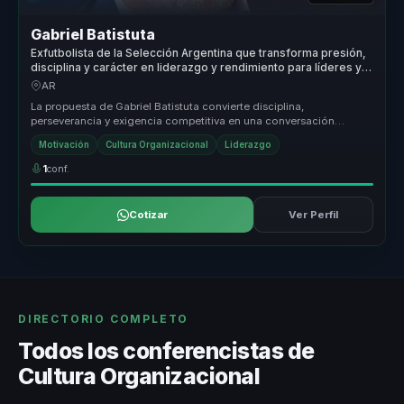
Gabriel Batistuta
Exfutbolista de la Selección Argentina que transforma presión,
disciplina y carácter en liderazgo y rendimiento para líderes y
equipos.
AR
La propuesta de Gabriel Batistuta convierte disciplina,
perseverancia y exigencia competitiva en una conversación
aplicable al negocio. P...
Motivación
Cultura Organizacional
Liderazgo
1
conf.
Cotizar
Ver Perfil
DIRECTORIO COMPLETO
Todos los conferencistas de
Cultura Organizacional