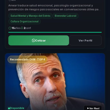
Anwar traduce salud emocional, psicología organizacional y
prevención de riesgos psicosociales en conversaciones útiles para
empresas. Ay...
Salud Mental y Manejo del Estrés
Bienestar Laboral
Cultura Organizacional
15
años
2
conf.
Cotizar
Ver Perfil
Recomendado CHM · TOP 4
Disponible
Ver Reel