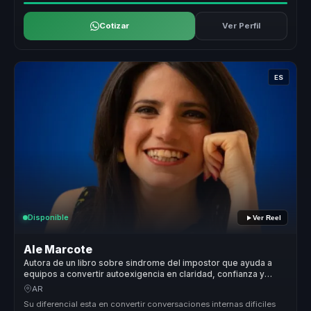
Cotizar
Ver Perfil
ES
Disponible
Ver Reel
Ale Marcote
Autora de un libro sobre sindrome del impostor que ayuda a
equipos a convertir autoexigencia en claridad, confianza y
participacion.
AR
Su diferencial esta en convertir conversaciones internas dificiles