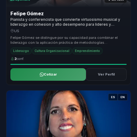
Felipe Gómez
Pianista y conferencista que convierte virtuosismo musical y
liderazgo en cohesion y alto desempeno para lideres y
equipos.
US
Felipe Gómez se distingue por su capacidad para combinar el
liderazgo con la aplicación práctica de metodologías
innovadoras que transfor...
Liderazgo
Cultura Organizacional
Emprendimiento
2
conf.
Cotizar
Ver Perfil
ES
EN