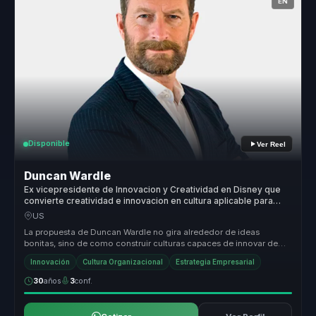
EN
Disponible
Ver Reel
Duncan Wardle
Ex vicepresidente de Innovacion y Creatividad en Disney que
convierte creatividad e innovacion en cultura aplicable para
lideres que deben reinventarse.
US
La propuesta de Duncan Wardle no gira alrededor de ideas
bonitas, sino de como construir culturas capaces de innovar de
forma sostenida. ...
Innovación
Cultura Organizacional
Estrategia Empresarial
30
años
3
conf.