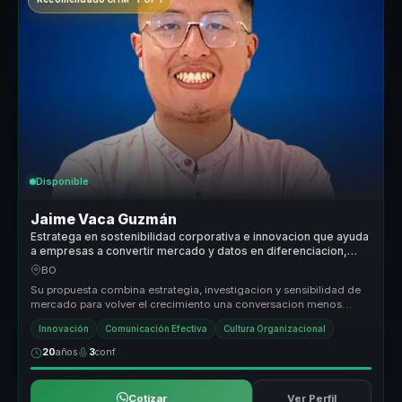
Disponible
Jaime Vaca Guzmán
Estratega en sostenibilidad corporativa e innovacion que ayuda
a empresas a convertir mercado y datos en diferenciacion,
crecimiento y criterio.
BO
Su propuesta combina estrategia, investigacion y sensibilidad de
mercado para volver el crecimiento una conversacion menos
intuitiva y ma...
Innovación
Comunicación Efectiva
Cultura Organizacional
20
años
3
conf.
Cotizar
Ver Perfil