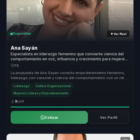
Disponible
Ver Reel
Ana Sayán
Especialista en liderazgo femenino que convierte ciencia del
comportamiento en voz, influencia y crecimiento para mujeres
líderes y equipos.
PE
La propuesta de Ana Sayan conecta empoderamiento femenino,
liderazgo con caracter y ciencia del comportamiento con un reto
concreto para ...
Liderazgo
Cultura Organizacional
Mujeres Líderes y Empoderamiento
3
conf.
Cotizar
Ver Perfil