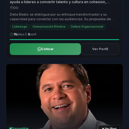
ayuda a lideres a convertir talento y cultura en cohesion,
liderazgo y pertenencia.
DO
Delia Beato se distingue por su enfoque transformador y su
capacidad para conectar con las audiencias. Su propuesta de
valor radica en su...
Liderazgo
Comunicación Efectiva
Cultura Organizacional
15
años
3
conf.
Cotizar
Ver Perfil
Disponible
Ver Reel