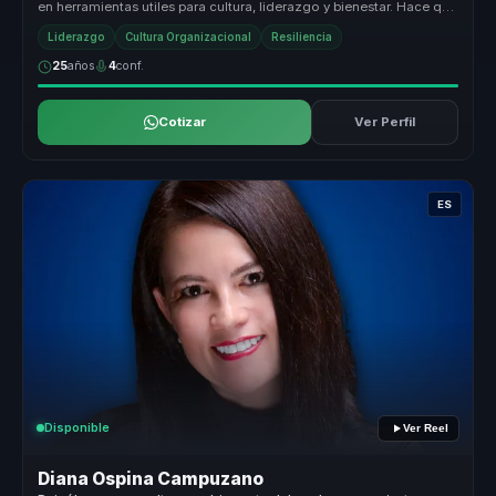
en herramientas utiles para cultura, liderazgo y bienestar. Hace que
t...
Liderazgo
Cultura Organizacional
Resiliencia
25
años
4
conf.
Cotizar
Ver Perfil
ES
Disponible
Ver Reel
Diana Ospina Campuzano