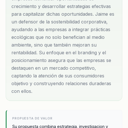
atención de sus clientes, sino también fidelizarlos a
crecimiento y desarrollar estrategias efectivas
largo plazo. Su experiencia en sostenibilidad
para capitalizar dichas oportunidades. Jaime es
corporativa le permite asesorar a las empresas sobre
un defensor de la sostenibilidad corporativa,
cómo integrar prácticas ecológicas en sus
ayudando a las empresas a integrar prácticas
operaciones diarias, lo que no solo mejora su imagen
ecológicas que no solo benefician al medio
ambiente, sino que también mejoran su
pública, sino que también incrementa su rentabilidad
rentabilidad. Su enfoque en el branding y el
al optimizar recursos. A lo largo de su carrera, Jaime
posicionamiento asegura que las empresas se
ha sido un defensor de la innovación empresarial
destaquen en un mercado competitivo,
como motor de crecimiento. Sus conferencias están
captando la atención de sus consumidores
diseñadas para inspirar a los líderes empresariales a
objetivo y construyendo relaciones duraderas
adoptar una mentalidad de cambio, impulsando la
con ellos.
creatividad y la colaboración dentro de sus equipos.
Al implementar estrategias basadas en datos, las
empresas pueden identificar oportunidades de
PROPUESTA DE VALOR
mercado inexploradas y desarrollar productos y
Su propuesta combina estrategia, investigacion y