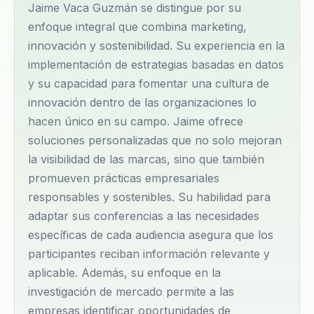
Jaime Vaca Guzmán se distingue por su
conocido por su habilidad para integrar prácticas
enfoque integral que combina marketing,
sostenibles en las operaciones empresariales,
innovación y sostenibilidad. Su experiencia en la
ayudando a las organizaciones a reducir su huella
implementación de estrategias basadas en datos
ambiental sin comprometer la eficiencia operativa.
y su capacidad para fomentar una cultura de
Sus conferencias, que han impactado a audiencias
innovación dentro de las organizaciones lo
en Bolivia, Perú, Chile y Argentina, destacan por su
hacen único en su campo. Jaime ofrece
soluciones personalizadas que no solo mejoran
enfoque pragmático y adaptable, ofreciendo
la visibilidad de las marcas, sino que también
soluciones reales a los desafíos modernos de las
promueven prácticas empresariales
empresas. Además, su metodología incluye el uso de
responsables y sostenibles. Su habilidad para
design thinking y prototipos rápidos para fomentar la
adaptar sus conferencias a las necesidades
innovación continua dentro de las organizaciones.
específicas de cada audiencia asegura que los
Jaime ha desarrollado un enfoque único que
participantes reciban información relevante y
combina la investigación de mercado con técnicas
aplicable. Además, su enfoque en la
avanzadas de branding y posicionamiento,
investigación de mercado permite a las
permitiendo a las empresas no solo captar la
empresas identificar oportunidades de