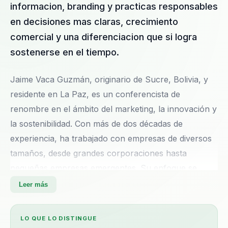
informacion, branding y practicas responsables
en decisiones mas claras, crecimiento
comercial y una diferenciacion que si logra
sostenerse en el tiempo.
Jaime Vaca Guzmán, originario de Sucre, Bolivia, y
residente en La Paz, es un conferencista de
renombre en el ámbito del marketing, la innovación y
la sostenibilidad. Con más de dos décadas de
experiencia, ha trabajado con empresas de diversos
tamaños, desde grandes corporaciones hasta
pequeñas empresas emergentes. Su enfoque se
centra en la implementación de estrategias de
Leer más
marketing basadas en datos, lo que permite a las
empresas maximizar su retorno de inversión y
LO QUE LO DISTINGUE
diferenciarse en un mercado competitivo. Jaime es