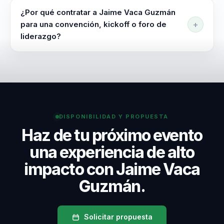
como Conferencia y Contenido digital. La conferencia
inspiración momentánea.
¿Por qué contratar a Jaime Vaca Guzmán
se adapta en contenido, duración e intensidad según
para una convención, kickoff o foro de
la audiencia, el objetivo y el momento del evento. La
liderazgo?
sesión puede orientarse a líderes empresariales,
Es especialmente valioso en eventos de marketing,
directores de marketing, equipos de innovación.
innovacion y crecimiento empresarial donde la
audiencia necesita una mirada mas estructurada
sobre mercado, diferenciacion y sostenibilidad sin
perder enfoque comercial.
DISPONIBILIDAD Y PROPUESTA
Haz de tu próximo evento
una experiencia de alto
impacto con Jaime Vaca
Guzmán.
Solicitar propuesta