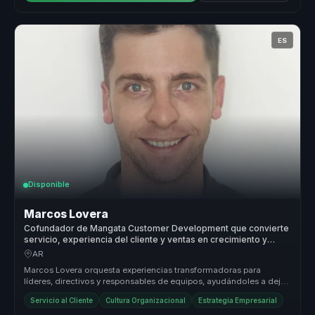
ES
Disponible
Marcos Lovera
Cofundador de Mangata Customer Development que convierte
servicio, experiencia del cliente y ventas en crecimiento y
cultura comercial para empresas.
AR
Marcos Lovera orquesta experiencias transformadoras para
líderes, directivos y responsables de equipos, ayudándoles a dejar
atrás equipos...
Servicio al Cliente
Cultura Organizacional
Estrategia Empresarial