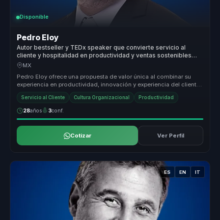
Disponible
Pedro Eloy
Autor bestseller y TEDx speaker que convierte servicio al
cliente y hospitalidad en productividad y ventas sostenibles
para empresas.
MX
Pedro Eloy ofrece una propuesta de valor única al combinar su
experiencia en productividad, innovación y experiencia del cliente
con un e...
Servicio al Cliente
Cultura Organizacional
Productividad
28
años
3
conf.
Cotizar
Ver Perfil
ES
EN
IT