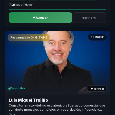
25
años
5
conf.
Cotizar
Ver Perfil
BILINGÜE
Recomendado CHM · TOP 3
Disponible
Ver Reel
Luis Miguel Trujillo
Consultor en storytelling estratégico y liderazgo comercial que
convierte mensajes complejos en recordación, influencia y
motivación para líderes y equipos.
CO