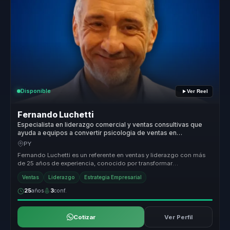
Disponible
Ver Reel
Fernando Luchetti
Especialista en liderazgo comercial y ventas consultivas que
ayuda a equipos a convertir psicologia de ventas en
conversion y ventaja competitiva.
PY
Fernando Luchetti es un referente en ventas y liderazgo con más
de 25 años de experiencia, conocido por transformar
profesionales en líde...
Ventas
Liderazgo
Estrategia Empresarial
25
años
3
conf.
Cotizar
Ver Perfil