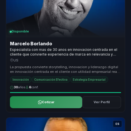
Disponible
Marcelo Borlando
Especialista con mas de 30 anos en innovacion centrada en el
cliente que convierte experiencia de marca en relevancia y
crecimiento para empresas.
US
La propuesta convierte storytelling, innovacion y liderazgo digital
en innovación centrada en el cliente con utilidad empresarial real.
P...
Innovación
Comunicación Efectiva
Estrategia Empresarial
30
años
6
conf.
Cotizar
Ver Perfil
ES