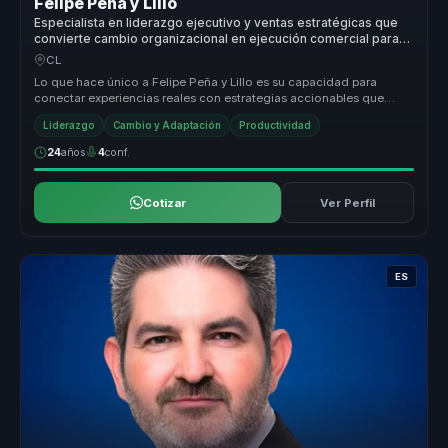
Felipe Peña y Lillo
Especialista en liderazgo ejecutivo y ventas estratégicas que
convierte cambio organizacional en ejecución comercial para
empresas.
CL
Lo que hace único a Felipe Peña y Lillo es su capacidad para
conectar experiencias reales con estrategias accionables que
generan resulta...
Liderazgo
Cambio y Adaptación
Productividad
24
años
4
conf.
Cotizar
Ver Perfil
ES