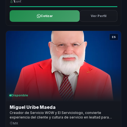
1
conf.
Cotizar
Ver Perfil
ES
Disponible
Miguel Uribe Maeda
Creador de Servicio WOW y El Serviciologo, convierte
experiencia del cliente y cultura de servicio en lealtad para
empresas.
MX