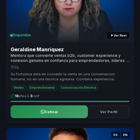
Disponible
Ver Reel
Geraldine Manríquez
Mentora que convierte ventas b2b, customer experience y
conexion genuina en confianza para emprendedores, lideres y
equipos.
CL
Su fortaleza esta en convertir la venta en una conversacion
humana, no en una tecnica agresiva. Combina experiencia
emprendedora, pedagog...
Ventas
Emprendimiento
Comunicación Efectiva
18
años
3
conf.
Cotizar
Ver Perfil
ES
EN