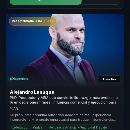
Recomendado CHM · TOP 2
Disponible
Ver Reel
Alejandro Lanuque
PhD, Posdoctor y MBA que convierte liderazgo, neuroventas e
IA en decisiones firmes, influencia comercial y ejecución para
líderes y equipos
AR
Su propuesta combina autoridad académica real, experiencia
internacional y lenguaje empresarial para traducir neurociencia,
power skills ...
Liderazgo
Ventas
Inteligencia Artificial y Futuro del Trabajo