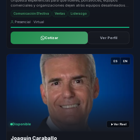
Orquesta experiencias para que lideres, portavoces, equipos
comerciales y organizaciones dejen atrás equipos desalineados y
construyan li...
Comunicación Efectiva
Ventas
Liderazgo
Presencial · Virtual
Cotizar
Ver Perfil
ES
EN
Disponible
Ver Reel
Joaquin Caraballo