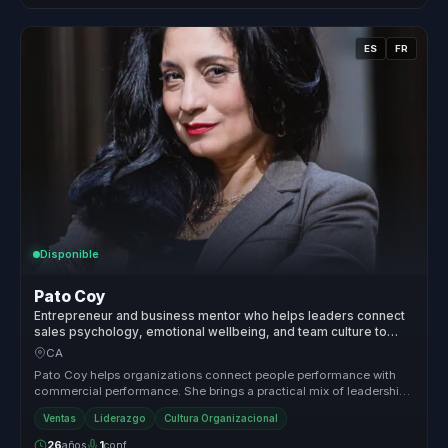
ES
FR
Disponible
Pato Coy
Entrepreneur and business mentor who helps leaders connect
sales psychology, emotional wellbeing, and team culture to
grow with healthier performance.
CA
Pato Coy helps organizations connect people performance with
commercial performance. She brings a practical mix of leadership,
emotional ...
Ventas
Liderazgo
Cultura Organizacional
26
años
1
conf.