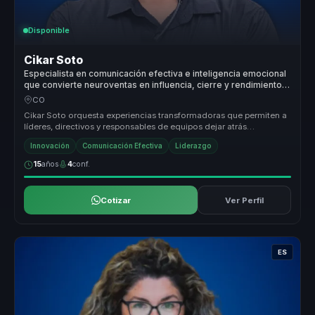
Disponible
Cikar Soto
Especialista en comunicación efectiva e inteligencia emocional
que convierte neuroventas en influencia, cierre y rendimiento
para equipos comerciales.
CO
Cikar Soto orquesta experiencias transformadoras que permiten a
líderes, directivos y responsables de equipos dejar atrás
estructuras des...
Innovación
Comunicación Efectiva
Liderazgo
15
años
4
conf.
Cotizar
Ver Perfil
ES