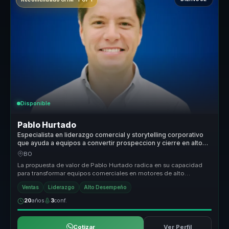
Disponible
Pablo Hurtado
Especialista en liderazgo comercial y storytelling corporativo
que ayuda a equipos a convertir prospeccion y cierre en alto
desempeno y resultados.
BO
La propuesta de valor de Pablo Hurtado radica en su capacidad
para transformar equipos comerciales en motores de alto
rendimiento. Con má...
Ventas
Liderazgo
Alto Desempeño
20
años
3
conf.
Cotizar
Ver Perfil