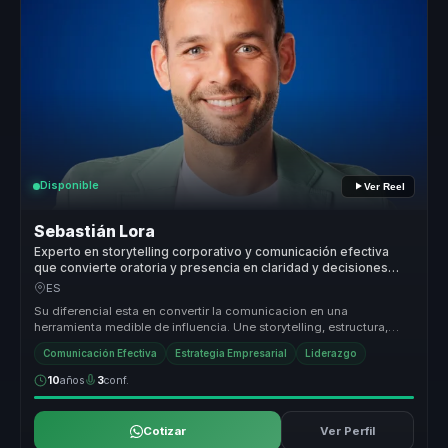
Disponible
Ver Reel
Sebastián Lora
Experto en storytelling corporativo y comunicación efectiva
que convierte oratoria y presencia en claridad y decisiones
para líderes y equipos.
ES
Su diferencial esta en convertir la comunicacion en una
herramienta medible de influencia. Une storytelling, estructura,
presencia y pers...
Comunicación Efectiva
Estrategia Empresarial
Liderazgo
10
años
3
conf.
Cotizar
Ver Perfil