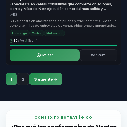
Especialista en ventas consultivas que convierte objeciones,
cierre y Método IN en ejecución comercial más sólida y
rentable.
ES
Su valor está en ahorrar años de prueba y error comercial. Joaquín
convierte miles de entrevistas de venta, objeciones y aprendizaje
real...
Liderazgo
Ventas
Motivación
40
años
8
conf.
Cotizar
Ver Perfil
1
2
Siguiente →
CONTEXTO ESTRATÉGICO
¿Por qué las conferencias de Ventas