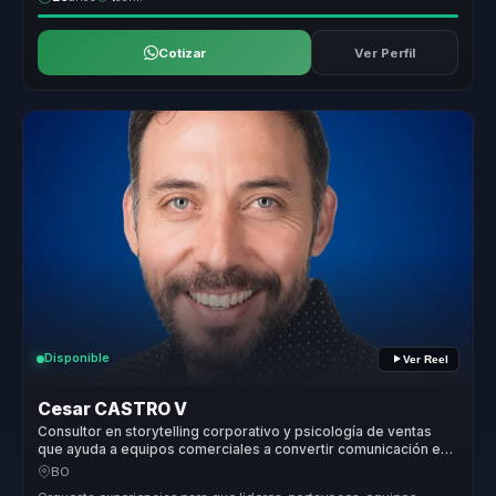
Cotizar
Ver Perfil
Disponible
Ver Reel
Cesar CASTRO V
Consultor en storytelling corporativo y psicología de ventas
que ayuda a equipos comerciales a convertir comunicación en
influencia, recordación y conversión.
BO