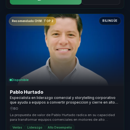
BILINGÜE
Recomendado CHM · TOP 2
Disponible
Pablo Hurtado
Especialista en liderazgo comercial y storytelling corporativo
que ayuda a equipos a convertir prospeccion y cierre en alto
desempeno y resultados.
BO
La propuesta de valor de Pablo Hurtado radica en su capacidad
para transformar equipos comerciales en motores de alto
rendimiento. Con má...
Ventas
Liderazgo
Alto Desempeño