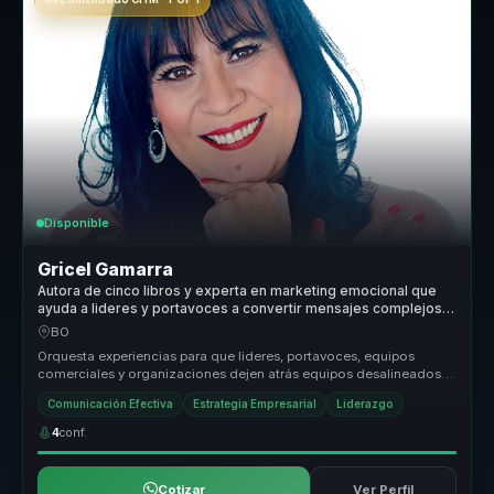
Disponible
Gricel Gamarra
Autora de cinco libros y experta en marketing emocional que
ayuda a lideres y portavoces a convertir mensajes complejos
en influencia, claridad y recordacion.
BO
Orquesta experiencias para que lideres, portavoces, equipos
comerciales y organizaciones dejen atrás equipos desalineados y
construyan li...
Comunicación Efectiva
Estrategia Empresarial
Liderazgo
4
conf.
Cotizar
Ver Perfil