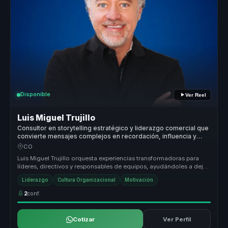
Disponible
Ver Reel
Luis Miguel Trujillo
Consultor en storytelling estratégico y liderazgo comercial que
convierte mensajes complejos en recordación, influencia y
motivación para líderes y equipos.
CO
Luis Miguel Trujillo orquesta experiencias transformadoras para
líderes, directivos y responsables de equipos, ayudándoles a dejar
atrás ...
Liderazgo
Cultura Organizacional
Motivación
2
conf.
Cotizar
Ver Perfil