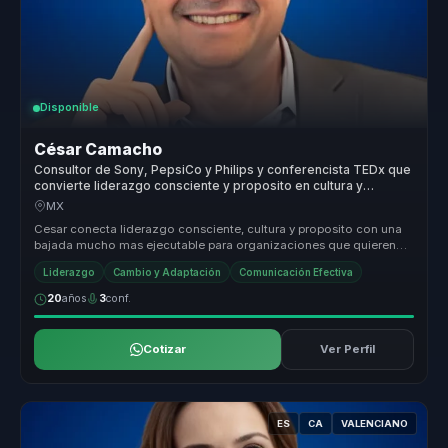
Disponible
César Camacho
Consultor de Sony, PepsiCo y Philips y conferencista TEDx que
convierte liderazgo consciente y proposito en cultura y
desempeno para empresas.
MX
Cesar conecta liderazgo consciente, cultura y proposito con una
bajada mucho mas ejecutable para organizaciones que quieren
fortalecer de...
Liderazgo
Cambio y Adaptación
Comunicación Efectiva
20
años
3
conf.
Cotizar
Ver Perfil
ES
CA
VALENCIANO