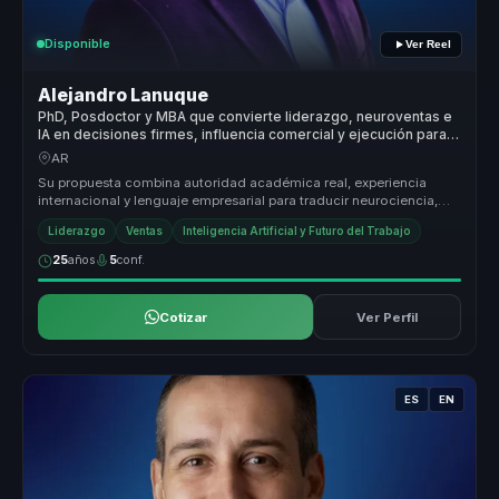
Disponible
Ver Reel
Alejandro Lanuque
PhD, Posdoctor y MBA que convierte liderazgo, neuroventas e
IA en decisiones firmes, influencia comercial y ejecución para
líderes y equipos
AR
Su propuesta combina autoridad académica real, experiencia
internacional y lenguaje empresarial para traducir neurociencia,
power skills ...
Liderazgo
Ventas
Inteligencia Artificial y Futuro del Trabajo
25
años
5
conf.
Cotizar
Ver Perfil
ES
EN