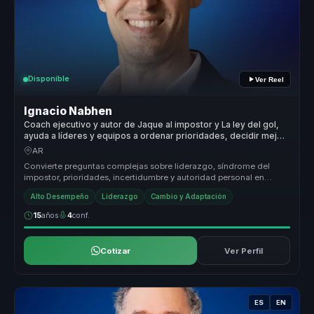
Disponible
Ver Reel
Ignacio Nabhen
Coach ejecutivo y autor de Jaque al impostor y La ley del gol,
ayuda a líderes y equipos a ordenar prioridades, decidir mejor
y avanzar con claridad en contextos inciertos.
AR
Convierte preguntas complejas sobre liderazgo, síndrome del
impostor, prioridades, incertidumbre y autoridad personal en
conversaciones c...
Alto Desempeño
Liderazgo
Cambio y Adaptación
15
años
4
conf.
Cotizar
Ver Perfil
ES
EN