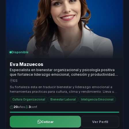
Disponible
Eva Mazuecos
Especialista en bienestar organizacional y psicología positiva
que fortalece liderazgo emocional, cohesión y productividad
en equipos.
ES
Su fortaleza esta en traducir bienestar y liderazgo emocional a
herramientas practicas para cultura, clima y rendimiento. Lleva una
conve...
Cultura Organizacional
Bienestar Laboral
Inteligencia Emocional
20
años
3
conf.
Cotizar
Ver Perfil