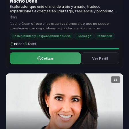
Nacho Dean
Explorador que unió el mundo a pie y a nado; traduce
expediciones extremas en liderazgo, resiliencia y propósito
compartido.
ES
Nacho Dean ofrece a las organizaciones algo que no puede
construirse con diapositivas: autoridad nacida de haber
atravesado cambios reale...
Sostenibilidad y Responsabilidad Social
Liderazgo
Resiliencia
14
años
5
conf.
Cotizar
Ver Perfil
ES