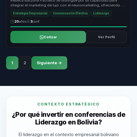
Rebeca Barzuna Pacheco se distingue por su capacidad para
integrar el marketing de lujo con el neuromarketing, ofreciendo un
enfoque únic...
Estrategia Empresarial
Comunicación Efectiva
Liderazgo
20
años
3
conf.
Cotizar
Ver Perfil
1
2
Siguiente →
CONTEXTO ESTRATÉGICO
¿Por qué invertir en conferencias de
Liderazgo en Bolivia?
El liderazgo en el contexto empresarial boliviano