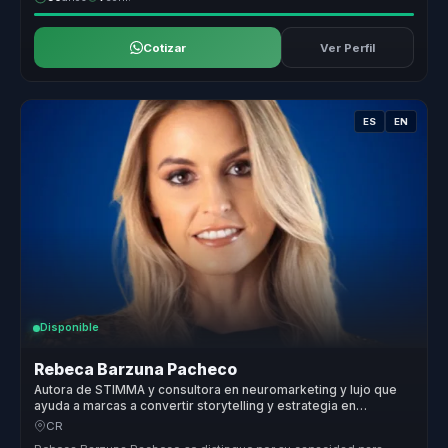
Cotizar
Ver Perfil
ES
EN
Disponible
Rebeca Barzuna Pacheco
Autora de STIMMA y consultora en neuromarketing y lujo que
ayuda a marcas a convertir storytelling y estrategia en
posicionamiento y ventaja competitiva.
CR