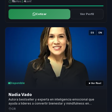
15
años
4
conf.
Cotizar
Ver Perfil
ES
EN
Disponible
Ver Reel
Nadia Vado
Autora bestseller y experta en inteligencia emocional que
ayuda a lideres a convertir bienestar y mindfulness en
productividad y entornos saludables.
CR