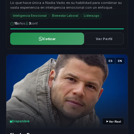
Lo que hace única a Nadia Vado es su habilidad para combinar su
vasta experiencia en inteligencia emocional con un enfoque
práctico y apl...
Inteligencia Emocional
Bienestar Laboral
Liderazgo
15
años
3
conf.
Cotizar
Ver Perfil
ES
EN
Disponible
Ver Reel