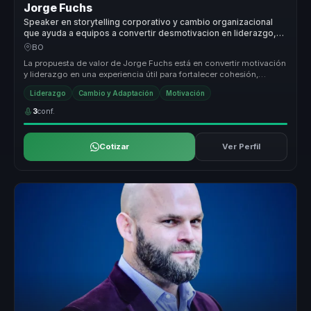
Jorge Fuchs
Speaker en storytelling corporativo y cambio organizacional
que ayuda a equipos a convertir desmotivacion en liderazgo,
resiliencia y unidad.
BO
La propuesta de valor de Jorge Fuchs está en convertir motivación
y liderazgo en una experiencia útil para fortalecer cohesión,
actitud y...
Liderazgo
Cambio y Adaptación
Motivación
3
conf.
Cotizar
Ver Perfil