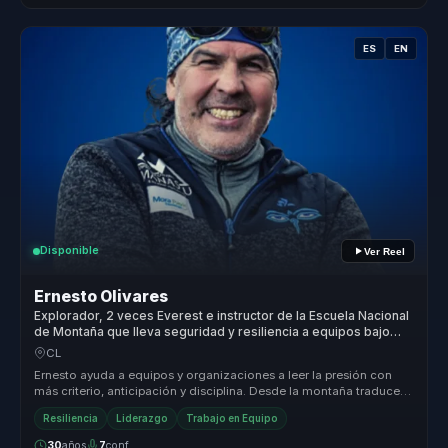
ES
EN
Disponible
Ver Reel
Ernesto Olivares
Explorador, 2 veces Everest e instructor de la Escuela Nacional
de Montaña que lleva seguridad y resiliencia a equipos bajo
presión.
CL
Ernesto ayuda a equipos y organizaciones a leer la presión con
más criterio, anticipación y disciplina. Desde la montaña traduce
segurida...
Resiliencia
Liderazgo
Trabajo en Equipo
30
años
7
conf.