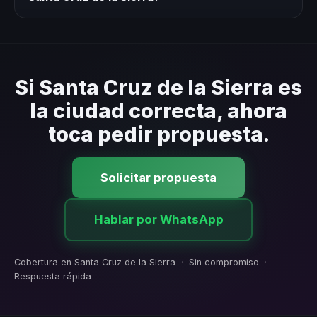
express con respuesta en 24 horas.
Sí. Cubrimos toda la zona metropolitana y áreas
cercanas. Coordinamos la logística para que el
conferencista llegue al recinto de tu evento sin
contratiempos.
Si Santa Cruz de la Sierra es
la ciudad correcta, ahora
toca pedir propuesta.
Solicitar propuesta
Hablar por WhatsApp
Cobertura en Santa Cruz de la Sierra
·
Sin compromiso
·
Respuesta rápida