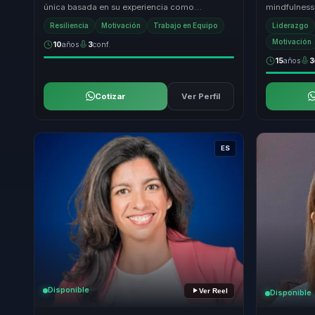
única basada en su experiencia como
mindfulness
montañista y conferencista. Su enfoque en la
negocio, lid
Resiliencia
Motivación
Trabajo en Equipo
Liderazgo
transforma...
prac...
Motivación
10
años
3
conf.
15
años
3
Cotizar
Ver Perfil
ES
Disponible
Ver Reel
Disponible