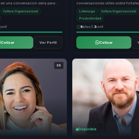
 en una conversacion seria para
conversaciones utiles sobre fortale
erazgo y cultura. Baja bienestar a
emocional, enfoque y capacidad de
Cultura Organizacional
Liderazgo
Cultura Organizacional
Lleva ...
Productividad
conf.
8
años
3
conf.
Cotizar
Ver Perfil
Cotizar
ES
Disponible