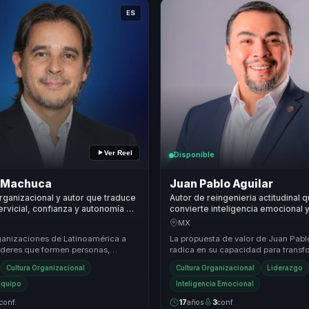
ES
Ver Reel
Disponible
 Machuca
Juan Pablo Aguilar
rganizacional y autor que traduce
Autor de reingenieria actitudinal 
ervicial, confianza y autonomía en
convierte inteligencia emocional y
con sentido para líderes.
organizacional en cohesion para l
MX
equipos.
ganizaciones de Latinoamérica a
La propuesta de valor de Juan Pabl
líderes que formen personas,
radica en su capacidad para transf
equipos y conviertan confianza,
actitudes a través de la reingeniería
Cultura Organizacional
Cultura Organizacional
Liderazgo
.
A ...
Equipo
Inteligencia Emocional
conf.
17
años
3
conf.