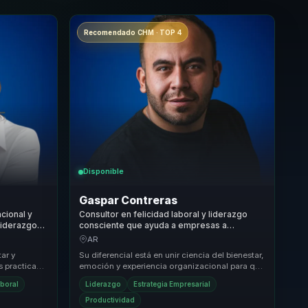
Recomendado CHM · TOP 4
Disponible
Gaspar Contreras
acional y
Consultor en felicidad laboral y liderazgo
 liderazgo
consciente que ayuda a empresas a
dad en
convertir bienestar en cultura y resultados
AR
sostenibles.
tar y
Su diferencial está en unir ciencia del bienestar,
s practicas
emoción y experiencia organizacional para que
leva una
la felicidad deje de sonar abstracta. At...
aboral
Liderazgo
Estrategia Empresarial
Productividad