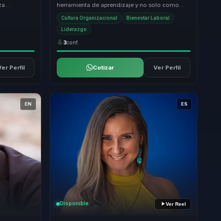
za
herramienta de aprendizaje y no solo como
 levantarse.
entretenimiento. Convierte tensiones
Cultura Organizacional
Bienestar Laboral
cotidianas, habi...
Liderazgo
3
conf.
Ver Perfil
Cotizar
Ver Perfil
EN
ES
Disponible
Ver Reel