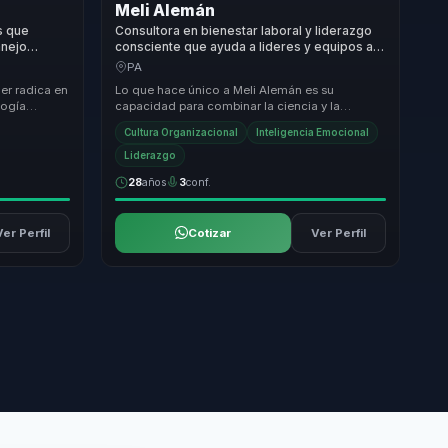
Meli Alemán
s que
Consultora en bienestar laboral y liderazgo
anejo
consciente que ayuda a lideres y equipos a
ividad para
convertir salud integral en productividad,
PA
energia y cultura saludable.
er radica en
Lo que hace único a Meli Alemán es su
logía
capacidad para combinar la ciencia y la
 ofreciendo
psicología en un enfoque práctico y humano
Cultura Organizacional
Inteligencia Emocional
que transforma v...
Liderazgo
28
años
3
conf.
Ver Perfil
Cotizar
Ver Perfil