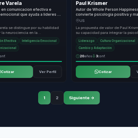
re Varela
Paul Krismer
a en comunicacion efectiva e
Autor de Whole Person Happines
a emocional que ayuda a lideres y
convierte psicologia positiva y m
onvertir emociones en cohesion,
emocional en bienestar y product
US
imiento.
lideres.
rela se distingue por su habilidad
La propuesta de valor de Paul Krism
r la neurociencia en la
su capacidad para integrar la psico
n empresarial, ofreciendo
positiva en el entorno corporativo,
n Efectiva
Inteligencia Emocional
Liderazgo
Cultura Organizacional
edibl...
h...
anizacional
Cambio y Adaptación
onf.
20
años
3
conf.
Cotizar
Ver Perfil
Cotizar
1
2
Siguiente →