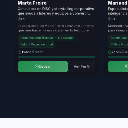
Marta Freire
Mariand
Consultora en DISC y storytelling corporativo
Especialist
que ayuda a líderes y equipos a convertir
inteligenci
autoconocimiento en comunicación clara,
equipos a c
ES
PA
cohesión y productividad.
foco y rend
La propuesta de Marta Freire convierte un tema
Mariandre Va
que muchas empresas dejan en lo teórico en
para integra
una ventaja concreta: entender mejor cómo
comunicació
Comunicación Efectiva
Liderazgo
Comunicació
piens...
resultados m
Cultura Organizacional
Cultura Org
11
años
1
conf.
7
años
3
c
Cotizar
Ver Perfil