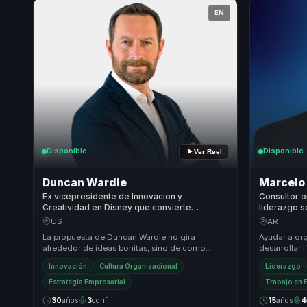
EN
Disponible
Disponible
Ver Reel
Duncan Wardle
Marcelo
Ex vicepresidente de Innovacion y
Consultor o
Creatividad en Disney que convierte
liderazgo s
creatividad e innovacion en cultura aplicable
resultados 
US
AR
para lideres que deben reinventarse.
La propuesta de Duncan Wardle no gira
Ayudar a or
alrededor de ideas bonitas, sino de como
desarrollar 
construir culturas capaces de innovar de forma
fortalezcan 
Innovación
Cultura Organizacional
Liderazgo
sostenida. ...
autonomía..
Estrategia Empresarial
Trabajo en 
30
años
3
conf.
15
años
4