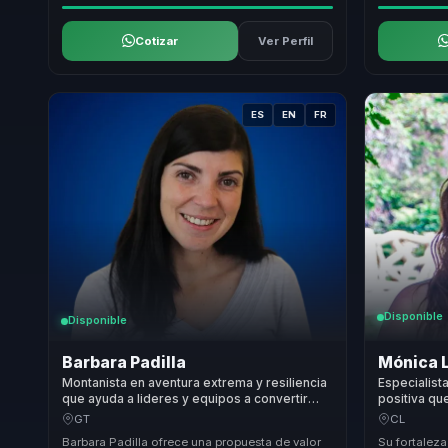
Cotizar
Ver Perfil
ES
EN
FR
Disponible
Disponible
Barbara Padilla
Mónica 
Montanista en aventura extrema y resiliencia
Especialist
que ayuda a lideres y equipos a convertir
positiva qu
adversidad en fortaleza mental, cohesion y
en producti
GT
CL
superacion.
equipos.
Barbara Padilla ofrece una propuesta de valor
Su fortaleza