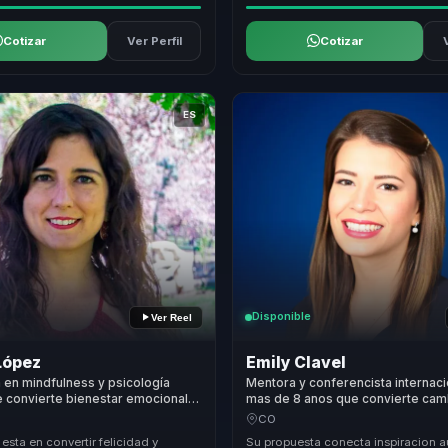
Cotizar
Ver Perfil
Cotizar
ES
Disponible
Ver Reel
López
Emily Clavel
a en mindfulness y psicología
Mentora y conferencista internaci
e convierte bienestar emocional
mas de 8 anos que convierte cam
vidad sostenible para líderes y
personal y autoestima en energia
CO
equipos.
 esta en convertir felicidad y
Su propuesta conecta inspiracion a