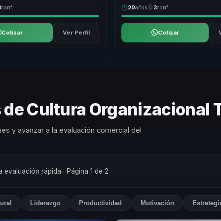
3
conf.
20
años
3
conf.
Cotizar
Ver Perfil
Cotizar
 de Cultura Organizacional 
es y avanzar a la evaluación comercial del
na evaluación rápida
· Página 1 de 2
ural
Liderazgo
Productividad
Motivación
Estrategi