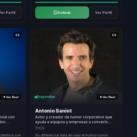
Ver Perfil
Cotizar
Ver Perfil
ES
ES
Disponible
Ver Reel
Ver Reel
Antonio Sanint
onal con
Actor y creador de humor corporativo que
bio
ayuda a equipos y empresas a convertir
 para
cultura organizacional en cohesion, confianza
CO
y bienestar laboral.
utentica con
Su diferencial esta en usar el humor como