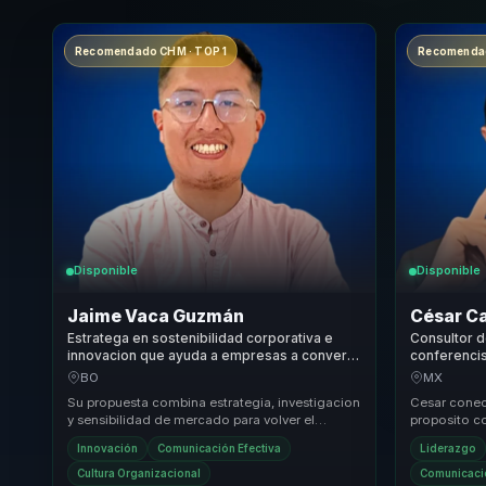
Recomendado CHM · TOP 1
Recomendad
Disponible
Disponible
Jaime Vaca Guzmán
César C
Estratega en sostenibilidad corporativa e
Consultor d
innovacion que ayuda a empresas a convertir
conferencis
mercado y datos en diferenciacion,
consciente 
BO
MX
crecimiento y criterio.
desempeno
Su propuesta combina estrategia, investigacion
Cesar conect
y sensibilidad de mercado para volver el
proposito 
crecimiento una conversacion menos intuitiva y
ejecutable 
Innovación
Comunicación Efectiva
Liderazgo
ma...
fortalecer de
Cultura Organizacional
Comunicació