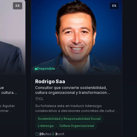
ES
ES
Disponible
Rodrigo Saa
que
Consultor que convierte sostenibilidad,
 cultura
cultura organizacional y transformacion
ideres y
cultural en crecimiento y resultados para
CL
empresas.
o Aguilar
Su fortaleza esta en traducir liderazgo
ormar
colaborativo a decisiones concretas de cultura
 actitudinal.
e innovacion. No habla solo de inspiracion:
Sostenibilidad y Responsabilidad Social
ayuda ...
Liderazgo
Cultura Organizacional
20
años
3
conf.