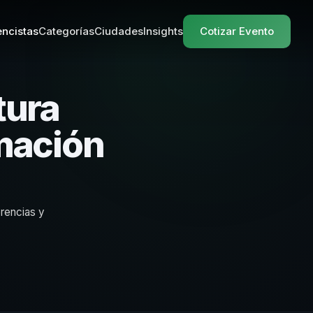
ncistas
Categorías
Ciudades
Insights
Cotizar Evento
tura
mación
erencias y