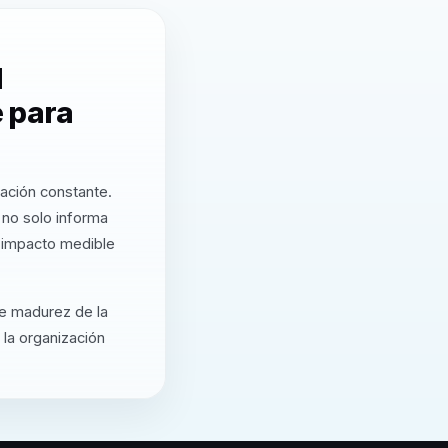
l
e para
zación constante.
 no solo informa
a impacto medible
de madurez de la
 la organización