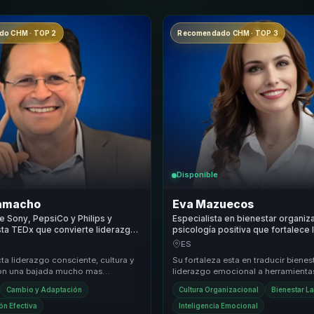
o CHM · TOP 2
Recomendado CHM · TOP 3
Disponible
amacho
Eva Mazuecos
e Sony, PepsiCo y Philips y
Especialista en bienestar organiz
ta TEDx que convierte liderazgo
psicología positiva que fortalece
y proposito en cultura y
emocional, cohesión y productivi
ES
 para empresas.
equipos.
a liderazgo consciente, cultura y
Su fortaleza esta en traducir bienes
con una bajada mucho mas
liderazgo emocional a herramienta
para organizaciones que quieren
para cultura, clima y rendimiento. L
Cambio y Adaptación
Cultura Organizacional
Bienestar L
...
conve...
n Efectiva
Inteligencia Emocional