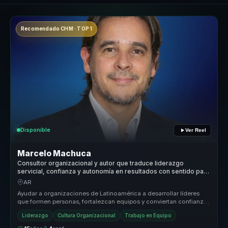
Recomendado CHM · TOP 1
Disponible
Ver Reel
Marcelo Machuca
Consultor organizacional y autor que traduce liderazgo
servicial, confianza y autonomía en resultados con sentido para
líderes.
AR
Ayudar a organizaciones de Latinoamérica a desarrollar líderes
que formen personas, fortalezcan equipos y conviertan confianza,
autonomía...
Liderazgo
Cultura Organizacional
Trabajo en Equipo