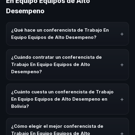
En Equipo Equipos de Alto
Desempeno
¿Qué hace un conferencista de Trabajo En
+
Equipo Equipos de Alto Desempeno?
Un conferencista de Trabajo En Equipo Equipos de Alto
Desempeno es un experto que comparte conocimiento,
¿Cuándo contratar un conferencista de
estrategias y experiencias sobre este tema en eventos
+
Trabajo En Equipo Equipos de Alto
corporativos, convenciones y seminarios. Su objetivo es
Desempeno?
generar reflexión, inspiración y herramientas aplicables
para la audiencia.
Es ideal contratar un conferencista de Trabajo En Equipo
Equipos de Alto Desempeno para kick-offs, convenciones
¿Cuánto cuesta un conferencista de Trabajo
anuales, programas de desarrollo, eventos de integración
+
En Equipo Equipos de Alto Desempeno en
o cuando tu organización necesita impulsar un cambio
Bolivia?
cultural relacionado con esta temática.
Los honorarios varían según la trayectoria del speaker, la
modalidad (presencial o virtual) y la duración del evento.
¿Cómo elegir el mejor conferencista de
En CHM Bolivia ofrecemos asesoría estratégica sin costo
+
Trabajo En Equipo Equipos de Alto