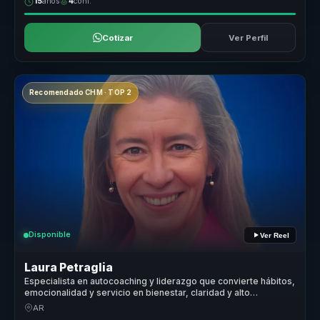
15
años
4
conf.
Cotizar
Ver Perfil
Recomendado CHM · TOP 2
Disponible
Ver Reel
Laura Petraglia
Especialista en autocoaching y liderazgo que convierte hábitos,
emocionalidad y servicio en bienestar, claridad y alto
rendimiento para equipos.
AR