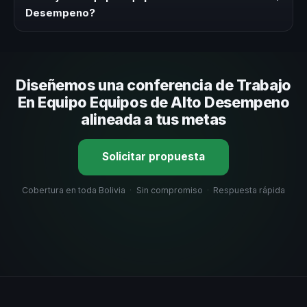
y una propuesta en menos de 24 horas adaptada a tu
Desempeno?
presupuesto.
Evalúa su experiencia real en el tema, su estilo de
comunicación, casos de éxito con audiencias similares y
su capacidad de adaptar el contenido a tu contexto
Diseñemos una conferencia de Trabajo
organizacional. En CHM Bolivia te ayudamos con una
selección estratégica basada en estos criterios.
En Equipo Equipos de Alto Desempeno
alineada a tus metas
Solicitar propuesta
Cobertura en toda Bolivia
·
Sin compromiso
·
Respuesta rápida