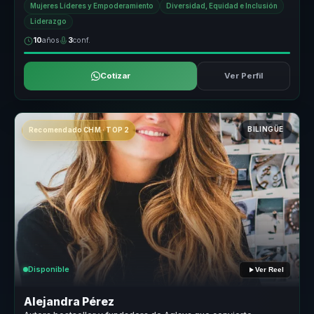
Mujeres Líderes y Empoderamiento
Diversidad, Equidad e Inclusión
Liderazgo
10
años
3
conf.
Cotizar
Ver Perfil
BILINGÜE
Recomendado CHM · TOP 2
Disponible
Ver Reel
Alejandra Pérez