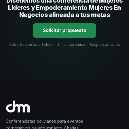
Diseñemos una conferencia de Mujeres
selección estratégica basada en estos criterios.
Líderes y Empoderamiento Mujeres En
Negocios alineada a tus metas
Solicitar propuesta
Cobertura en toda Bolivia
·
Sin compromiso
·
Respuesta rápida
Conferencistas bolivianos para eventos
corporativos de alto impacto. Charlas