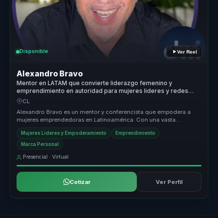
Disponible
Ver Reel
Alexandro Bravo
Mentor en LATAM que convierte liderazgo femenino y
emprendimiento en autoridad para mujeres lideres y redes
empresariales.
CL
Alexandro Bravo es un mentor y conferencista que empodera a
mujeres emprendedoras en Latinoamérica. Con una vasta
experiencia y formación...
Mujeres Líderes y Empoderamiento
Emprendimiento
Marca Personal
Presencial · Virtual
Cotizar
Ver Perfil