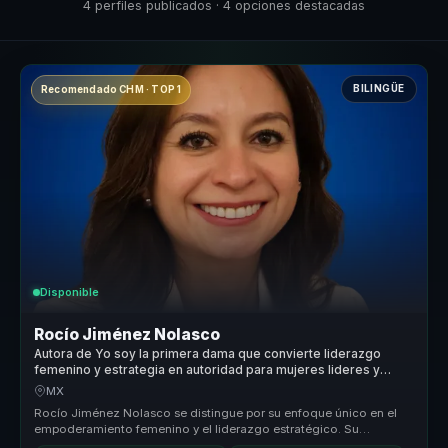
4 perfiles publicados · 4 opciones destacadas
BILINGÜE
Recomendado CHM · TOP 1
Disponible
Rocío Jiménez Nolasco
Autora de Yo soy la primera dama que convierte liderazgo
femenino y estrategia en autoridad para mujeres lideres y
organizaciones.
MX
Rocío Jiménez Nolasco se distingue por su enfoque único en el
empoderamiento femenino y el liderazgo estratégico. Su
capacidad para trans...