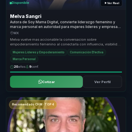
Disponible
Ver Reel
Melva Sangri
Autora de Soy Mama Digital, convierte liderazgo femenino y
marca personal en autoridad para mujeres lideres y empresas
globales.
MX
Melva vuelve mas accionable la conversacion sobre
empoderamiento femenino al conectarla con influencia, visibilidad
y capacidad real de d...
Mujeres Líderes y Empoderamiento
Comunicación Efectiva
Marca Personal
20
años
9
conf.
Cotizar
Ver Perfil
Recomendado CHM · TOP 4