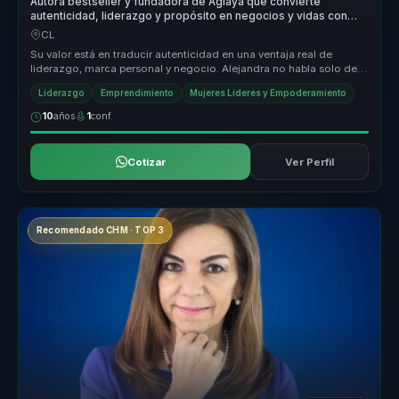
Autora bestseller y fundadora de Aglaya que convierte
autenticidad, liderazgo y propósito en negocios y vidas con
sentido.
CL
Su valor está en traducir autenticidad en una ventaja real de
liderazgo, marca personal y negocio. Alejandra no habla solo de
inspiración...
Liderazgo
Emprendimiento
Mujeres Líderes y Empoderamiento
10
años
1
conf.
Cotizar
Ver Perfil
Recomendado CHM · TOP 3