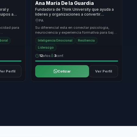
Ana María De la Guardia
oral y
Fundadora de Think University que ayuda a
quipos a
lideres y organizaciones a convertir
cacion,
inteligencia emocional y salud mental en
PA
resiliencia, bienestar y liderazgo.
acidad para
Su diferencial esta en conectar psicologia,
neurociencia y experiencia formativa para bajar
ón. Su
temas emocionales a aprendizajes utiles para ...
aboral
Inteligencia Emocional
Resiliencia
Liderazgo
12
años
3
conf.
Ver Perfil
Cotizar
Ver Perfil