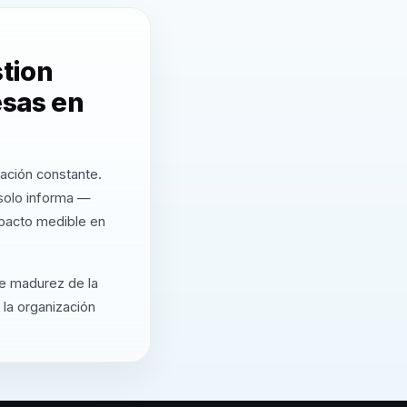
stion
esas en
zación constante.
 solo informa —
mpacto medible en
de madurez de la
 la organización