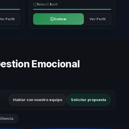
7
años
1
conf.
Ver Perfil
Cotizar
Ver Perfil
Gestion Emocional
Hablar con nuestro equipo
Solicitar propuesta
iliencia