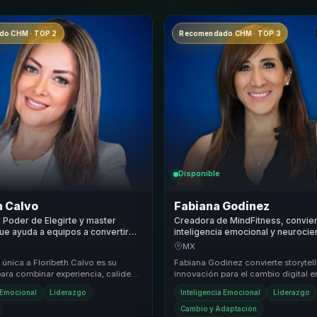
o CHM · TOP 2
Recomendado CHM · TOP 3
Disponible
h Calvo
Fabiana Godinez
l Poder de Elegirte y master
Creadora de MindFitness, convie
ue ayuda a equipos a convertir
inteligencia emocional y neurocie
a emocional en motivacion,
bienestar y productividad para li
MX
ad y liderazgo consciente.
equipos.
única a Floribeth Calvo es su
Fabiana Godinez convierte storytell
ara combinar experiencia, calidez y
innovación para el cambio digital e
s modernas en sus conferencias.
conversación útil para equipos dire
a Emocional
Liderazgo
Inteligencia Emocional
Liderazgo
organizacio...
Cambio y Adaptación