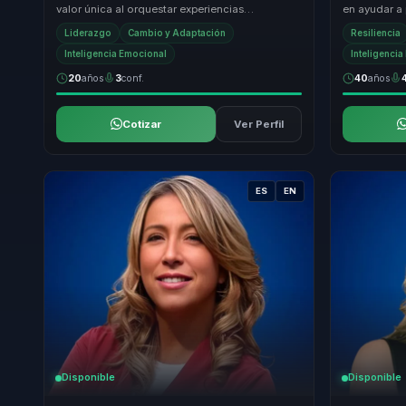
valor única al orquestar experiencias
en ayudar a
transformadoras para líderes, directivos y
educativas a 
Liderazgo
Cambio y Adaptación
Resiliencia
responsables d...
Inteligencia Emocional
Inteligenci
20
años
3
conf.
40
años
Cotizar
Ver Perfil
ES
EN
Disponible
Disponible