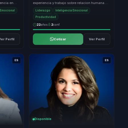
iencia en
experiencia y trabajo sobre relacion humana.
as de
No se queda en conceptos; ayuda a que lideres
a Emocional
Liderazgo
Inteligencia Emocional
y equip...
Productividad
22
años
2
conf.
Ver Perfil
Cotizar
Ver Perfil
ES
ES
Disponible