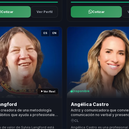
Cotizar
Ver Perfil
Cotizar
ES
EN
Disponible
Ver Reel
angford
Angélica Castro
y creadora de una metodología
Actriz y comunicadora que convie
ábitos que ayuda a profesionales,
comunicación no verbal y presen
 y personas a ganar
en claridad, influencia y segurida
CL
ina, bienestar y autonomía.
líderes y voceros.
 de valor de Sylvia Langford está
Angélica Castro es una profesional