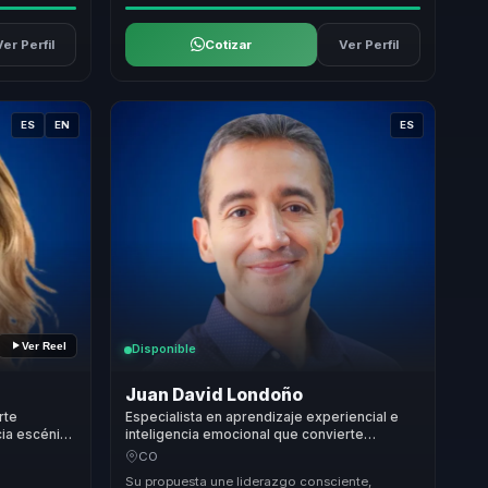
Ver Perfil
Cotizar
Ver Perfil
ES
EN
ES
Ver Reel
Disponible
Juan David Londoño
rte
Especialista en aprendizaje experiencial e
cia escénica
inteligencia emocional que convierte
d para
liderazgo consciente en cohesion para
CO
organizaciones y equipos.
Su propuesta une liderazgo consciente,