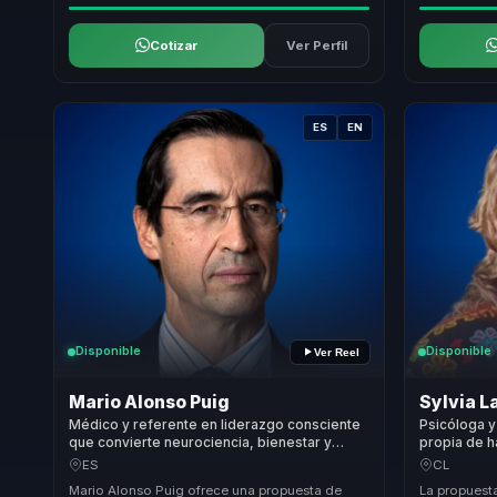
Cotizar
Ver Perfil
ES
EN
Disponible
Disponible
Ver Reel
Mario Alonso Puig
Sylvia L
Médico y referente en liderazgo consciente
Psicóloga 
que convierte neurociencia, bienestar y
propia de h
propósito en cambio sostenible para líderes
educadores
ES
CL
y equipos.
autodiscipl
Mario Alonso Puig ofrece una propuesta de
La propuesta