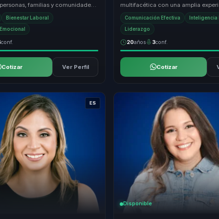
 personas, familias y comunidades
multifacética con una amplia exper
pasar de la falta de hábitos y la...
empoderamiento personal y técnic
Bienestar Laboral
Comunicación Efectiva
Inteligenci
reprogramación menta...
a Emocional
Liderazgo
4
conf.
20
años
3
conf.
Cotizar
Ver Perfil
Cotizar
ES
Disponible