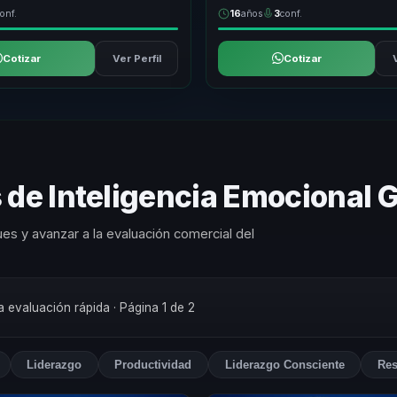
onf.
16
años
3
conf.
Cotizar
Ver Perfil
Cotizar
 de Inteligencia Emocional 
es y avanzar a la evaluación comercial del
na evaluación rápida
· Página 1 de 2
Liderazgo
Productividad
Liderazgo Consciente
Res