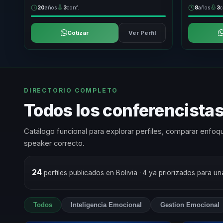
20
años
3
conf.
8
años
3
c
Cotizar
Ver Perfil
DIRECTORIO COMPLETO
Todos los conferencistas
Catálogo funcional para explorar perfiles, comparar enfoqu
speaker correcto.
24
perfiles publicados en Bolivia
· 4 ya priorizados para u
Todos
Inteligencia Emocional
Gestion Emocional