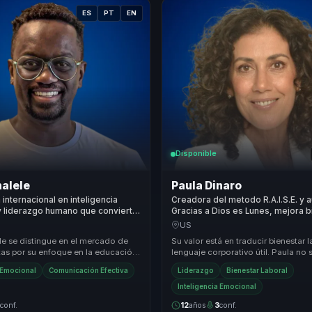
ES
PT
EN
Disponible
alele
Paula Dinaro
 internacional en inteligencia
Creadora del metodo R.A.I.S.E. y 
y liderazgo humano que convierte
Gracias a Dios es Lunes, mejora b
n efectiva en resiliencia para
compromiso en líderes, equipos 
US
 equipos.
empresas.
le se distingue en el mercado de
Su valor está en traducir bienestar l
tas por su enfoque en la educación
lenguaje corporativo útil. Paula no
 el liderazgo humanista. Su
inspiración: baja burnout, ausentism
a Emocional
Comunicación Efectiva
Liderazgo
Bienestar Laboral
Inteligencia Emocional
3
conf.
12
años
3
conf.