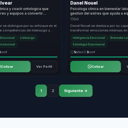
lvear
Danel Nouel
linica y coach ontologica que
Psicologa clinica en bienestar lab
eres y equipos a convertir
gestion del estres que ayuda a e
a emocional y bienestar
convertir salud mental en comuni
DO
nal en productividad saludable.
resiliencia y productividad.
r se distingue por su enfoque en el
Danel Nouel se destaca por su cap
de competencias de liderazgo y
transformar emociones intensas en
cional, proporcionando
herramientas de bienestar y conexi
a Emocional
Liderazgo
Inteligencia Emocional
Bienestar L
 ...
enfoque único com...
anizacional
Estrategia Empresarial
3
conf.
5
años
3
conf.
Cotizar
Ver Perfil
Cotizar
1
2
Siguiente →