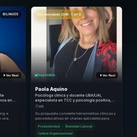
BILINGÜE
Recomendado CHM · TOP 4
Disponible
Ver Reel
Ver Reel
Paola Aquino
rte
Psicóloga clínica y docente UBA/UAI,
ncia en
especialista en TCC y psicología positiva,
deres y
que mejora salud mental y bienestar de
AR
equipos.
ing e
Su propuesta convierte herramientas clínicas y
n una
psicoeducativas en charlas aplicables para
ctivos y
equipos que necesitan comprender, regular y
Productividad
Bienestar Laboral
cui...
Cultura Organizacional