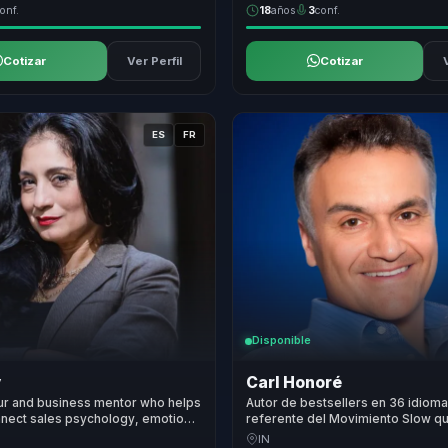
onf.
18
años
3
conf.
Cotizar
Ver Perfil
Cotizar
ES
FR
Disponible
y
Carl Honoré
ur and business mentor who helps
Autor de bestsellers en 36 idioma
nect sales psychology, emotional
referente del Movimiento Slow q
and team culture to grow with
organizaciones a convertir lidera
IN