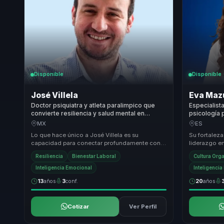
Disponible
Disponible
José Villela
Eva Maz
Doctor psiquiatra y atleta paralimpico que
Especialist
convierte resiliencia y salud mental en
psicología 
fortaleza para equipos y lideres.
emocional, 
MX
ES
equipos.
Lo que hace único a José Villela es su
Su fortaleza
capacidad para conectar profundamente con
liderazgo e
las audiencias a través de su historia personal
para cultura
Resiliencia
Bienestar Laboral
Cultura Org
de super...
conve...
Inteligencia Emocional
Inteligenci
13
años
3
conf.
20
años
Cotizar
Ver Perfil