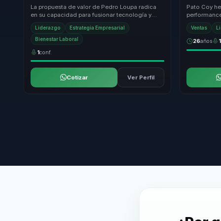
compromiso y sostenibilidad.
healthier p
La propuesta de valor de Pedro Loupa radica
Pato Coy he
en su capacidad para fusionar tecnología y
performance
humanismo, ofreciendo un enfoque de
She brings a
Liderazgo
Estrategia Empresarial
Ventas
L
liderazgo que ...
emotional ..
Bienestar Laboral
26
años
1
conf.
Cotizar
Ver Perfil