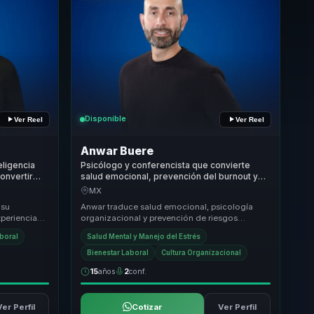
Disponible
Ver Reel
Ver Reel
Anwar Buere
eligencia
Psicólogo y conferencista que convierte
onvertir
salud emocional, prevención del burnout y
ctividad y
NOM-035 en culturas de trabajo más
MX
humanas.
 su
Anwar traduce salud emocional, psicología
xperiencia
organizacional y prevención de riesgos
enfoque
psicosociales en conversaciones útiles para
aboral
Salud Mental y Manejo del Estrés
empresas. Ay...
Bienestar Laboral
Cultura Organizacional
15
años
2
conf.
Ver Perfil
Cotizar
Ver Perfil