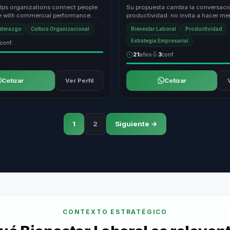
erformance.
bienestar en productividad sosten
lps organizations connect people
Su propuesta cambia la conversaci
 with commercial performance.
productividad: no invita a hacer me
 practical mix of leadership,
hacer mejor. Convierte bienestar, t
iderazgo
Cultura Organizacional
Bienestar Laboral
Productividad
.
atenc...
Estrategia Empresarial
1
conf.
21
años
3
conf.
Cotizar
Ver Perfil
Cotizar
1
2
Siguiente →
CONTEXTO ESTRATÉGICO