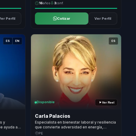
16
años
3
conf.
Ver Perfil
Cotizar
Ver Perfil
ES
EN
ES
Disponible
Ver Reel
Carla Palacios
s y
Especialista en bienestar laboral y resiliencia
ue ayuda a
que convierte adversidad en energía,
zgo y
enfoque y recuperación emocional para
PE