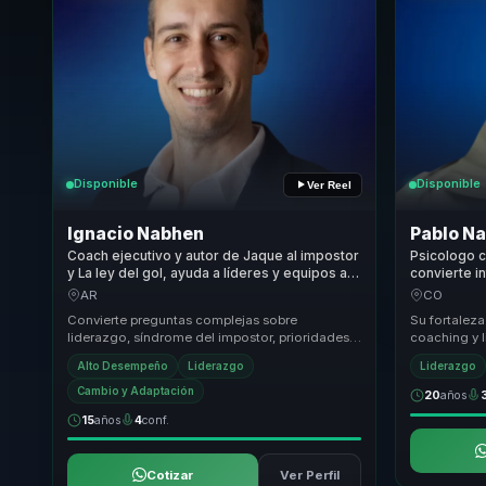
Disponible
Disponible
Ver Reel
Ignacio Nabhen
Pablo Na
Coach ejecutivo y autor de Jaque al impostor
Psicologo c
y La ley del gol, ayuda a líderes y equipos a
convierte i
ordenar prioridades, decidir mejor y avanzar
organizaci
AR
CO
con claridad en contextos inciertos.
para lidere
Convierte preguntas complejas sobre
Su fortaleza
liderazgo, síndrome del impostor, prioridades,
coaching y 
incertidumbre y autoridad personal en
no solo sens
Alto Desempeño
Liderazgo
Liderazgo
conversaciones c...
conversac...
Cambio y Adaptación
20
años
15
años
4
conf.
Cotizar
Ver Perfil