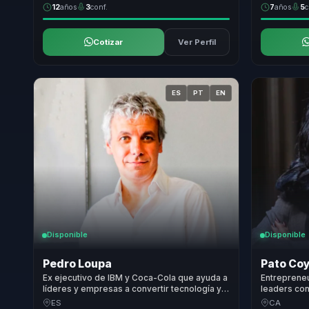
12
años
3
conf.
7
años
5
c
Cotizar
Ver Perfil
ES
PT
EN
Disponible
Disponible
Pedro Loupa
Pato Co
Ex ejecutivo de IBM y Coca-Cola que ayuda a
Entreprene
líderes y empresas a convertir tecnología y
leaders con
liderazgo consciente en bienestar,
wellbeing, 
ES
CA