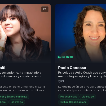
ES
Disponible
alil
Paola Canessa
e Amandome, ha impactado a
Psicologa y Agile Coach que conv
mil jovenes y convierte amor
metodologias agiles y liderazgo
ienestar y resiliencia para
productividad para equipos con 
CL
psicologica.
al esta en transformar una historia
Lo que hace única a Paola Canessa
nte en una conversacion util sobre
capacidad para combinar su amplia
fortaleza emocional y accion. ...
corporativa con una visión transfo
eres y Empoderamiento
Productividad
Liderazgo
lider...
aboral
Liderazgo
Cultura Organizacional