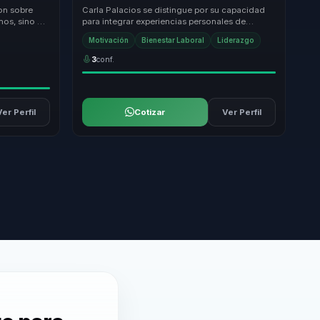
ible.
equipos.
on sobre
Carla Palacios se distingue por su capacidad
nos, sino a
para integrar experiencias personales de
iempo y
superación con un enfoque práctico en
Motivación
Bienestar Laboral
Liderazgo
resiliencia y...
3
conf.
Ver Perfil
Cotizar
Ver Perfil