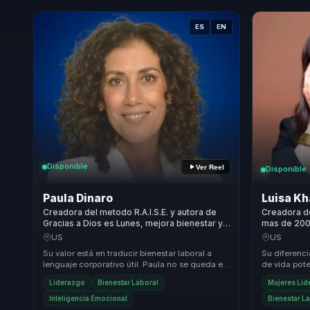
ES
EN
Disponible
Ver Reel
Disponible
Paula Dinaro
Luisa Kh
Creadora del metodo R.A.I.S.E. y autora de
Creadora d
Gracias a Dios es Lunes, mejora bienestar y
mas de 200 
compromiso en líderes, equipos y
propio en b
US
US
empresas.
equipos.
Su valor está en traducir bienestar laboral a
Su diferenci
lenguaje corporativo útil. Paula no se queda en
de vida pote
inspiración: baja burnout, ausentismo, renu...
autoestima, 
Liderazgo
Bienestar Laboral
Mujeres Líd
Inteligencia Emocional
Bienestar L