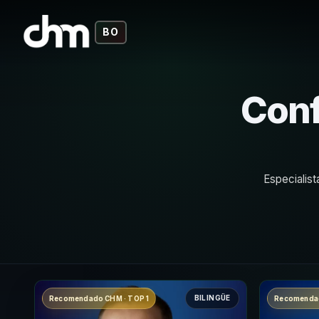
BO
Conf
Especialist
BILINGÜE
Recomendado CHM · TOP 1
Recomendad