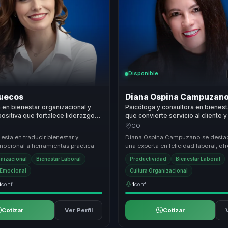
Disponible
uecos
Diana Ospina Campuzan
a en bienestar organizacional y
Psicóloga y consultora en bienest
positiva que fortalece liderazgo
que convierte servicio al cliente y
cohesión y productividad en
tiempo en rendimiento, equilibrio 
CO
para equipos.
 esta en traducir bienestar y
Diana Ospina Campuzano se dest
mocional a herramientas practicas
una experta en felicidad laboral, o
, clima y rendimiento. Lleva una
propuesta de valor única que trans
anizacional
Bienestar Laboral
Productividad
Bienestar Laboral
culturas ...
a Emocional
Cultura Organizacional
3
conf.
1
conf.
Cotizar
Ver Perfil
Cotizar