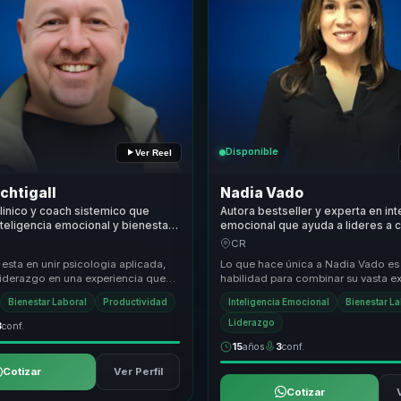
Disponible
Ver Reel
chtigall
Nadia Vado
linico y coach sistemico que
Autora bestseller y experta en int
nteligencia emocional y bienestar
emocional que ayuda a lideres a c
onal en mejor clima y desempeno
bienestar y mindfulness en produ
CR
s y equipos.
entornos saludables.
 esta en unir psicologia aplicada,
Lo que hace única a Nadia Vado es
liderazgo en una experiencia que
habilidad para combinar su vasta e
ibiliza, sino que ordena
en inteligencia emocional con un 
Bienestar Laboral
Productividad
Inteligencia Emocional
Bienestar L
práctico y apl...
Liderazgo
3
conf.
15
años
3
conf.
Cotizar
Ver Perfil
Cotizar