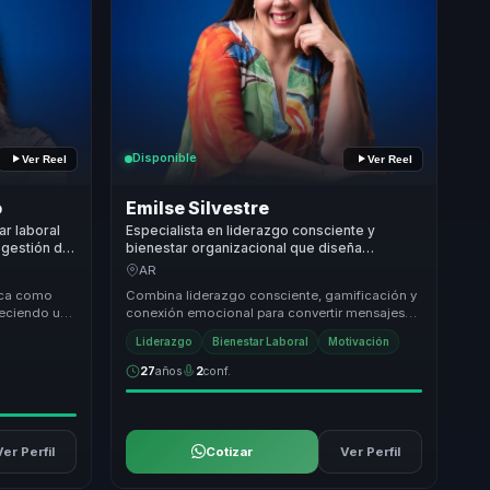
Disponible
Ver Reel
Ver Reel
o
Emilse Silvestre
ar laboral
Especialista en liderazgo consciente y
 gestión del
bienestar organizacional que diseña
y cultura
experiencias para reforzar comunicación,
AR
compromiso y servicio en equipos.
aca como
Combina liderazgo consciente, gamificación y
freciendo una
conexión emocional para convertir mensajes
forma
corporativos en experiencias memorables. Su
Liderazgo
Bienestar Laboral
Motivación
valor...
27
años
2
conf.
Ver Perfil
Cotizar
Ver Perfil