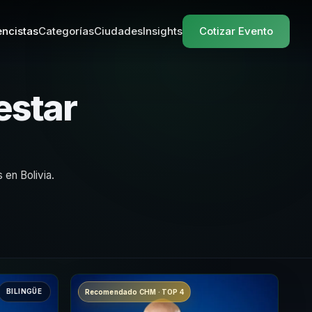
ncistas
Categorías
Ciudades
Insights
Cotizar Evento
estar
 en Bolivia.
BILINGÜE
Recomendado CHM · TOP 4