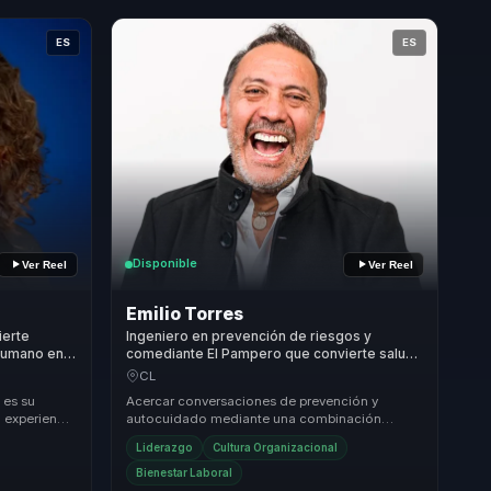
ES
ES
Disponible
Ver Reel
Ver Reel
Emilio Torres
ierte
Ingeniero en prevención de riesgos y
 humano en
comediante El Pampero que convierte salud
seguridad
ocupacional y humor educativo en atención,
CL
bienestar y autocuidado para equipos.
 es su
Acercar conversaciones de prevención y
 experiencia
autocuidado mediante una combinación
rmadora del
verificable de experiencia en prevención de
Liderazgo
Cultura Organizacional
riesgos, humor y ...
Bienestar Laboral