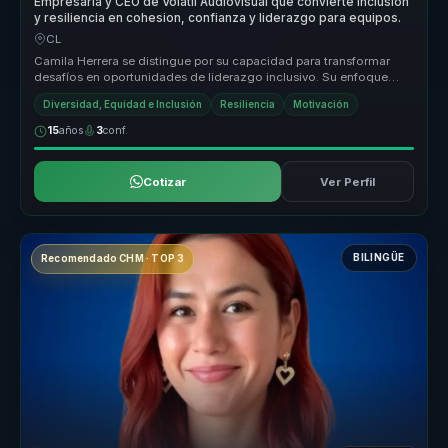
Empresaria y CEO de Volatil Audiovisual que convierte inclusion
y resiliencia en cohesion, confianza y liderazgo para equipos.
CL
Camila Herrera se distingue por su capacidad para transformar
desafíos en oportunidades de liderazgo inclusivo. Su enfoque
único combina ...
Diversidad, Equidad e Inclusión
Resiliencia
Motivación
15
años
3
conf.
Cotizar
Ver Perfil
BILINGÜE
Recomendado CHM · TOP 3