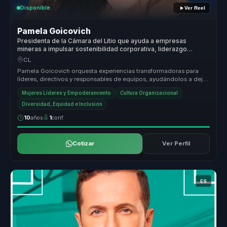
Disponible
Ver Reel
Pamela Goicovich
Presidenta de la Cámara del Litio que ayuda a empresas
mineras a impulsar sostenibilidad corporativa, liderazgo
ambiental e innovación.
CL
Pamela Goicovich orquesta experiencias transformadoras para
líderes, directivos y responsables de equipos, ayudándolos a dejar
atrás estr...
Mujeres Líderes y Empoderamiento
Cultura Organizacional
Diversidad, Equidad e Inclusión
10
años
1
conf.
Cotizar
Ver Perfil
ES