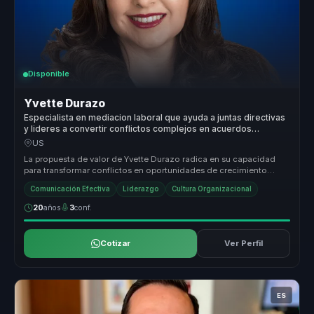
Disponible
Yvette Durazo
Especialista en mediacion laboral que ayuda a juntas directivas
y lideres a convertir conflictos complejos en acuerdos
sostenibles y cultura saludable.
US
La propuesta de valor de Yvette Durazo radica en su capacidad
para transformar conflictos en oportunidades de crecimiento
organizacional....
Comunicación Efectiva
Liderazgo
Cultura Organizacional
20
años
3
conf.
Cotizar
Ver Perfil
ES