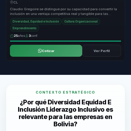
organizaciones.
CL
Claudio Gregoire se distingue por su capacidad para convertir la
inclusión en una ventaja competitiva real y tangible para las
organizaci...
Diversidad, Equidad e Inclusión
Cultura Organizacional
Emprendimiento
25
años
3
conf.
Cotizar
Ver Perfil
CONTEXTO ESTRATÉGICO
¿Por qué Diversidad Equidad E
Inclusión Liderazgo Inclusivo es
relevante para las empresas en
Bolivia?