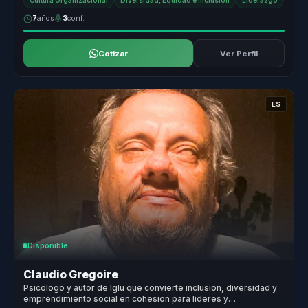
Cultura Organizacional
Diversidad, Equidad e Inclusión
Liderazgo
7
años
3
conf.
Cotizar
Ver Perfil
ES
Disponible
Claudio Gregoire
Psicologo y autor de Iglu que convierte inclusion, diversidad y
emprendimiento social en cohesion para lideres y