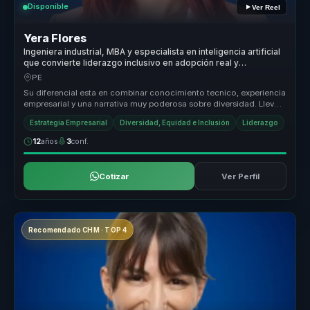
Disponible
Ver Reel
Yera Flores
Ingeniera industrial, MBA y especialista en inteligencia artificial
que convierte liderazgo inclusivo en adopción real y
empleabilidad para empresas.
PE
Su diferencial esta en combinar conocimiento tecnico, experiencia
empresarial y una narrativa muy poderosa sobre diversidad. Lleva
la IA ...
Estrategia Empresarial
Diversidad, Equidad e Inclusión
Liderazgo
12
años
3
conf.
Cotizar
Ver Perfil
Recomendado CHM · TOP 4