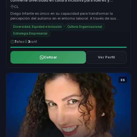
convierte diversidad en cultura inclusiva para líderes y
empresas.
CL
Diego Infante es único en su capacidad para transformar la
percepción del autismo en el entorno laboral. A través de sus
charlas, ofrece ...
Diversidad, Equidad e Inclusión
Cultura Organizacional
Estrategia Empresarial
7
años
3
conf.
Cotizar
Ver Perfil
ES