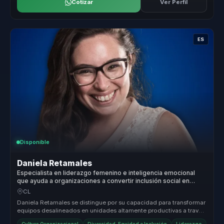
Cotizar
Ver Perfil
ES
Disponible
Daniela Retamales
Especialista en liderazgo femenino e inteligencia emocional
que ayuda a organizaciones a convertir inclusión social en
cohesión, pertenencia y crecimiento.
CL
Daniela Retamales se distingue por su capacidad para transformar
equipos desalineados en unidades altamente productivas a través
de un li...