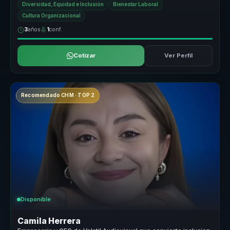
Diversidad, Equidad e Inclusión
Bienestar Laboral
Cultura Organizacional
3
años
1
conf.
Cotizar
Ver Perfil
Recomendado CHM · TOP 2
Disponible
Camila Herrera