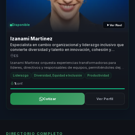
Disponible
Ver Reel
Izanami Martinez
Especialista en cambio organizacional y liderazgo inclusivo que
convierte diversidad y talento en innovación, cohesión y
mejores decisiones para organizaciones.
ES
Izanami Martinez orquesta experiencias transformadoras para
líderes, directivos y responsables de equipos, permitiéndoles dejar
atrás equ...
Liderazgo
Diversidad, Equidad e Inclusión
Productividad
1
conf.
Cotizar
Ver Perfil
DIRECTORIO COMPLETO