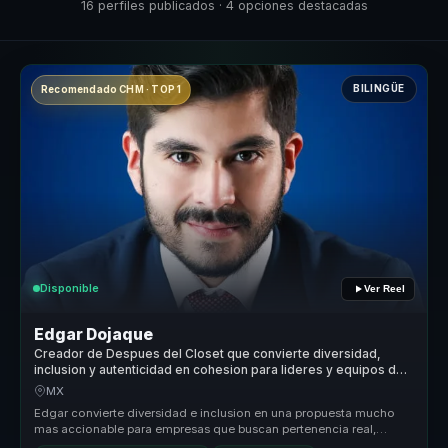
16 perfiles publicados · 4 opciones destacadas
BILINGÜE
Recomendado CHM · TOP 1
Disponible
Ver Reel
Edgar Dojaque
Creador de Despues del Closet que convierte diversidad,
inclusion y autenticidad en cohesion para lideres y equipos de
trabajo.
MX
Edgar convierte diversidad e inclusion en una propuesta mucho
mas accionable para empresas que buscan pertenencia real,
conversaciones ma...