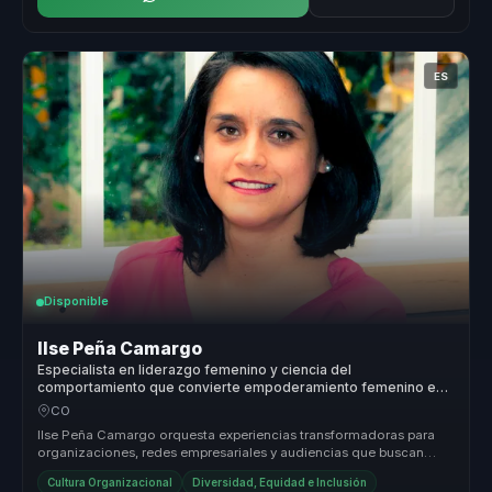
ES
Disponible
Ilse Peña Camargo
Especialista en liderazgo femenino y ciencia del
comportamiento que convierte empoderamiento femenino en
visibilidad, confianza y acción para mujeres líderes.
CO
Ilse Peña Camargo orquesta experiencias transformadoras para
organizaciones, redes empresariales y audiencias que buscan
fortalecer el li...
Cultura Organizacional
Diversidad, Equidad e Inclusión