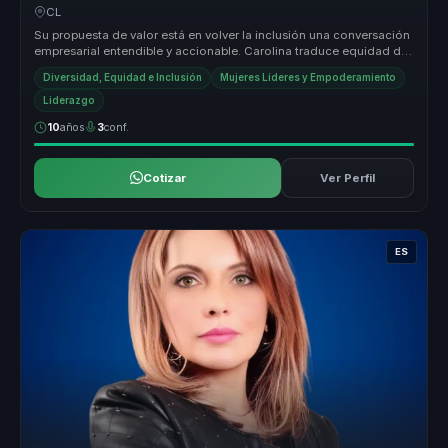
medible.
CL
Su propuesta de valor está en volver la inclusión una conversación
empresarial entendible y accionable. Carolina traduce equidad de
géner...
Diversidad, Equidad e Inclusión
Mujeres Líderes y Empoderamiento
Liderazgo
10
años
3
conf.
Cotizar
Ver Perfil
ES