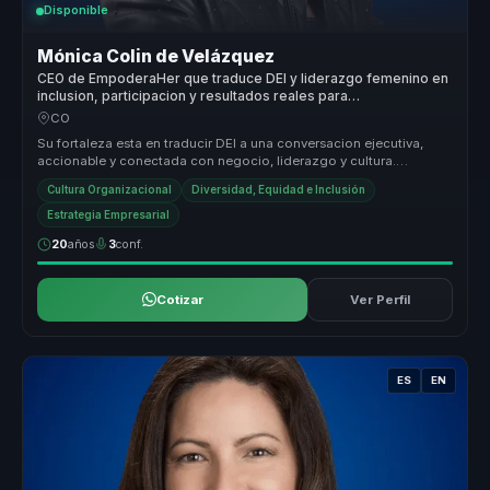
Disponible
Mónica Colin de Velázquez
CEO de EmpoderaHer que traduce DEI y liderazgo femenino en
inclusion, participacion y resultados reales para
organizaciones.
CO
Su fortaleza esta en traducir DEI a una conversacion ejecutiva,
accionable y conectada con negocio, liderazgo y cultura.
Combina sensibil...
Cultura Organizacional
Diversidad, Equidad e Inclusión
Estrategia Empresarial
20
años
3
conf.
Cotizar
Ver Perfil
ES
EN