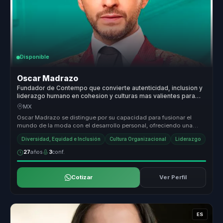
Disponible
Oscar Madrazo
Fundador de Contempo que convierte autenticidad, inclusion y
liderazgo humano en cohesion y culturas mas valientes para
empresas y equipos.
MX
Oscar Madrazo se distingue por su capacidad para fusionar el
mundo de la moda con el desarrollo personal, ofreciendo una
propuesta de val...
Diversidad, Equidad e Inclusión
Cultura Organizacional
Liderazgo
27
años
3
conf.
Cotizar
Ver Perfil
ES