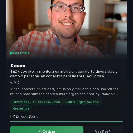
Disponible
Xicani
TEDx speaker y mentora en inclusion, convierte diversidad y
cambio personal en cohesion para lideres, equipos y
organizaciones.
MX
Xicani conecta diversidad, inclusion y resiliencia con una mirada
mucho mas humana sobre cultura organizacional, ayudando a
que las empre...
Diversidad, Equidad e Inclusión
Cultura Organizacional
Resiliencia
12
años
3
conf.
Cotizar
Ver Perfil