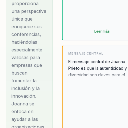
Marca Personal.
proporciona
una perspectiva
Educación, Marca
única que
Personal,
enriquece sus
Transformación
Leer más
conferencias,
Digital Co-fundadora
haciéndolas
de Geek Girls Latam,
especialmente
organización
MENSAJE CENTRAL
valiosas para
referente en América
El mensaje central de Joanna
empresas que
Prieto es que la autenticidad y 
Latina en el
buscan
diversidad son claves para el
empoderamiento de
fomentar la
liderazgo efectivo en el mund
mujer en tecnología.
inclusión y la
digital. Al rescatar nuestra
Emprendimiento y
verdadera esencia, podemos
innovación.
enfrentar los desafíos del cam
posición que la ha
Joanna se
con confianza y propósito,
llevado a tener un
enfoca en
transformando no solo nuestr
ayudar a las
amplio
organizaciones, sino también 
organizaciones
reconocimiento en
nosotros mismos. Joanna inspi