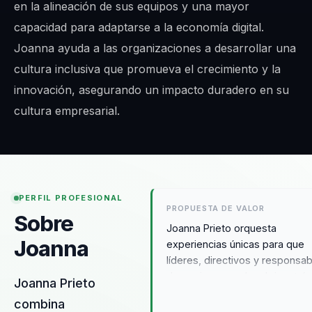
en la alineación de sus equipos y una mayor
capacidad para adaptarse a la economía digital.
Joanna ayuda a las organizaciones a desarrollar una
cultura inclusiva que promueva el crecimiento y la
innovación, asegurando un impacto duradero en su
cultura empresarial.
PERFIL PROFESIONAL
PROPUESTA DE VALOR
Sobre
Joanna Prieto orquesta
Joanna
experiencias únicas para que
líderes, directivos y responsa
de equipos puedan dejar atrás
Joanna Prieto
desalineación y construir un
combina
liderazgo estratégico y