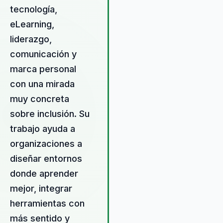
tecnología,
cohesionado. Su enfoque se
centra en el desarrollo del
eLearning,
liderazgo auténtico, el talento 
liderazgo,
cultura organizacional,
comunicación y
proporcionando a las
organizaciones las herramient
marca personal
necesarias para enfrentar los
con una mirada
desafíos del entorno digital co
muy concreta
confianza. Joanna ayuda a las
empresas a transformar sus
sobre inclusión. Su
equipos en unidades
trabajo ayuda a
cohesionadas y adaptativas,
organizaciones a
promoviendo un entorno de
trabajo inclusivo y colaborativo
diseñar entornos
propuesta de valor radica en s
donde aprender
capacidad para integrar tecnol
mejor, integrar
y diversidad en sus conferenci
herramientas con
empoderando a las personas 
que adopten un liderazgo
más sentido y