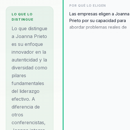
complejos. Integra
POR QUÉ LO ELIGEN
neurociencia y
Las empresas eligen a Joanna
LO QUE LO
comportamiento en
DISTINGUE
Prieto por su capacidad para
decisiones practicas.
abordar problemas reales de
Lo que distingue
desalineación cultural y falta d
Su diferencial:
a Joanna Prieto
cohesión en equipos. Sus
es su enfoque
combina ciencia del
conferencias no solo motivan, 
innovador en la
comportamiento con
que ofrecen estrategias práct
autenticidad y la
para implementar cambios
aplicacion practica
diversidad como
significativos y sostenibles. Lo
para organizaciones.
testimonios de clientes desta
pilares
Conferencista y
cómo Joanna ha ayudado a
fundamentales
asesora en
transformar la cultura
del liderazgo
organizacional, promoviendo 
Tecnología,
efectivo. A
entorno de trabajo más inclusi
eLearning, Liderazgo,
diferencia de
adaptable. Su enfoque en la
Comunicación &
autenticidad y la diversidad c
otros
Marca Personal.
pilares del liderazgo efectivo
conferencistas,
permite a las organizaciones 
Educación, Marca