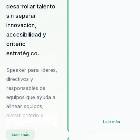
transformador que inspire y
desarrollar talento
movilice a otros. Las experien
sin separar
que ofrece no solo motivan, s
que también proporcionan
innovación,
estrategias prácticas para
accesibilidad y
implementar cambios
criterio
significativos y sostenibles.
estratégico.
Speaker para lideres,
directivos y
responsables de
equipos que ayuda a
alinear equipos,
elevar criterio y
Leer más
liderar con claridad
en contextos
Leer más