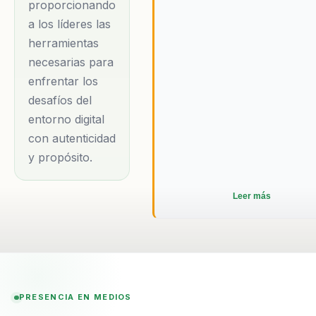
proporcionando
2017, nominada
a los líderes las
dentro de las 100
herramientas
Mujeres Líderes
necesarias para
Transformadoras
enfrentar los
por su liderazgo y
desafíos del
trayectoria en 2018,
entorno digital
Iconic Woman por el
con autenticidad
Women Economic
y propósito.
Forum en India 2019,
su más reciente
Leer más
reconocimiento
Orden al Mérito a la
Mujer y la
Democracia
Policarpa
PRESENCIA EN MEDIOS