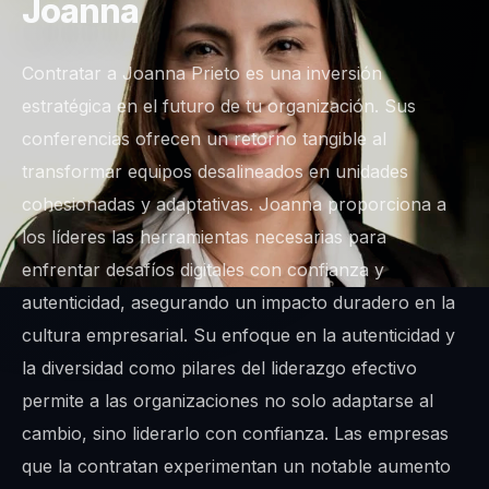
Joanna
Contratar a Joanna Prieto es una inversión
estratégica en el futuro de tu organización. Sus
conferencias ofrecen un retorno tangible al
transformar equipos desalineados en unidades
cohesionadas y adaptativas. Joanna proporciona a
los líderes las herramientas necesarias para
enfrentar desafíos digitales con confianza y
autenticidad, asegurando un impacto duradero en la
cultura empresarial. Su enfoque en la autenticidad y
la diversidad como pilares del liderazgo efectivo
permite a las organizaciones no solo adaptarse al
cambio, sino liderarlo con confianza. Las empresas
que la contratan experimentan un notable aumento