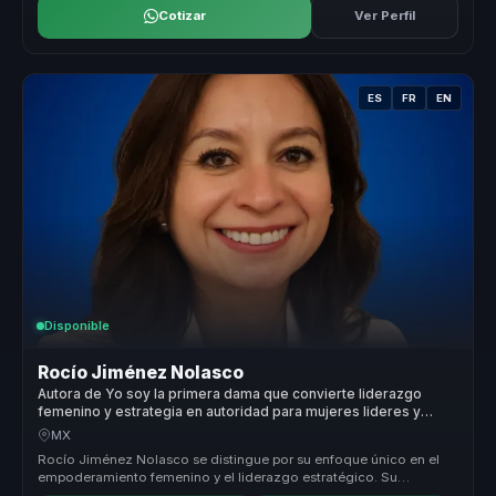
Cotizar
Ver Perfil
ES
FR
EN
Disponible
Rocío Jiménez Nolasco
Autora de Yo soy la primera dama que convierte liderazgo
femenino y estrategia en autoridad para mujeres lideres y
organizaciones.
MX
Rocío Jiménez Nolasco se distingue por su enfoque único en el
empoderamiento femenino y el liderazgo estratégico. Su
capacidad para trans...