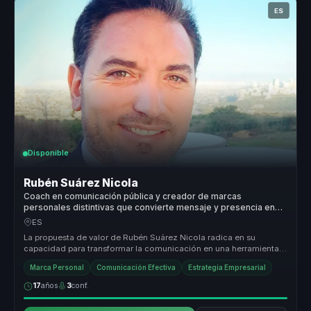
ES
Disponible
Rubén Suárez Nicola
Coach en comunicación pública y creador de marcas
personales distintivas que convierte mensaje y presencia en
autoridad para líderes y portavoces.
ES
La propuesta de valor de Rubén Suárez Nicola radica en su
capacidad para transformar la comunicación en una herramienta
de liderazgo efec...
Marca Personal
Comunicación Efectiva
Estrategia Empresarial
17
años
3
conf.