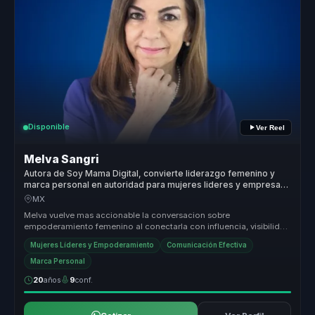
Disponible
Ver Reel
Melva Sangri
Autora de Soy Mama Digital, convierte liderazgo femenino y
marca personal en autoridad para mujeres lideres y empresas
globales.
MX
Melva vuelve mas accionable la conversacion sobre
empoderamiento femenino al conectarla con influencia, visibilidad
y capacidad real de d...
Mujeres Líderes y Empoderamiento
Comunicación Efectiva
Marca Personal
20
años
9
conf.