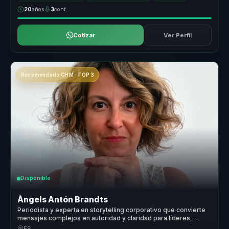
20
años
3
conf.
Cotizar
Ver Perfil
Recomendado CHM · TOP 3
Disponible
Àngels Antón Brandts
Periodista y experta en storytelling corporativo que convierte
mensajes complejos en autoridad y claridad para líderes,
portavoces y organizaciones.
ES