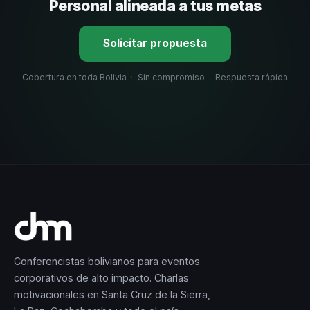
selección estratégica basada en estos criterios.
Personal alineada a tus metas
Solicitar propuesta
Cobertura en toda Bolivia
·
Sin compromiso
·
Respuesta rápida
Conferencistas bolivianos para eventos
corporativos de alto impacto. Charlas
motivacionales en Santa Cruz de la Sierra,