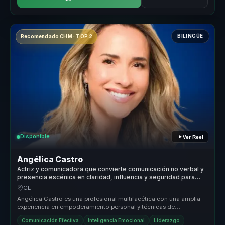
BILINGÜE
Recomendado CHM · TOP 2
Disponible
Ver Reel
Angélica Castro
Actriz y comunicadora que convierte comunicación no verbal y
presencia escénica en claridad, influencia y seguridad para
líderes y voceros.
CL
Angélica Castro es una profesional multifacética con una amplia
experiencia en empoderamiento personal y técnicas de
reprogramación menta...
Comunicación Efectiva
Inteligencia Emocional
Liderazgo