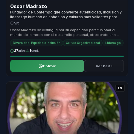
Oscar Madrazo
Fundador de Contempo que convierte autenticidad, inclusion y
liderazgo humano en cohesion y culturas mas valientes para
empresas y equipos.
MX
Oscar Madrazo se distingue por su capacidad para fusionar el
mundo de la moda con el desarrollo personal, ofreciendo una
propuesta de val...
Diversidad, Equidad e Inclusión
Cultura Organizacional
Liderazgo
27
años
3
conf.
Cotizar
Ver Perfil
ES