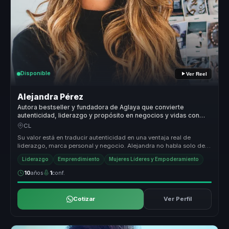
Disponible
Ver Reel
Alejandra Pérez
Autora bestseller y fundadora de Aglaya que convierte
autenticidad, liderazgo y propósito en negocios y vidas con
sentido.
CL
Su valor está en traducir autenticidad en una ventaja real de
liderazgo, marca personal y negocio. Alejandra no habla solo de
inspiración...
Liderazgo
Emprendimiento
Mujeres Líderes y Empoderamiento
10
años
1
conf.
Cotizar
Ver Perfil