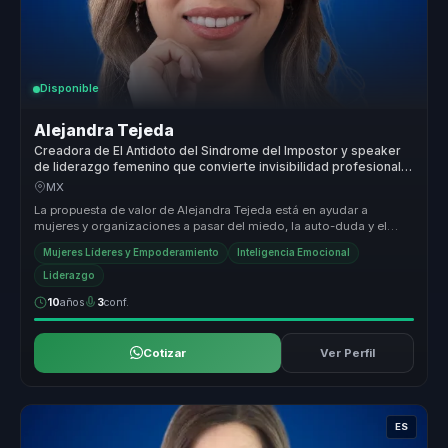
Disponible
Alejandra Tejeda
Creadora de El Antidoto del Sindrome del Impostor y speaker
de liderazgo femenino que convierte invisibilidad profesional
en autoridad para mujeres lideres.
MX
La propuesta de valor de Alejandra Tejeda está en ayudar a
mujeres y organizaciones a pasar del miedo, la auto-duda y el
auto sabotaje a ...
Mujeres Líderes y Empoderamiento
Inteligencia Emocional
Liderazgo
10
años
3
conf.
Cotizar
Ver Perfil
ES