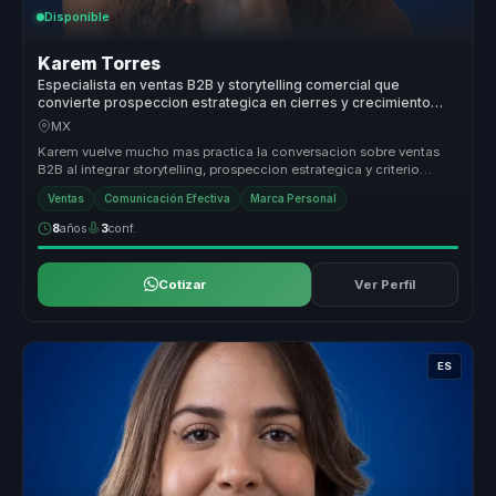
Disponible
Karem Torres
Especialista en ventas B2B y storytelling comercial que
convierte prospeccion estrategica en cierres y crecimiento
para equipos comerciales.
MX
Karem vuelve mucho mas practica la conversacion sobre ventas
B2B al integrar storytelling, prospeccion estrategica y criterio
comercial e...
Ventas
Comunicación Efectiva
Marca Personal
8
años
3
conf.
Cotizar
Ver Perfil
ES