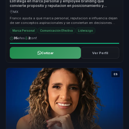
Estratega en marca personal y employee branding que
convierte proposito y reputacion en posicionamiento y
autoridad para lideres y organizaciones.
MX
Franco ayuda a que marca personal, reputacion e influencia dejen
de ser conceptos aspiracionales y se conviertan en decisiones
concretas ...
Marca Personal
Comunicación Efectiva
Liderazgo
35
años
2
conf.
Cotizar
Ver Perfil
ES