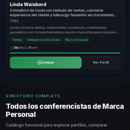
Linda Waisbord
Consultora de moda con metodo de ventas, convierte
experiencia del cliente y liderazgo femenino en crecimiento
comercial para marcas.
MX
Linda conecta ventas, crecimiento comercial y mentalidad
ganadora con comportamientos mucho mas utiles para equipos
que necesitan sostene...
Ventas
Inteligencia Emocional
Marca Personal
30
años
7
conf.
Cotizar
Ver Perfil
DIRECTORIO COMPLETO
Todos los conferencistas de Marca
Personal
Catálogo funcional para explorar perfiles, comparar