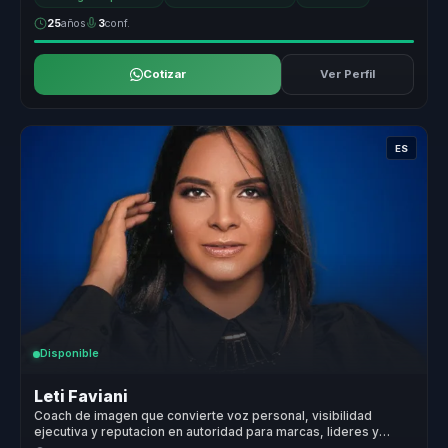
25
años
3
conf.
Cotizar
Ver Perfil
ES
Disponible
Leti Faviani
Coach de imagen que convierte voz personal, visibilidad
ejecutiva y reputacion en autoridad para marcas, lideres y
voceros.