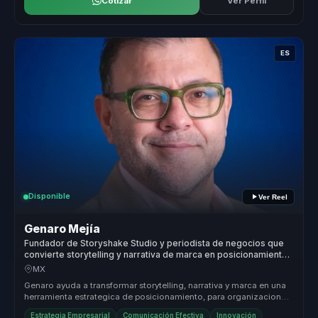
Cotizar
Ver Perfil
ES
Disponible
Ver Reel
Genaro Mejía
Fundador de Storyshake Studio y periodista de negocios que
convierte storytelling y narrativa de marca en posicionamiento
para empresas y lideres.
MX
Genaro ayuda a transformar storytelling, narrativa y marca en una
herramienta estrategica de posicionamiento, para organizaciones
que nec...
Estrategia Empresarial
Comunicación Efectiva
Innovación