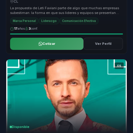
CL
La propuesta de Leti Faviani parte de algo que muchas empresas
subestiman: la forma en que sus lideres y equipos se presentan
tambien com...
Marca Personal
Liderazgo
Comunicación Efectiva
17
años
3
conf.
Cotizar
Ver Perfil
ES
Disponible