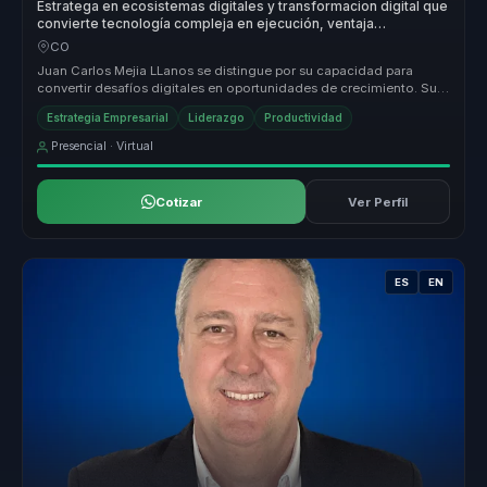
Estratega en ecosistemas digitales y transformacion digital que
convierte tecnología compleja en ejecución, ventaja
competitiva y decisiones para empresas.
CO
Juan Carlos Mejia LLanos se distingue por su capacidad para
convertir desafíos digitales en oportunidades de crecimiento. Su
enfoque únic...
Estrategia Empresarial
Liderazgo
Productividad
Presencial · Virtual
Cotizar
Ver Perfil
ES
EN