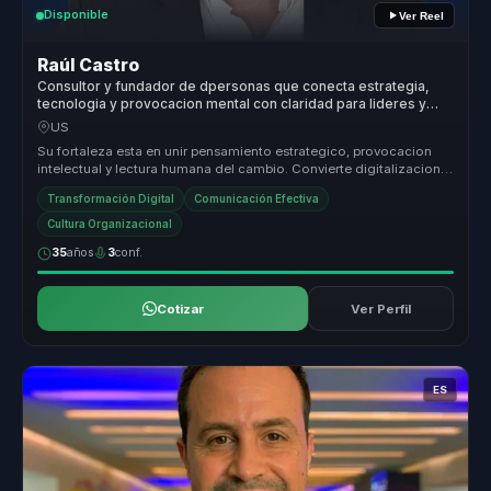
Disponible
Ver Reel
Raúl Castro
Consultor y fundador de dpersonas que conecta estrategia,
tecnologia y provocacion mental con claridad para lideres y
empresas.
US
Su fortaleza esta en unir pensamiento estrategico, provocacion
intelectual y lectura humana del cambio. Convierte digitalizacion y
evoluc...
Transformación Digital
Comunicación Efectiva
Cultura Organizacional
35
años
3
conf.
Cotizar
Ver Perfil
ES