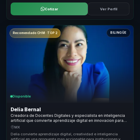
Cotizar
Ver Perfil
BILINGÜE
Recomendado CHM · TOP 2
Disponible
Delia Bernal
Creadora de Docentes Digitales y especialista en inteligencia
artificial que convierte aprendizaje digital en innovacion para
instituciones y equipos.
MX
Delia convierte aprendizaje digital, creatividad e inteligencia
artificial en una propuesta mas accionable para instituciones y