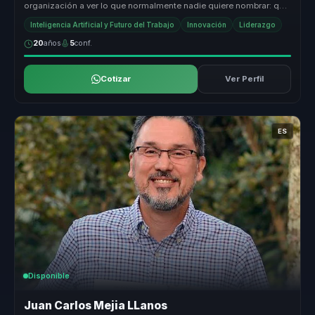
organización a ver lo que normalmente nadie quiere nombrar: que
el problema no e...
Inteligencia Artificial y Futuro del Trabajo
Innovación
Liderazgo
20
años
5
conf.
Cotizar
Ver Perfil
ES
Disponible
Juan Carlos Mejia LLanos