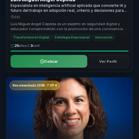
Especialista en inteligencia artificial aplicada que convierte IA y
futuro del trabajo en adopción real, criterio y decisiones para
líderes y empresas.
CO
Luis Miguel Angel Cepeda es un experto en seguridad digital y
educador comprometido con la promoción de una convivencia
segura en la red....
Transformación Digital
Estrategia Empresarial
Innovación
25
años
3
conf.
Cotizar
Ver Perfil
Recomendado CHM · TOP 4