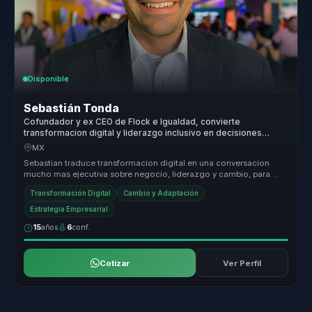
Disponible
Sebastián Tonda
Cofundador y ex CEO de Flock e Igualdad, convierte
transformacion digital y liderazgo inclusivo en decisiones
ejecutivas para empresas.
MX
Sebastian traduce transformacion digital en una conversacion
mucho mas ejecutiva sobre negocio, liderazgo y cambio, para
organizaciones q...
Transformación Digital
Cambio y Adaptación
Estrategia Empresarial
15
años
6
conf.
Cotizar
Ver Perfil