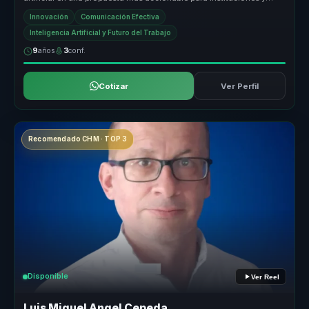
empresas ...
Innovación
Comunicación Efectiva
Inteligencia Artificial y Futuro del Trabajo
9
años
3
conf.
Cotizar
Ver Perfil
Recomendado CHM · TOP 3
Disponible
Ver Reel
Luis Miguel Angel Cepeda