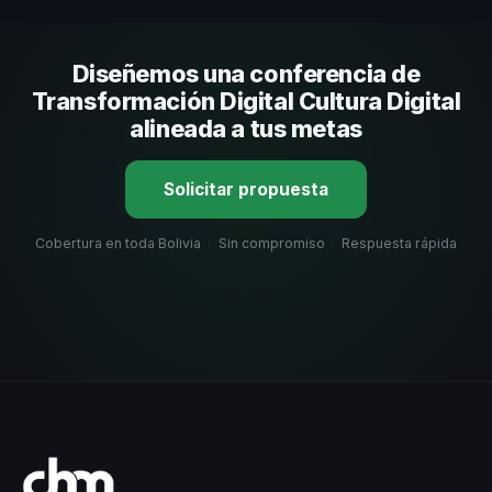
comunicación, casos de éxito con audiencias similares y
su capacidad de adaptar el contenido a tu contexto
Diseñemos una conferencia de
organizacional. En CHM Bolivia te ayudamos con una
selección estratégica basada en estos criterios.
Transformación Digital Cultura Digital
alineada a tus metas
Solicitar propuesta
Cobertura en toda Bolivia
·
Sin compromiso
·
Respuesta rápida