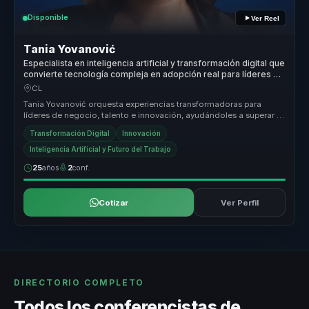
Disponible
Ver Reel
Tania Yovanović
Especialista en inteligencia artificial y transformación digital que
convierte tecnología compleja en adopción real para líderes y
equipos.
CL
Tania Yovanović orquesta experiencias transformadoras para
líderes de negocio, talento e innovación, ayudándoles a superar la
fricción co...
Transformación Digital
Innovación
Inteligencia Artificial y Futuro del Trabajo
25
años
2
conf.
Cotizar
Ver Perfil
DIRECTORIO COMPLETO
Todos los conferencistas de