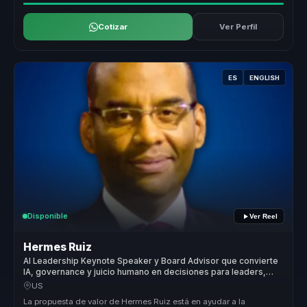
Cotizar
Ver Perfil
ES
ENGLISH
Disponible
Ver Reel
Hermes Ruiz
AI Leadership Keynote Speaker y Board Advisor que convierte
IA, governance y juicio humano en decisiones para leaders,
boards y organizations.
US
La propuesta de valor de Hermes Ruiz está en ayudar a la