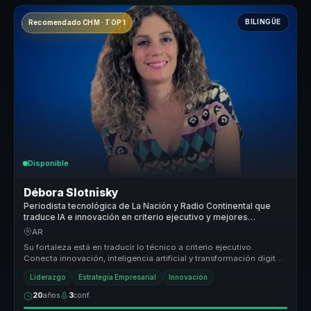
BILINGÜE
Recomendado CHM · TOP 1
Disponible
Débora Slotnisky
Periodista tecnológica de La Nación y Radio Continental que
traduce IA e innovación en criterio ejecutivo y mejores
decisiones para líderes.
AR
Su fortaleza está en traducir lo técnico a criterio ejecutivo.
Conecta innovación, inteligencia artificial y transformación digital
con p...
Liderazgo
Estrategia Empresarial
Innovación
20
años
3
conf.