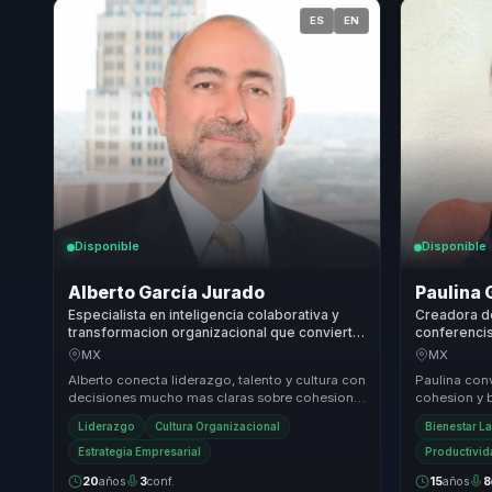
ES
EN
Disponible
Disponible
Alberto García Jurado
Paulina 
Especialista en inteligencia colaborativa y
Creadora de
transformacion organizacional que convierte
conferencis
liderazgo estrategico en cohesion para
convierte b
MX
MX
lideres y equipos.
productivid
Alberto conecta liderazgo, talento y cultura con
Paulina conv
decisiones mucho mas claras sobre cohesion,
cohesion y b
alineacion y direccion, para organizaciones ...
para equipo
Liderazgo
Cultura Organizacional
Bienestar L
productivida
Estrategia Empresarial
Productivi
20
años
3
conf.
15
años
8