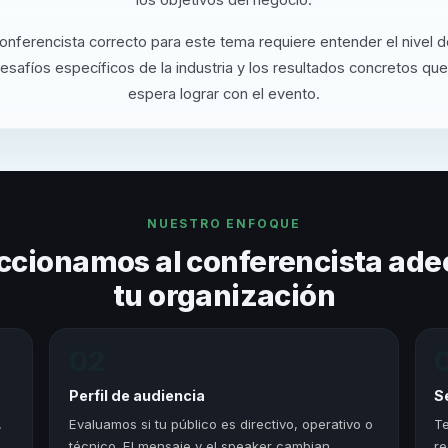
conferencista correcto para este tema requiere entender el nivel 
desafíos específicos de la industria y los resultados concretos que
espera lograr con el evento.
NUESTRO ENFOQUE
ccionamos al conferencista ade
tu organización
02
Perfil de audiencia
S
,
Evaluamos si tu público es directivo, operativo o
Te
técnico. El mensaje y el speaker cambian
re