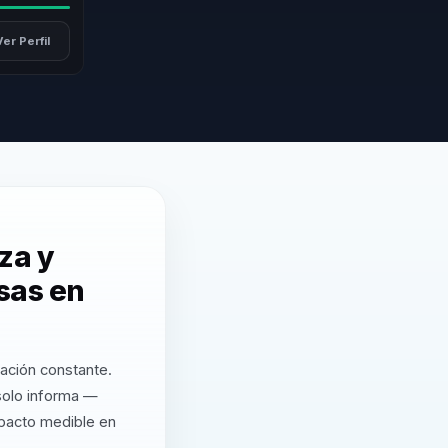
Ver Perfil
za y
sas en
zación constante.
solo informa —
mpacto medible en