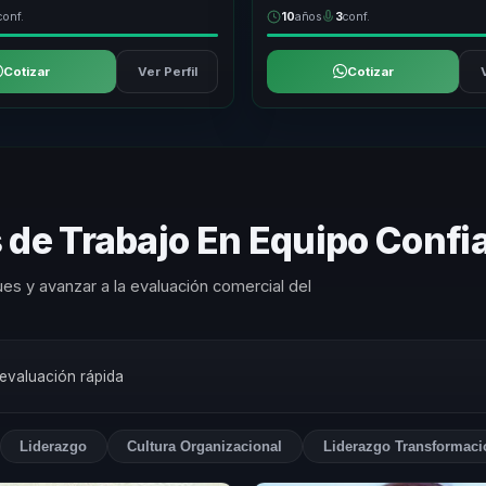
conf.
10
años
3
conf.
Cotizar
Ver Perfil
Cotizar
 de Trabajo En Equipo Conf
es y avanzar a la evaluación comercial del
 evaluación rápida
Liderazgo
Cultura Organizacional
Liderazgo Transformaci