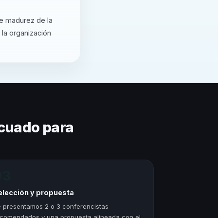
de madurez de la
 la organización
cuado para
03
elección y propuesta
 presentamos 2 o 3 conferencistas
comendados y una propuesta alineada con el