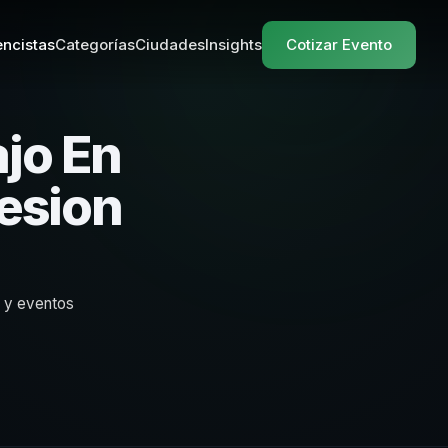
ncistas
Categorías
Ciudades
Insights
Cotizar Evento
jo En
esion
s y eventos