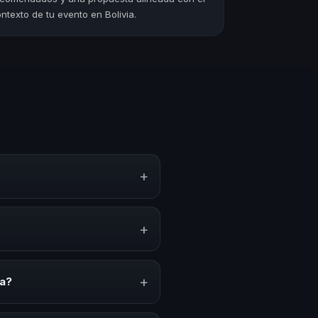
ntexto de tu evento en Bolivia.
+
to, estrategias y experiencias
n, inspiración y herramientas
+
venciones anuales, programas de
acionado con esta temática.
+
ia?
ión del evento. En CHM Bolivia