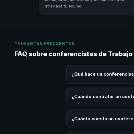
atraviesa tu equipo.
PREGUNTAS FRECUENTES
FAQ sobre conferencistas de Trabajo
¿Qué hace un conferencist
Un conferencista de Trabajo En
sobre este tema en eventos corp
¿Cuándo contratar un conf
aplicables para la audiencia.
Es ideal contratar un conferenc
desarrollo, eventos de integrac
¿Cuánto cuesta un conferen
Los honorarios varían según la t