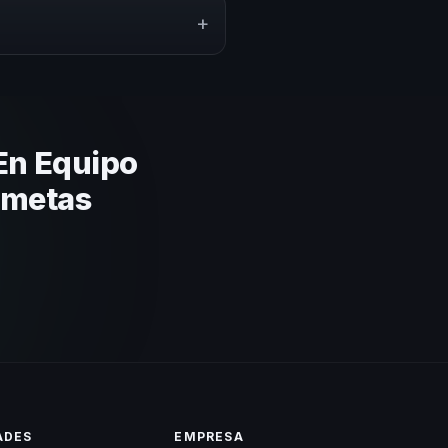
puesto.
+
lares y su capacidad de adaptar
 basada en estos criterios.
En Equipo
 metas
ADES
EMPRESA