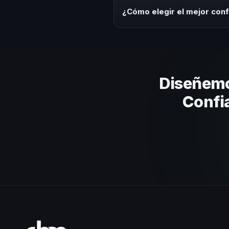
ofrecemos asesoría estratégica
¿Cómo elegir el mejor conf
Evalúa su experiencia real en el
el contenido a tu contexto orga
Diseñemo
Confi