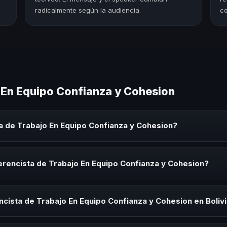
radicalmente según la audiencia.
co
 En Equipo Confianza y Cohesion
a de Trabajo En Equipo Confianza y Cohesion?
 Equipo Confianza y Cohesion es un experto que comparte conocimien
orativos, convenciones y seminarios. Su objetivo es generar reflexió
erencista de Trabajo En Equipo Confianza y Cohesion?
ista de Trabajo En Equipo Confianza y Cohesion para kick-offs, con
ión o cuando tu organización necesita impulsar un cambio cultural rel
cista de Trabajo En Equipo Confianza y Cohesion en Boliv
rayectoria del speaker, la modalidad (presencial o virtual) y la durac