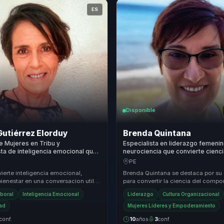
ES
Disponible
Gutiérrez Elorduy
Brenda Quintana
 Mujeres en Tribu y
Especialista en liderazgo femenin
ta de inteligencia emocional que
neurociencia que convierte cienci
ienestar laboral en cohesion y
comportamiento en claridad y acc
PE
ad para equipos.
mujeres líderes y equipos.
ierte inteligencia emocional,
Brenda Quintana se destaca por su
ienestar en una conversacion util
para convertir la ciencia del comp
s que necesitan sostener
en aplicaciones prácticas que tran
aboral
Inteligencia Emocional
Liderazgo
Cultura Organizacional
d...
organi...
dad
Mujeres Líderes y Empoderamiento
conf.
10
años
3
conf.