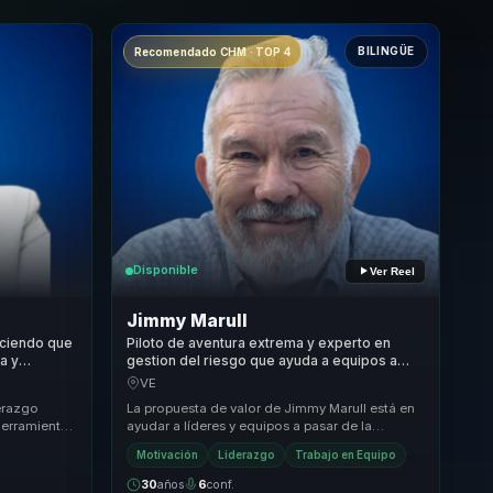
BILINGÜE
Recomendado CHM · TOP 4
Disponible
Ver Reel
Jimmy Marull
ciendo que
Piloto de aventura extrema y experto en
a y
gestion del riesgo que ayuda a equipos a
convertir presion e incertidumbre en
VE
resiliencia y accion.
derazgo
La propuesta de valor de Jimmy Marull está en
herramientas
ayudar a líderes y equipos a pasar de la
turales que
incertidumbre paralizante a una forma más
Motivación
Liderazgo
Trabajo en Equipo
valiente...
30
años
6
conf.