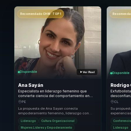
Recomendado CHM · TOP 1
Recomendad
Disponible
Ver Reel
Disponible
Ana Sayán
Rodrigo
Especialista en liderazgo femenino que
Exfutbolist
convierte ciencia del comportamiento en
desconfianz
voz, influencia y crecimiento para mujeres
en liderazg
PE
CL
líderes y equipos.
La propuesta de Ana Sayan conecta
Su propuesta
empoderamiento femenino, liderazgo con
experiencias
caracter y ciencia del comportamiento con un
conversacion
Liderazgo
Cultura Organizacional
Conferencis
reto concreto para ...
presió...
Mujeres Líderes y Empoderamiento
Liderazgo