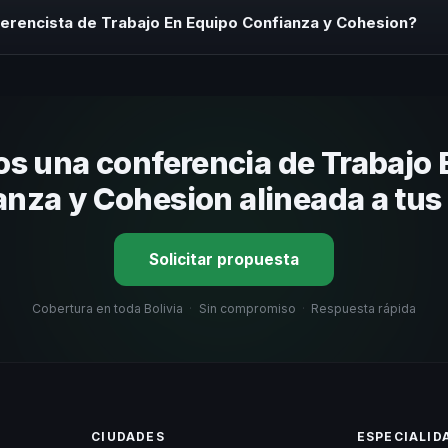
 sin costo y una propuesta en menos de 24 horas adaptada a tu presu
erencista de Trabajo En Equipo Confianza y Cohesion?
 tema, su estilo de comunicación, casos de éxito con audiencias simi
nizacional. En CHM Bolivia te ayudamos con una selección estratégica
s una conferencia de Trabajo 
anza y Cohesion alineada a tus
Solicitar propuesta
Cobertura en toda Bolivia
·
Sin compromiso
·
Respuesta rápida
CIUDADES
ESPECIALID