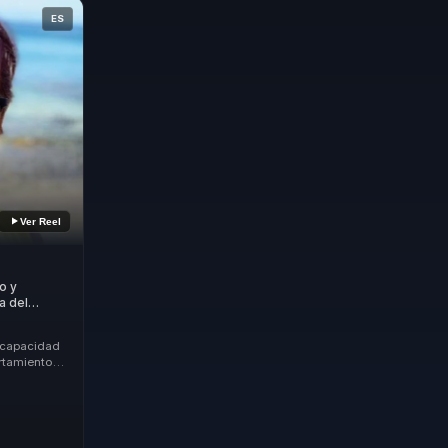
ES
Ver Reel
o y
a del
ión para
 capacidad
ortamiento
sforman