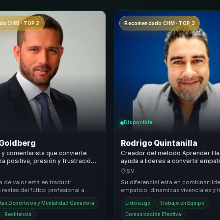
o CHM · TOP 2
Recomendado CHM · TOP 3
Disponible
 Goldberg
Rodrigo Quintanilla
a y comentarista que convierte
Creador del metodo Aprender Ha
a positiva, presión y frustración
ayuda a lideres a convertir empati
o y cohesión de equipo.
motivacion vivencial en cohesion,
SV
compromiso y accion.
 de valor está en traducir
Su diferencial esta en combinar li
 reales del fútbol profesional a
empatico, dinamicas vivenciales y 
es útiles sobre trabajo en equipo,
practicas para generar cambios cul
tas Deportivos y Mentalidad Ganadora
Liderazgo
Trabajo en Equipo
si...
Resiliencia
Comunicación Efectiva