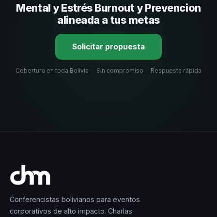
selección estratégica basada en estos criterios.
Mental y Estrés Burnout y Prevencion
alineada a tus metas
Solicitar propuesta
Cobertura en toda Bolivia
·
Sin compromiso
·
Respuesta rápida
Conferencistas bolivianos para eventos
corporativos de alto impacto. Charlas