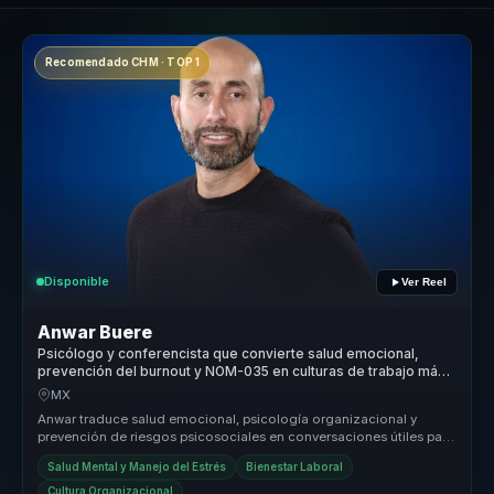
Recomendado CHM · TOP 1
Disponible
Ver Reel
Anwar Buere
Psicólogo y conferencista que convierte salud emocional,
prevención del burnout y NOM-035 en culturas de trabajo más
humanas.
MX
Anwar traduce salud emocional, psicología organizacional y
prevención de riesgos psicosociales en conversaciones útiles para
empresas. Ay...
Salud Mental y Manejo del Estrés
Bienestar Laboral
Cultura Organizacional