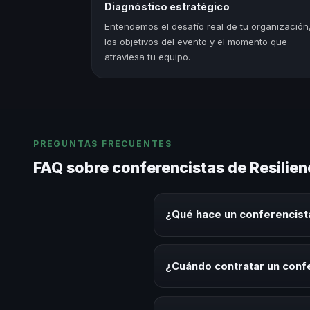
Diagnóstico estratégico
Entendemos el desafío real de tu organización
los objetivos del evento y el momento que
atraviesa tu equipo.
PREGUNTAS FRECUENTES
FAQ sobre conferencistas de Resilien
¿Qué hace un conferencista
Un conferencista de Resiliencia
este tema en eventos corporativ
¿Cuándo contratar un confe
aplicables para la audiencia.
Es ideal contratar un conferenc
desarrollo, eventos de integrac