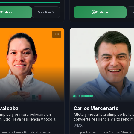
Cotizar
Ver Perfil
Cotizar
ES
Disponible
uvalcaba
Carlos Mercenario
limpica y primera boliviana en
Atleta y medallista olimpico boliv
 judo, lleva resiliencia y foco a
convierte resiliencia y alto rendi
o presion constante y real.
deportivo en enfoque y fortaleza
MX
equipos.
 única a Lenia Ruvalcaba es su
Lo que hace único a Carlos Mercena