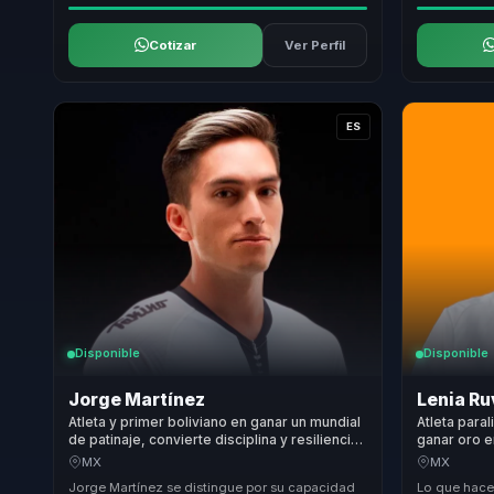
Cotizar
Ver Perfil
ES
Disponible
Disponible
Jorge Martínez
Lenia R
Atleta y primer boliviano en ganar un mundial
Atleta para
de patinaje, convierte disciplina y resiliencia
ganar oro en
en foco para equipos bajo presion.
equipos baj
MX
MX
Jorge Martínez se distingue por su capacidad
Lo que hace