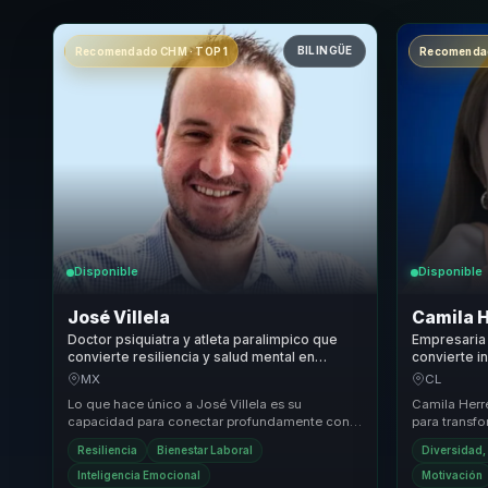
BILINGÜE
Recomendado CHM · TOP 1
Recomendad
Disponible
Disponible
José Villela
Camila 
Doctor psiquiatra y atleta paralimpico que
Empresaria 
convierte resiliencia y salud mental en
convierte in
fortaleza para equipos y lideres.
confianza y
MX
CL
Lo que hace único a José Villela es su
Camila Herr
capacidad para conectar profundamente con
para transf
las audiencias a través de su historia personal
liderazgo i
Resiliencia
Bienestar Laboral
Diversidad,
de super...
...
Inteligencia Emocional
Motivación