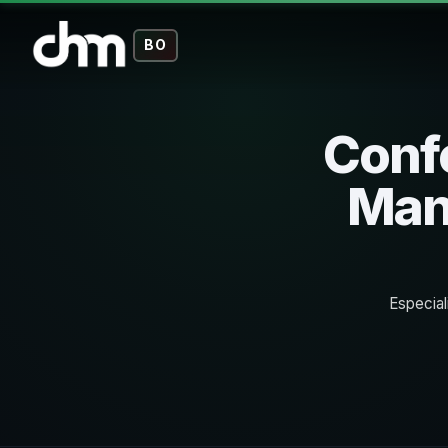
BO
Confe
Mane
Especial