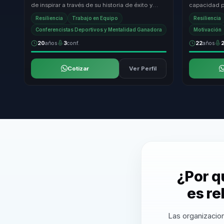
de inspirar a través de su historia de éxito y
capacidad p
superación. Su enfoque único combina la
través de su
Resiliencia
Trabajo en Equipo
Resiliencia
exper...
éxi...
Conferencistas Deportivos y Mentalidad Ganadora
Motivación
20
años
3
conf.
22
años
Cotizar
Ver Perfil
¿Por q
es re
Las organizacion