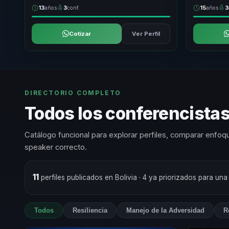
13
años
3
conf.
15
años
3
Cotizar
Ver Perfil
DIRECTORIO COMPLETO
Todos los conferencistas
Catálogo funcional para explorar perfiles, comparar enfoqu
speaker correcto.
11
perfiles publicados en Bolivia
· 4 ya priorizados para una
Todos
Resiliencia
Manejo de la Adversidad
R