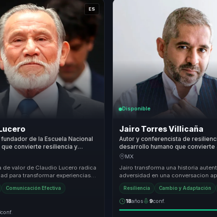
ES
Disponible
 Lucero
Jairo Torres Villicaña
fundador de la Escuela Nacional
Autor y conferencista de resilienc
que convierte resiliencia y
desarrollo humano que convierte
n claridad para lideres y equipos.
en fortaleza para equipos y lidere
MX
a de valor de Claudio Lucero radica
Jairo transforma una historia auten
dad para transformar experiencias
adversidad en una conversacion ap
 montaña en lecciones prácticas
sobre actitud, resiliencia y crecim
Comunicación Efectiva
Resiliencia
Cambio y Adaptación
para...
18
años
9
conf.
3
conf.