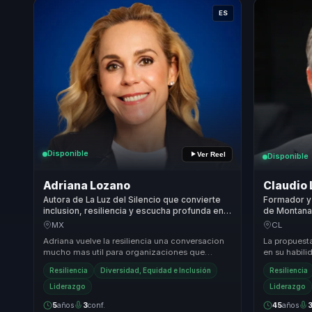
ES
Disponible
Ver Reel
Disponible
Adriana Lozano
Claudio
Autora de La Luz del Silencio que convierte
Formador y 
inclusion, resiliencia y escucha profunda en
de Montana 
claridad y fortaleza para equipos.
liderazgo e
MX
CL
Adriana vuelve la resiliencia una conversacion
La propuest
mucho mas util para organizaciones que
en su habili
necesitan transformar adversidad, inclusion y
extremas de
Resiliencia
Diversidad, Equidad e Inclusión
Resiliencia
forta...
d...
Liderazgo
Liderazgo
5
años
3
conf.
45
años