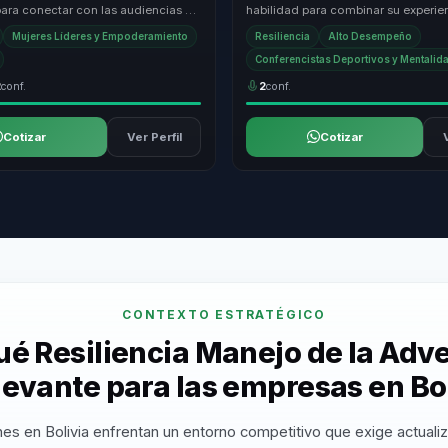
ara conectar con las audiencias a
habilidad para combinar su experie
 historia personal de superación y
deportiva con estrategias de desarr
Mujeres Líderes y Empoderamiento
Resiliencia
Alto Desempeño
personal y pro...
Conferencistas Deportivos y Mentali
2
conf.
2
conf.
Cotizar
Ver Perfil
Cotizar
CONTEXTO ESTRATÉGICO
ué Resiliencia Manejo de la Adv
levante para las empresas en Bo
es en Bolivia enfrentan un entorno competitivo que exige actuali