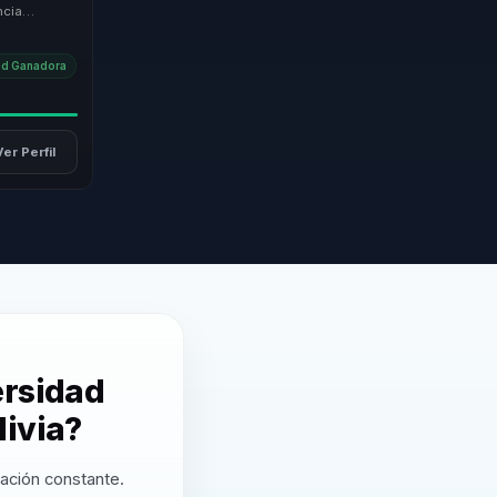
ncia
ollo
dad Ganadora
Ver Perfil
ersidad
livia?
zación constante.