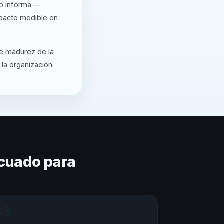
lo informa —
mpacto medible en
de madurez de la
 la organización
cuado para
03