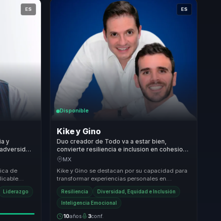
ES
ES
Disponible
Kike y Gino
ia y
Duo creador de Todo va a estar bien,
 adversidad
convierte resiliencia e inclusion en cohesion
s.
para lideres y equipos que enfrentan crisis.
MX
tica de
Kike y Gino se destacan por su capacidad para
licable
transformar experiencias personales en
iento humano,
lecciones universales que resuenan con
Liderazgo
Resiliencia
Diversidad, Equidad e Inclusión
cualquier aud...
Inteligencia Emocional
10
años
3
conf.