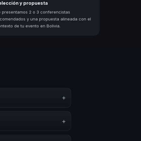
elección y propuesta
 presentamos 2 o 3 conferencistas
comendados y una propuesta alineada con el
ntexto de tu evento en Bolivia.
+
strategias y experiencias sobre
iración y herramientas
+
ones anuales, programas de
acionado con esta temática.