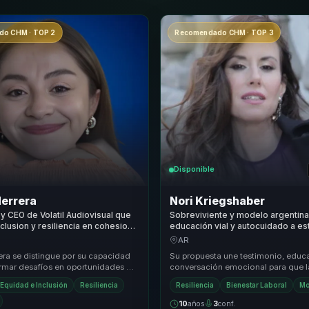
o CHM · TOP 2
Recomendado CHM · TOP 3
Disponible
Herrera
Nori Kriegshaber
y CEO de Volatil Audiovisual que
Sobreviviente y modelo argentina
clusion y resiliencia en cohesion,
educación vial y autocuidado a es
 liderazgo para equipos.
equipos y comunidades para fort
AR
resiliencia.
era se distingue por su capacidad
Su propuesta une testimonio, educa
ormar desafíos en oportunidades de
conversación emocional para que l
nclusivo. Su enfoque único combina
audiencias comprendan el impacto 
 Equidad e Inclusión
Resiliencia
Resiliencia
Bienestar Laboral
Mo
decisiones...
10
años
3
conf.