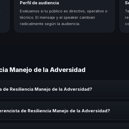
Perfil de audiencia
S
,
Evaluamos si tu público es directivo, operativo o
Te
técnico. El mensaje y el speaker cambian
re
radicalmente según la audiencia.
co
cia Manejo de la Adversidad
 de Resiliencia Manejo de la Adversidad?
 Manejo de la Adversidad es un experto que comparte conocimiento, e
os, convenciones y seminarios. Su objetivo es generar reflexión, insp
rencista de Resiliencia Manejo de la Adversidad?
ista de Resiliencia Manejo de la Adversidad para kick-offs, convenci
ión o cuando tu organización necesita impulsar un cambio cultural rel