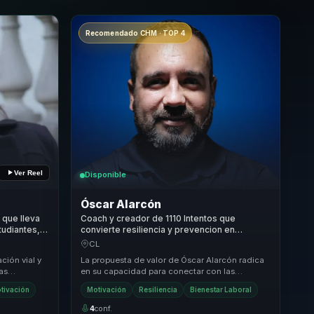
Recomendado CHM · TOP 4
Ver Reel
Disponible
Óscar Alarcón
 que lleva
Coach y creador de 1110 Intentos que
tudiantes,
convierte resiliencia y prevencion en
alecer
bienestar para jovenes, lideres y equipos de
CL
trabajo.
ción vial y
La propuesta de valor de Óscar Alarcón radica
as
en su capacidad para conectar con las
real de sus
audiencias a través de su experiencia personal
tivación
Motivación
Resiliencia
Bienestar Laboral
y su e...
4
conf.