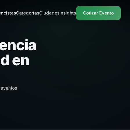
ncistas
Categorías
Ciudades
Insights
Cotizar Evento
iencia
ad en
y eventos