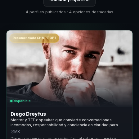
4 perfiles publicados · 4 opciones destacadas
Recomendado CHM · TOP 1
Disponible
Diego Dreyfus
Mentor y TEDx speaker que convierte conversaciones
incomodas, responsabilidad y conciencia en claridad para
lideres y equipos.
MX
Diego propone una conversacion frontal sobre conciencia y