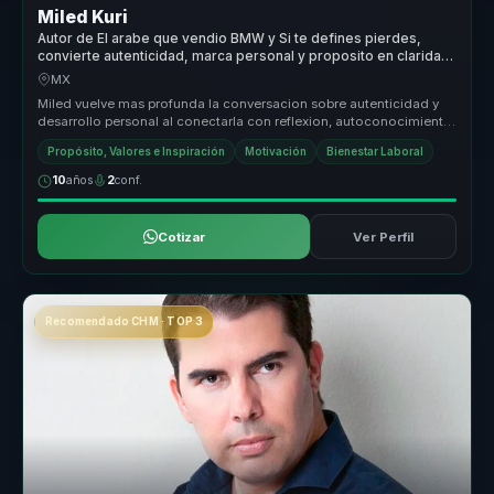
Miled Kuri
Autor de El arabe que vendio BMW y Si te defines pierdes,
convierte autenticidad, marca personal y proposito en claridad
para equipos.
MX
Miled vuelve mas profunda la conversacion sobre autenticidad y
desarrollo personal al conectarla con reflexion, autoconocimiento
y vincul...
Propósito, Valores e Inspiración
Motivación
Bienestar Laboral
10
años
2
conf.
Cotizar
Ver Perfil
Recomendado CHM · TOP 3