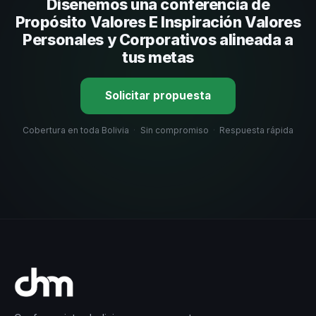
Diseñemos una conferencia de
organizacional. En CHM Bolivia te ayudamos con una
selección estratégica basada en estos criterios.
Propósito Valores E Inspiración Valores
Personales y Corporativos alineada a
tus metas
Solicitar propuesta
Cobertura en toda Bolivia
·
Sin compromiso
·
Respuesta rápida