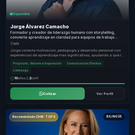
Disponible
Jorge Álvarez Camacho
Formador y creador de liderazgo humano con storytelling,
convierte aprendizaje en claridad para equipos de trabajo
reales.
MX
Jorge conecta motivacion, pedagogia y desarrollo personal con
experiencias de aprendizaje mas significativas, ayudando a que la
audiencia...
Propósito, Valores e Inspiración
Comunicación Efectiva
Liderazgo
10
años
2
conf.
Cotizar
Ver Perfil
BILINGÜE
Recomendado CHM · TOP 4