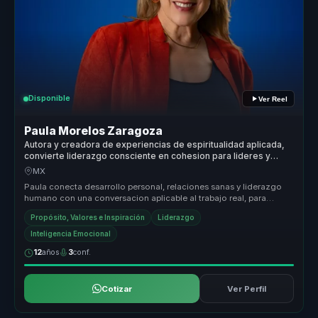
Disponible
Ver Reel
Paula Morelos Zaragoza
Autora y creadora de experiencias de espiritualidad aplicada,
convierte liderazgo consciente en cohesion para lideres y
equipos.
MX
Paula conecta desarrollo personal, relaciones sanas y liderazgo
humano con una conversacion aplicable al trabajo real, para
equipos que n...
Propósito, Valores e Inspiración
Liderazgo
Inteligencia Emocional
12
años
3
conf.
Cotizar
Ver Perfil