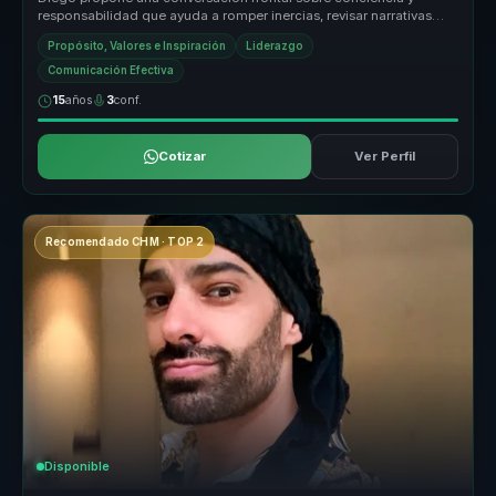
responsabilidad que ayuda a romper inercias, revisar narrativas
personales y ab...
Propósito, Valores e Inspiración
Liderazgo
Comunicación Efectiva
15
años
3
conf.
Cotizar
Ver Perfil
Recomendado CHM · TOP 2
Disponible