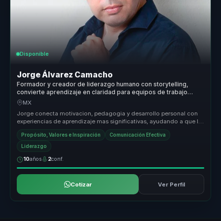
Disponible
Jorge Álvarez Camacho
Formador y creador de liderazgo humano con storytelling,
convierte aprendizaje en claridad para equipos de trabajo
reales.
MX
Jorge conecta motivacion, pedagogia y desarrollo personal con
experiencias de aprendizaje mas significativas, ayudando a que la
audiencia...
Propósito, Valores e Inspiración
Comunicación Efectiva
Liderazgo
10
años
2
conf.
Cotizar
Ver Perfil