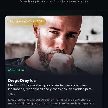
5 perfiles publicados · 4 opciones destacadas
Recomendado CHM · TOP 1
Disponible
Diego Dreyfus
Mentor y TEDx speaker que convierte conversaciones
incomodas, responsabilidad y conciencia en claridad para
lideres y equipos.
MX
Diego propone una conversacion frontal sobre conciencia y
responsabilidad que ayuda a romper inercias, revisar narrativas
personales y ab...