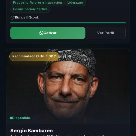
Propósito, Valores e Inspiración
Liderazgo
Comunicación Efectiva
15
años
3
conf.
Cotizar
Ver Perfil
Recomendado CHM · TOP 2
Disponible
Sergio Bambarén