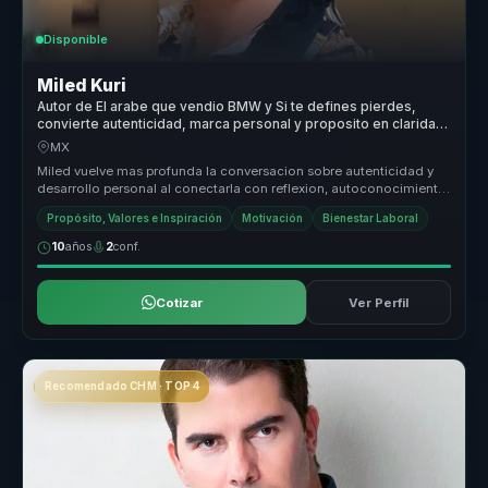
Disponible
Miled Kuri
Autor de El arabe que vendio BMW y Si te defines pierdes,
convierte autenticidad, marca personal y proposito en claridad
para equipos.
MX
Miled vuelve mas profunda la conversacion sobre autenticidad y
desarrollo personal al conectarla con reflexion, autoconocimiento
y vincul...
Propósito, Valores e Inspiración
Motivación
Bienestar Laboral
10
años
2
conf.
Cotizar
Ver Perfil
Recomendado CHM · TOP 4