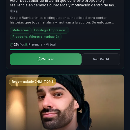
Autor best seller de El Delfín que convierte propósito y
resiliencia en cambios duraderos y motivación dentro de las
organizaciones.
PE
Sergio Bambarén se distingue por su habilidad para contar
historias que tocan el alma y motivan a la acción. Su enfoque
único combina la ...
Motivación
Estrategia Empresarial
Propósito, Valores e Inspiración
25
años
Presencial · Virtual
Cotizar
Ver Perfil
Recomendado CHM · TOP 3