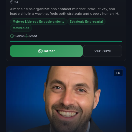
and sustainable performance.
CA
Ximena helps organizations connect mindset, productivity, and
leadership in a way that feels both strategic and deeply human. Her
session...
Mujeres Líderes y Empoderamiento
Estrategia Empresarial
Motivación
15
años
3
conf.
Cotizar
Ver Perfil
ES