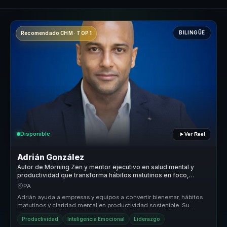
BILINGÜE
Recomendado CHM · TOP 1
Disponible
Ver Reel
Adrián González
Autor de Morning Zen y mentor ejecutivo en salud mental y
productividad que transforma hábitos matutinos en foco,
energía y rendimiento para líderes y equipos.
PA
Adrián ayuda a empresas y equipos a convertir bienestar, hábitos
matutinos y claridad mental en productividad sostenible. Su
propuesta un...
Productividad
Inteligencia Emocional
Liderazgo