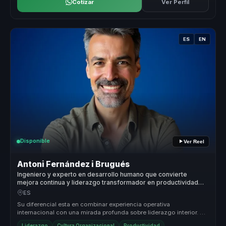
Cotizar
Ver Perfil
ES
EN
Disponible
Ver Reel
Antoni Fernández i Brugués
Ingeniero y experto en desarrollo humano que convierte
mejora continua y liderazgo transformador en productividad
sostenible para líderes y equipos.
ES
Su diferencial esta en combinar experiencia operativa
internacional con una mirada profunda sobre liderazgo interior. No
habla de proposi...
Liderazgo
Cultura Organizacional
Productividad