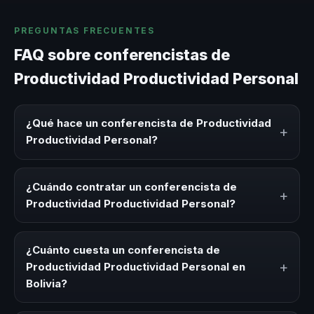
PREGUNTAS FRECUENTES
FAQ sobre conferencistas de
Productividad Productividad Personal
¿Qué hace un conferencista de Productividad
+
Productividad Personal?
Un conferencista de Productividad Productividad
Personal es un experto que comparte conocimiento,
¿Cuándo contratar un conferencista de
+
estrategias y experiencias sobre este tema en eventos
Productividad Productividad Personal?
corporativos, convenciones y seminarios. Su objetivo es
generar reflexión, inspiración y herramientas aplicables
Es ideal contratar un conferencista de Productividad
para la audiencia.
Productividad Personal para kick-offs, convenciones
¿Cuánto cuesta un conferencista de
anuales, programas de desarrollo, eventos de integración
+
Productividad Productividad Personal en
o cuando tu organización necesita impulsar un cambio
Bolivia?
cultural relacionado con esta temática.
Los honorarios varían según la trayectoria del speaker, la