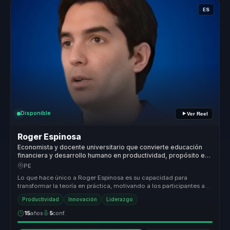
ES
Disponible
Ver Reel
Roger Espinosa
Economista y docente universitario que convierte educación
financiera y desarrollo humano en productividad, propósito e
impacto social para organizaciones.
PE
Lo que hace único a Roger Espinosa es su capacidad para
transformar la teoría en práctica, motivando a los participantes a
aplicar lo apr...
Productividad
Innovación
Liderazgo
15
años
5
conf.