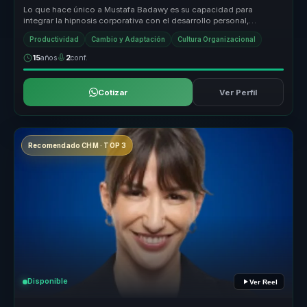
Lo que hace único a Mustafa Badawy es su capacidad para
integrar la hipnosis corporativa con el desarrollo personal,
ofreciendo un enfoqu...
Productividad
Cambio y Adaptación
Cultura Organizacional
15
años
2
conf.
Cotizar
Ver Perfil
Recomendado CHM · TOP 3
Disponible
Ver Reel