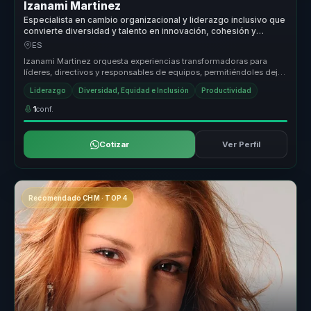
Izanami Martinez
Especialista en cambio organizacional y liderazgo inclusivo que
convierte diversidad y talento en innovación, cohesión y
mejores decisiones para organizaciones.
ES
Izanami Martinez orquesta experiencias transformadoras para
líderes, directivos y responsables de equipos, permitiéndoles dejar
atrás equ...
Liderazgo
Diversidad, Equidad e Inclusión
Productividad
1
conf.
Cotizar
Ver Perfil
Recomendado CHM · TOP 4