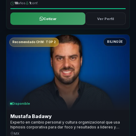
18
años
1
conf.
Cotizar
Ver Perfil
BILINGÜE
Recomendado CHM · TOP 2
Disponible
Mustafa Badawy
Experto en cambio personal y cultura organizacional que usa
hipnosis corporativa para dar foco y resultados a lideres y
equipos.
MX