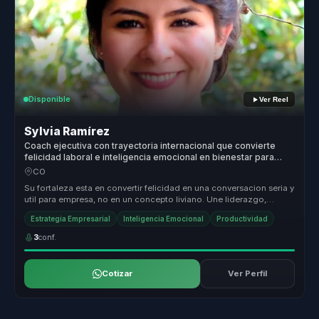
Disponible
Ver Reel
Sylvia Ramírez
Coach ejecutiva con trayectoria internacional que convierte
felicidad laboral e inteligencia emocional en bienestar para
lideres.
CO
Su fortaleza esta en convertir felicidad en una conversacion seria y
util para empresa, no en un concepto liviano. Une liderazgo,
bienest...
Estrategia Empresarial
Inteligencia Emocional
Productividad
3
conf.
Cotizar
Ver Perfil