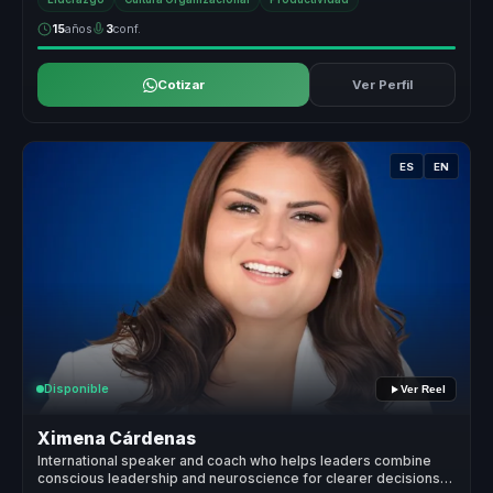
15
años
3
conf.
Cotizar
Ver Perfil
ES
EN
Disponible
Ver Reel
Ximena Cárdenas
International speaker and coach who helps leaders combine
conscious leadership and neuroscience for clearer decisions