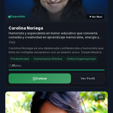
Disponible
Ver Reel
Carolina Noriega
Humorista y especialista en humor educativo que convierte
comedia y creatividad en aprendizaje memorable, energía y
productividad para equipos.
ES
Carolina Noriega es una destacada conferencista y humorista que
brilla en múltiples escenarios con su talento único. Desde Madrid,
conect...
Productividad
Comunicación Efectiva
Cultura Organizacional
17
años
Cotizar
Ver Perfil
ES