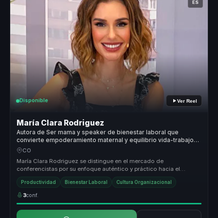
ES
Disponible
Ver Reel
María Clara Rodriguez
Autora de Ser mama y speaker de bienestar laboral que
convierte empoderamiento maternal y equilibrio vida-trabajo
en resiliencia para equipos.
CO
María Clara Rodriguez se distingue en el mercado de
conferencistas por su enfoque auténtico y práctico hacia el
empoderamiento maternal. ...
Productividad
Bienestar Laboral
Cultura Organizacional
3
conf.