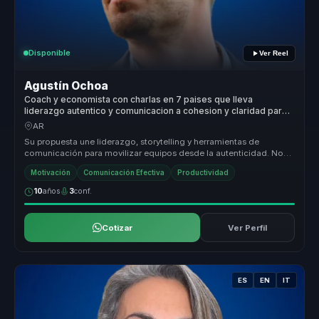
Disponible
Ver Reel
Agustín Ochoa
Coach y economista con charlas en 7 paises que lleva
liderazgo autentico y comunicacion a cohesion y claridad para
equipos.
AR
Su propuesta une liderazgo, storytelling y herramientas de
comunicación para movilizar equipos desde la autenticidad. No
trabaja sobre po...
Motivación
Comunicación Efectiva
Productividad
10
años
3
conf.
Cotizar
Ver Perfil
ES
EN
IT