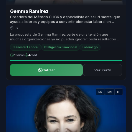
Gemma Ramírez
Creadora del Método CLICK y especialista en salud mental que
ayuda a líderes y equipos a convertir bienestar laboral en
productividad, foco y resiliencia.
ES
La propuesta de Gemma Ramírez parte de una tensión que
muchas organizaciones ya no pueden ignorar: pedir resultados
altos en contextos do...
Bienestar Laboral
Inteligencia Emocional
Liderazgo
15
años
4
conf.
Cotizar
Ver Perfil
ES
EN
IT