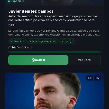
Disponible
Javier Benítez Campos
Autor del método Tres E y experto en psicología positiva que
convierte actitud positiva en bienestar y productividad para
equipos.
PE
Lo que hace único a Javier Benítez Campos es su capacidad para
combinar ciencia, experiencia y pasión en un enfoque práctico que
transfor...
Motivación
Cultura Organizacional
Liderazgo
20
años
3
conf.
Cotizar
Ver Perfil
ES
EN