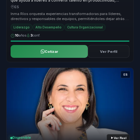
que ayuda a líderes a convertir talento en productividad,
cohesión y alto rendimiento.
ES
Inma Ríos orquesta experiencias transformadoras para líderes,
directivos y responsables de equipos, permitiéndoles dejar atrás la
desalin...
Liderazgo
Alto Desempeño
Cultura Organizacional
10
años
3
conf.
Cotizar
Ver Perfil
ES
Disponible
Ver Reel