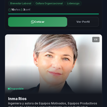
coaching eje...
Bienestar Laboral
Cultura Organizacional
Liderazgo
10
años
3
conf.
Cotizar
Ver Perfil
ES
Disponible
Inma Ríos
Ingeniera y autora de Equipos Motivados, Equipos Productivos