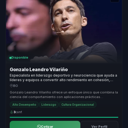
Disponible
Gonzalo Leandro Vilariño
Especialista en liderazgo deportivo y neurociencia que ayuda a
líderes y equipos a convertir alto rendimiento en cohesión,
productividad y claridad.
BO
Gonzalo Leandro Vilariño ofrece un enfoque único que combina la
ciencia del comportamiento con aplicaciones prácticas
específicas para or...
Alto Desempeño
Liderazgo
Cultura Organizacional
3
conf.
Cotizar
Ver Perfil