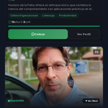
Horacio de la Peña ofrece un enfoque único que combina la
ciencia del comportamiento con aplicaciones prácticas en el
liderazgo y el desa...
Cultura Organizacional
Liderazgo
Productividad
13
años
3
conf.
Cotizar
Ver Perfil
ES
Disponible
Ver Reel