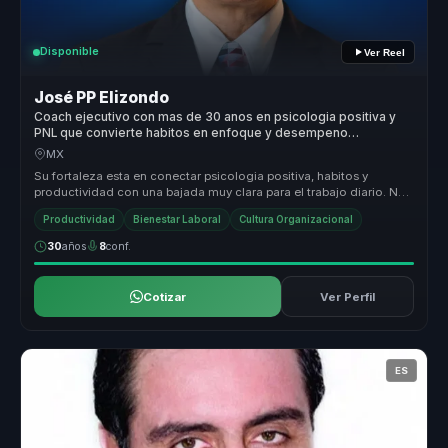
Disponible
Ver Reel
José PP Elizondo
Coach ejecutivo con mas de 30 anos en psicologia positiva y
PNL que convierte habitos en enfoque y desempeno
sostenible para lideres y equipos.
MX
Su fortaleza esta en conectar psicologia positiva, habitos y
productividad con una bajada muy clara para el trabajo diario. No
habla de b...
Productividad
Bienestar Laboral
Cultura Organizacional
30
años
8
conf.
Cotizar
Ver Perfil
ES