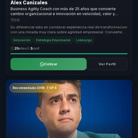
Alex Canizales
Business Agility Coach con más de 25 años que convierte
cambio organizacional e innovación en velocidad, valor y
liderazgo adaptable para empresas.
CO
Su diferencial esta en combinar experiencia real de transformacion
con una mirada muy clara sobre agilidad empresarial. Convierte
concept...
Innovación
Estrategia Empresarial
Liderazgo
25
años
3
conf.
Cotizar
Ver Perfil
Recomendado CHM · TOP 4