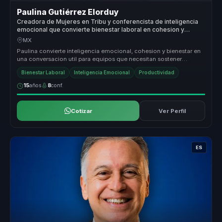
Paulina Gutiérrez Elorduy
Creadora de Mujeres en Tribu y conferencista de inteligencia
emocional que convierte bienestar laboral en cohesion y
productividad para equipos.
MX
Paulina convierte inteligencia emocional, cohesion y bienestar en
una conversacion util para equipos que necesitan sostener
productividad...
Bienestar Laboral
Inteligencia Emocional
Productividad
15
años
8
conf.
Cotizar
Ver Perfil
ES