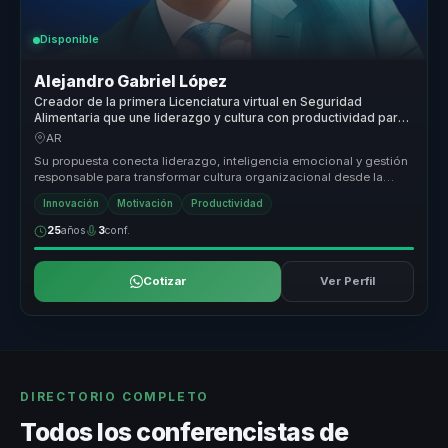
Disponible
Alejandro Gabriel López
Creador de la primera Licenciatura virtual en Seguridad
Alimentaria que une liderazgo y cultura con productividad para
empresas.
AR
Su propuesta conecta liderazgo, inteligencia emocional y gestión
responsable para transformar cultura organizacional desde la
conciencia ...
Innovación
Motivación
Productividad
25
años
3
conf.
Cotizar
Ver Perfil
DIRECTORIO COMPLETO
Todos los conferencistas de