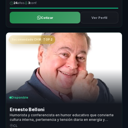
24
años
3
conf.
Cotizar
Ver Perfil
Recomendado CHM · TOP 2
Disponible
Ernesto Belloni
Humorista y conferencista en humor educativo que convierte
cultura interna, pertenencia y tensión diaria en energía y
cohesión para equipos.
CL