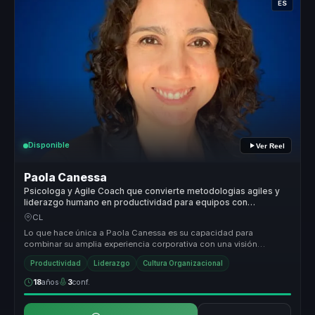
ES
Disponible
Ver Reel
Paola Canessa
Psicologa y Agile Coach que convierte metodologias agiles y
liderazgo humano en productividad para equipos con
seguridad psicologica.
CL
Lo que hace única a Paola Canessa es su capacidad para
combinar su amplia experiencia corporativa con una visión
transformadora del lider...
Productividad
Liderazgo
Cultura Organizacional
18
años
3
conf.