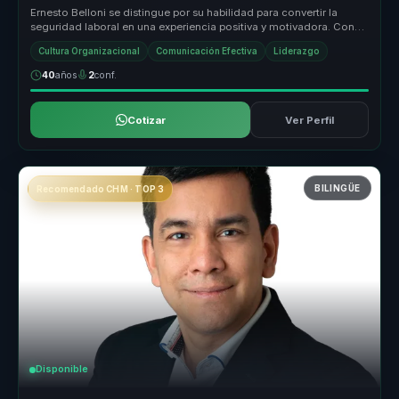
Ernesto Belloni se distingue por su habilidad para convertir la
seguridad laboral en una experiencia positiva y motivadora. Con
su enfoqu...
Cultura Organizacional
Comunicación Efectiva
Liderazgo
40
años
2
conf.
Cotizar
Ver Perfil
BILINGÜE
Recomendado CHM · TOP 3
Disponible