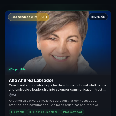
BILINGÜE
Recomendado CHM · TOP 1
Disponible
Ana Andrea Labrador
Coach and author who helps leaders turn emotional intelligence
and embodied leadership into stronger communication, trust,
and team performance.
CA
Ana Andrea delivers a holistic approach that connects body,
emotion, and performance. She helps organizations improve
relationships, rais...
Liderazgo
Inteligencia Emocional
Productividad