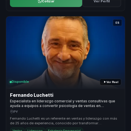
Cotizar
Ver Perfil
ES
Disponible
Ver Reel
Fernando Luchetti
Especialista en liderazgo comercial y ventas consultivas que
ayuda a equipos a convertir psicologia de ventas en
conversion y ventaja competitiva.
PY
Fernando Luchetti es un referente en ventas y liderazgo con más
de 25 años de experiencia, conocido por transformar
profesionales en líde...
Ventas
Liderazgo
Estrategia Empresarial