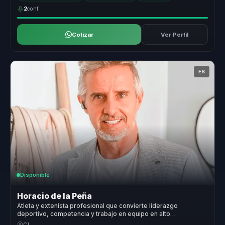
2
conf.
Cotizar
Ver Perfil
ES
Disponible
Horacio de la Peña
Atleta y extenista profesional que convierte liderazgo
deportivo, competencia y trabajo en equipo en alto
rendimiento para lideres y organizaciones.
CL