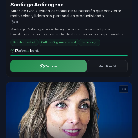
Santiago Antinogene
Autor de GPS Gestión Personal de Superación que convierte
motivación y liderazgo personal en productividad y
compromiso para equipos.
CL
Santiago Antinogene se distingue por su capacidad para
transformar la motivación individual en resultados empresariales
concretos. Su enf...
Productividad
Cultura Organizacional
Liderazgo
17
años
1
conf.
Cotizar
Ver Perfil
ES