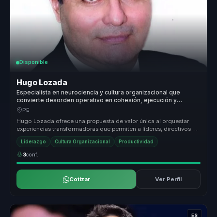
Disponible
Hugo Lozada
Especialista en neurociencia y cultura organizacional que
convierte desorden operativo en cohesión, ejecución y
productividad para organizaciones.
PE
Hugo Lozada ofrece una propuesta de valor única al orquestar
experiencias transformadoras que permiten a líderes, directivos y
responsabl...
Liderazgo
Cultura Organizacional
Productividad
3
conf.
Cotizar
Ver Perfil
ES