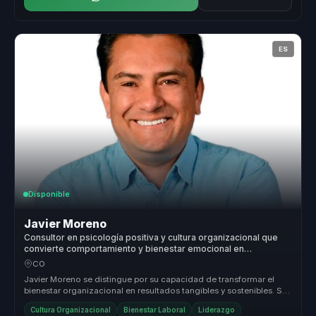
ES
Disponible
Javier Moreno
Consultor en psicología positiva y cultura organizacional que
convierte comportamiento y bienestar emocional en
productividad sostenible para líderes y equipos.
CO
Javier Moreno se distingue por su capacidad de transformar el
bienestar organizacional en resultados tangibles y sostenibles. Su
enfoque ...
Cultura Organizacional
Bienestar Laboral
Liderazgo