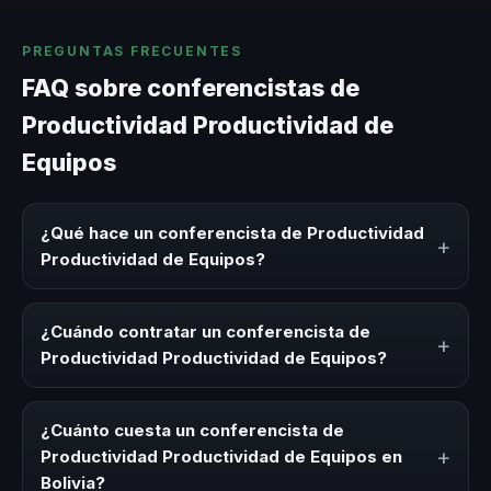
PREGUNTAS FRECUENTES
FAQ sobre conferencistas de
Productividad Productividad de
Equipos
¿Qué hace un conferencista de Productividad
+
Productividad de Equipos?
Un conferencista de Productividad Productividad de
Equipos es un experto que comparte conocimiento,
¿Cuándo contratar un conferencista de
+
estrategias y experiencias sobre este tema en eventos
Productividad Productividad de Equipos?
corporativos, convenciones y seminarios. Su objetivo es
generar reflexión, inspiración y herramientas aplicables
Es ideal contratar un conferencista de Productividad
para la audiencia.
Productividad de Equipos para kick-offs, convenciones
¿Cuánto cuesta un conferencista de
anuales, programas de desarrollo, eventos de integración
+
Productividad Productividad de Equipos en
o cuando tu organización necesita impulsar un cambio
Bolivia?