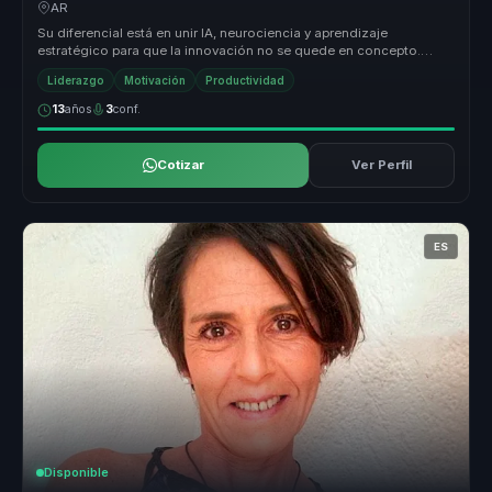
aprendizaje y productividad.
AR
Su diferencial está en unir IA, neurociencia y aprendizaje
estratégico para que la innovación no se quede en concepto.
Convierte tendenci...
Liderazgo
Motivación
Productividad
13
años
3
conf.
Cotizar
Ver Perfil
ES
Disponible