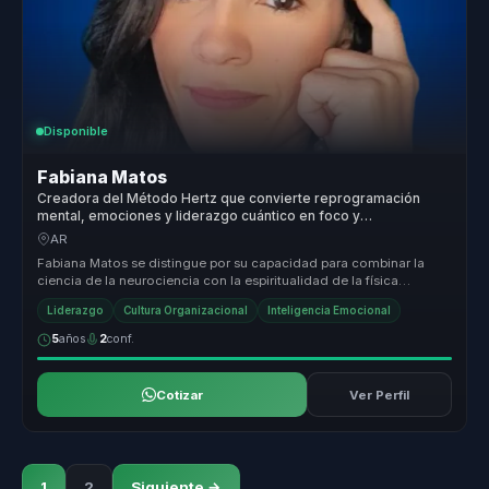
Disponible
Fabiana Matos
Creadora del Método Hertz que convierte reprogramación
mental, emociones y liderazgo cuántico en foco y
transformación para equipos.
AR
Fabiana Matos se distingue por su capacidad para combinar la
ciencia de la neurociencia con la espiritualidad de la física
cuántica, ofre...
Liderazgo
Cultura Organizacional
Inteligencia Emocional
5
años
2
conf.
Cotizar
Ver Perfil
1
2
Siguiente →