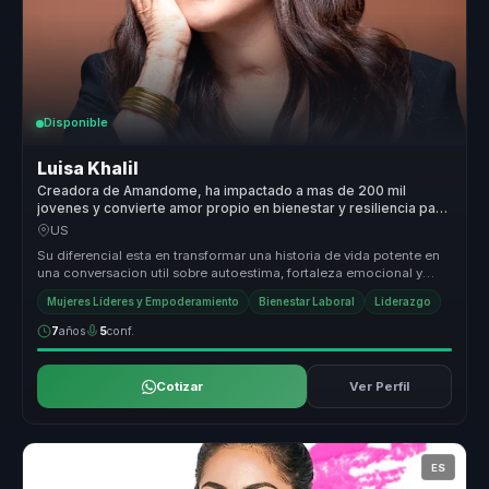
Disponible
Luisa Khalil
Creadora de Amandome, ha impactado a mas de 200 mil
jovenes y convierte amor propio en bienestar y resiliencia para
equipos.
US
Su diferencial esta en transformar una historia de vida potente en
una conversacion util sobre autoestima, fortaleza emocional y
accion. ...
Mujeres Líderes y Empoderamiento
Bienestar Laboral
Liderazgo
7
años
5
conf.
Cotizar
Ver Perfil
ES