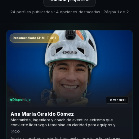
24 perfiles publicados · 4 opciones destacadas · Página 1 de 2
Recomendado CHM · TOP 1
Disponible
Ver Reel
Ana María Giraldo Gómez
Montanista, ingeniera y coach de aventura extrema que
convierte liderazgo femenino en claridad para equipos y
mujeres lideres.
CO
Ayuda a transformar miedo, fragmentación e incertidumbre en