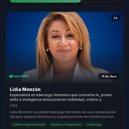
ES
Disponible
Ver Reel
Lidia Monzón
Especialista en liderazgo femenino que convierte IA, power
skills e inteligencia emocional en visibilidad, criterio y
crecimiento para mujeres líderes.
ES
Lidia Monzón convierte liderazgo femenino en una conversación
útil para equipos directivos y organizaciones en transformación.
Conecta IA...
Cultura Organizacional
Cambio y Adaptación
Liderazgo