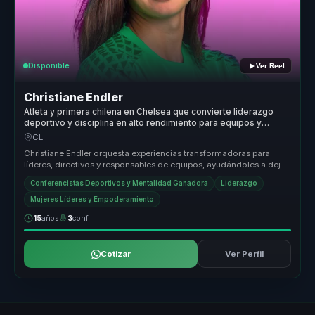
Disponible
Ver Reel
Christiane Endler
Atleta y primera chilena en Chelsea que convierte liderazgo
deportivo y disciplina en alto rendimiento para equipos y
empresas.
CL
Christiane Endler orquesta experiencias transformadoras para
líderes, directivos y responsables de equipos, ayudándoles a dejar
atrás la ...
Conferencistas Deportivos y Mentalidad Ganadora
Liderazgo
Mujeres Líderes y Empoderamiento
15
años
3
conf.
Cotizar
Ver Perfil