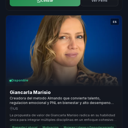
Cotizar
Ver Perfil
ES
Disponible
Giancarla Marisio
Creadora del metodo Almando que convierte talento,
regulacion emocional y PNL en bienestar y alto desempeno
para lideres.
US
La propuesta de valor de Giancarla Marisio radica en su habilidad
única para integrar múltiples disciplinas en un enfoque cohesivo
que pr...
Bienestar Laboral
Motivación
Mujeres Líderes y Empoderamiento