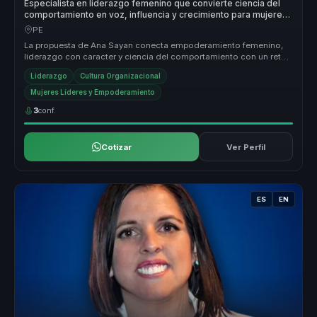
Especialista en liderazgo femenino que convierte ciencia del
comportamiento en voz, influencia y crecimiento para mujeres
líderes y equipos.
PE
La propuesta de Ana Sayan conecta empoderamiento femenino,
liderazgo con caracter y ciencia del comportamiento con un reto
concreto para ...
Liderazgo
Cultura Organizacional
Mujeres Líderes y Empoderamiento
3
conf.
Cotizar
Ver Perfil
ES
EN