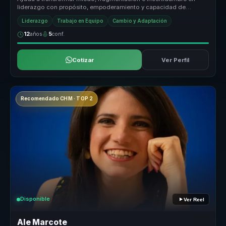
liderazgo con propósito, empoderamiento y capacidad de
avanzar paso a paso ha...
Liderazgo
Trabajo en Equipo
Cambio y Adaptación
12
años
5
conf.
Cotizar
Ver Perfil
Recomendado CHM · TOP 2
Disponible
Ver Reel
Ale Marcote