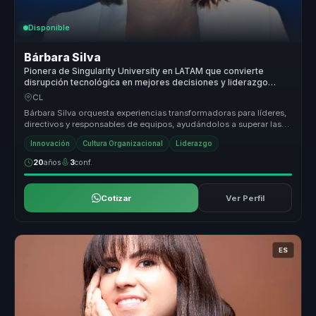
Disponible
Bárbara Silva
Pionera de Singularity University en LATAM que convierte
disrupción tecnológica en mejores decisiones y liderazgo
digital para empresas.
CL
Bárbara Silva orquesta experiencias transformadoras para líderes,
directivos y responsables de equipos, ayudándolos a superar las
barrera...
Innovación
Cultura Organizacional
Liderazgo
20
años
3
conf.
Cotizar
Ver Perfil
ES