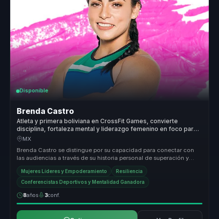
Disponible
Brenda Castro
Atleta y primera boliviana en CrossFit Games, convierte
disciplina, fortaleza mental y liderazgo femenino en foco para
equipos.
MX
Brenda Castro se distingue por su capacidad para conectar con
las audiencias a través de su historia personal de superación y
éxito en el...
Mujeres Líderes y Empoderamiento
Resiliencia
Conferencistas Deportivos y Mentalidad Ganadora
8
años
3
conf.