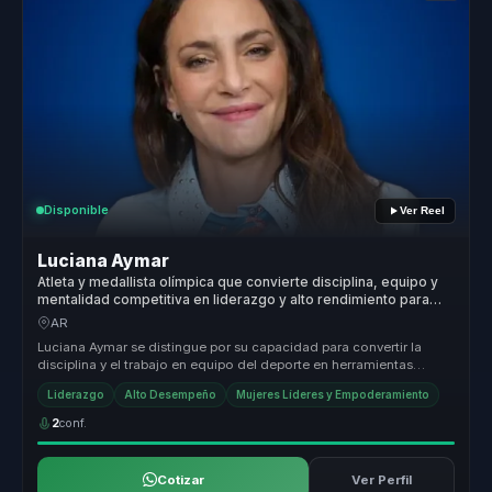
Disponible
Ver Reel
Luciana Aymar
Atleta y medallista olímpica que convierte disciplina, equipo y
mentalidad competitiva en liderazgo y alto rendimiento para
organizaciones.
AR
Luciana Aymar se distingue por su capacidad para convertir la
disciplina y el trabajo en equipo del deporte en herramientas
poderosas par...
Liderazgo
Alto Desempeño
Mujeres Líderes y Empoderamiento
2
conf.
Cotizar
Ver Perfil