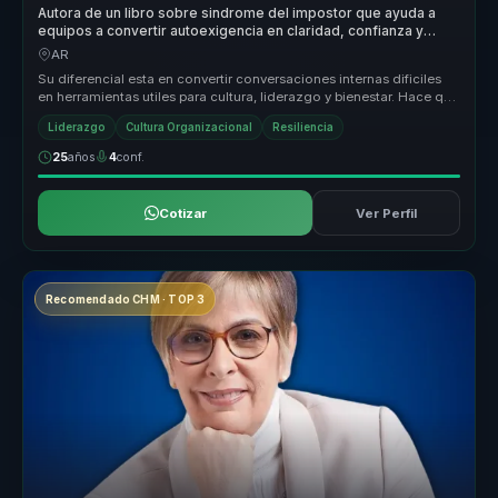
Autora de un libro sobre sindrome del impostor que ayuda a
equipos a convertir autoexigencia en claridad, confianza y
participacion.
AR
Su diferencial esta en convertir conversaciones internas dificiles
en herramientas utiles para cultura, liderazgo y bienestar. Hace que
t...
Liderazgo
Cultura Organizacional
Resiliencia
25
años
4
conf.
Cotizar
Ver Perfil
Recomendado CHM · TOP 3