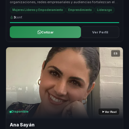
organizaciones, redes empresariales y audiencias fortalezcan el
liderazg...
Mujeres Líderes y Empoderamiento
Emprendimiento
Liderazgo
3
conf.
Cotizar
Ver Perfil
ES
Disponible
Ver Reel
Ana Sayán