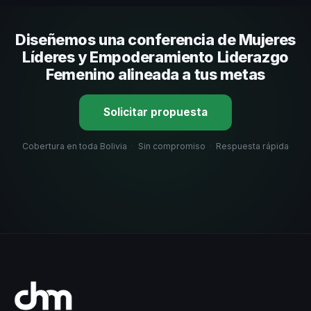
comunicación, casos de éxito con audiencias similares y
su capacidad de adaptar el contenido a tu contexto
Diseñemos una conferencia de Mujeres
organizacional. En CHM Bolivia te ayudamos con una
selección estratégica basada en estos criterios.
Líderes y Empoderamiento Liderazgo
Femenino alineada a tus metas
Solicitar propuesta
Cobertura en toda Bolivia
·
Sin compromiso
·
Respuesta rápida