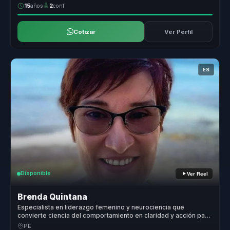
15
años
2
conf.
Cotizar
Ver Perfil
ES
Disponible
Ver Reel
Brenda Quintana
Especialista en liderazgo femenino y neurociencia que
convierte ciencia del comportamiento en claridad y acción para
mujeres líderes y equipos.
PE