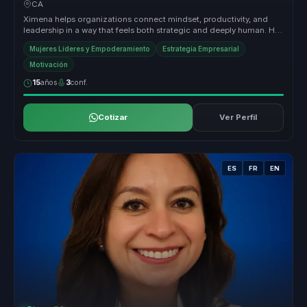
and sustainable performance.
CA
Ximena helps organizations connect mindset, productivity, and
leadership in a way that feels both strategic and deeply human. Her
session...
Mujeres Líderes y Empoderamiento
Estrategia Empresarial
Motivación
15
años
3
conf.
Cotizar
Ver Perfil
ES
FR
EN