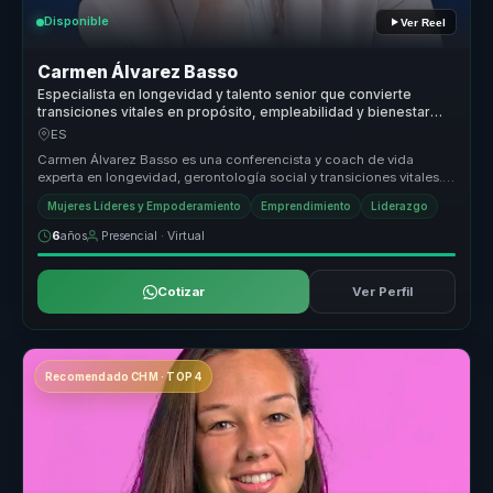
Disponible
Ver Reel
Carmen Álvarez Basso
Especialista en longevidad y talento senior que convierte
transiciones vitales en propósito, empleabilidad y bienestar
para profesionales y organizaciones.
ES
Carmen Álvarez Basso es una conferencista y coach de vida
experta en longevidad, gerontología social y transiciones vitales.
Ayuda a las ...
Mujeres Líderes y Empoderamiento
Emprendimiento
Liderazgo
6
años
Presencial · Virtual
Cotizar
Ver Perfil
Recomendado CHM · TOP 4