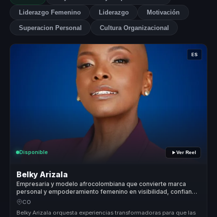
Liderazgo Femenino
Liderazgo
Motivación
Superacion Personal
Cultura Organizacional
ES
Disponible
Ver Reel
Belky Arizala
Empresaria y modelo afrocolombiana que convierte marca
personal y empoderamiento femenino en visibilidad, confianza
y acción para mujeres líderes.
CO
Belky Arizala orquesta experiencias transformadoras para que las