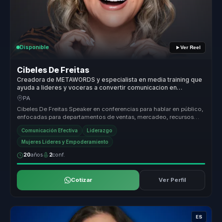
Disponible
Ver Reel
Cibeles De Freitas
Creadora de METAWORDS y especialista en media training que
ayuda a lideres y voceras a convertir comunicacion en
influencia, autoridad y visibilidad.
PA
Cibeles De Freitas Speaker en conferencias para hablar en público,
enfocadas para departamentos de ventas, mercadeo, recursos
humanos, at...
Comunicación Efectiva
Liderazgo
Mujeres Líderes y Empoderamiento
20
años
2
conf.
Cotizar
Ver Perfil
ES