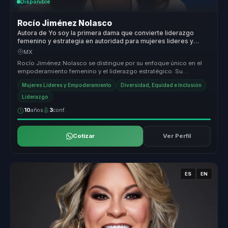
Disponible
Rocío Jiménez Nolasco
Autora de Yo soy la primera dama que convierte liderazgo
femenino y estrategia en autoridad para mujeres lideres y
organizaciones.
MX
Rocío Jiménez Nolasco se distingue por su enfoque único en el
empoderamiento femenino y el liderazgo estratégico. Su
capacidad para trans...
Mujeres Líderes y Empoderamiento
Diversidad, Equidad e Inclusión
Liderazgo
10
años
3
conf.
Cotizar
Ver Perfil
ES
EN