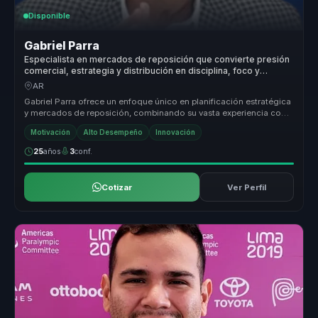
Disponible
Gabriel Parra
Especialista en mercados de reposición que convierte presión
comercial, estrategia y distribución en disciplina, foco y
ejecución para equipos de ventas.
AR
Gabriel Parra ofrece un enfoque único en planificación estratégica
y mercados de reposición, combinando su vasta experiencia con
un estil...
Motivación
Alto Desempeño
Innovación
25
años
3
conf.
Cotizar
Ver Perfil