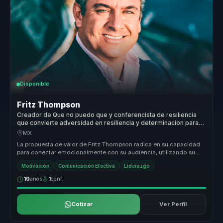
Disponible
Fritz Thompson
Creador de Que no puedo que y conferencista de resiliencia
que convierte adversidad en resiliencia y determinacion para
equipos y lideres.
MX
La propuesta de valor de Fritz Thompson radica en su capacidad
para conectar emocionalmente con su audiencia, utilizando su
propia histor...
Motivación
Comunicación Efectiva
Liderazgo
10
años
1
conf.
Cotizar
Ver Perfil