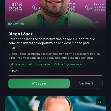
Disponible
Diego López
Creador de Inspiracion y Motivacion desde el Deporte que
convierte liderazgo deportivo en alto desempeno para
equipos.
MX
Diego López orquesta experiencias transformadoras para líderes,
directivos y responsables de equipos que desean dejar atrás
estructuras d...
Motivación
Alto Desempeño
Cultura Organizacional
1
conf.
Cotizar
Ver Perfil
ES