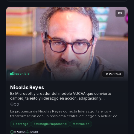
ES
Disponible
Ver Reel
Nicolás Reyes
Ex Microsoft y creador del modelo VUCAA que convierte
cambio, talento y liderazgo en acción, adaptación y
productividad para equipos.
CO
La propuesta de Nicolás Reyes conecta liderazgo, talento y
transformacion con un problema central del negocio actual: como
responder con ...
Liderazgo
Estrategia Empresarial
Motivación
27
años
3
conf.