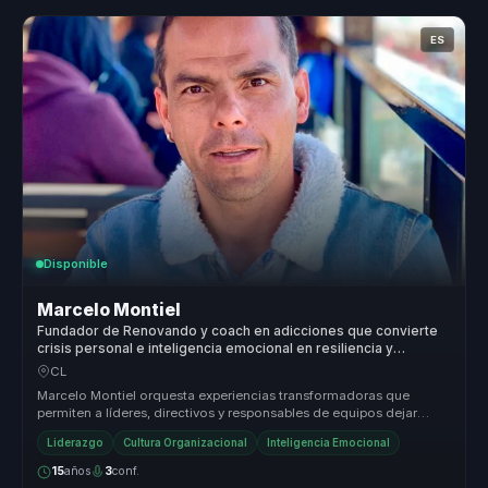
ES
Disponible
Marcelo Montiel
Fundador de Renovando y coach en adicciones que convierte
crisis personal e inteligencia emocional en resiliencia y
liderazgo humano para equipos.
CL
Marcelo Montiel orquesta experiencias transformadoras que
permiten a líderes, directivos y responsables de equipos dejar
atrás la desalin...
Liderazgo
Cultura Organizacional
Inteligencia Emocional
15
años
3
conf.