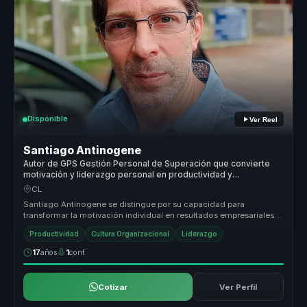
Disponible
Ver Reel
Santiago Antinogene
Autor de GPS Gestión Personal de Superación que convierte
motivación y liderazgo personal en productividad y
compromiso para equipos.
CL
Santiago Antinogene se distingue por su capacidad para
transformar la motivación individual en resultados empresariales
concretos. Su enf...
Productividad
Cultura Organizacional
Liderazgo
17
años
1
conf.
Cotizar
Ver Perfil