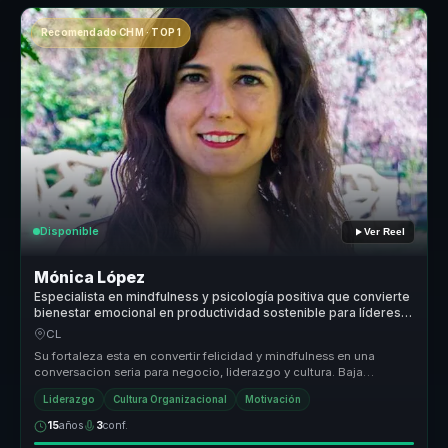
Recomendado CHM · TOP 1
Disponible
Ver Reel
Mónica López
Especialista en mindfulness y psicología positiva que convierte
bienestar emocional en productividad sostenible para líderes y
equipos.
CL
Su fortaleza esta en convertir felicidad y mindfulness en una
conversacion seria para negocio, liderazgo y cultura. Baja
bienestar a prac...
Liderazgo
Cultura Organizacional
Motivación
15
años
3
conf.