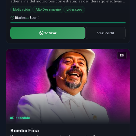
adrenalina del motocross con estrategias de liderazgo efectivas.
Su capacidad para...
Motivación
Alto Desempeño
Liderazgo
16
años
3
conf.
Cotizar
Ver Perfil
ES
Disponible
Bombo Fica