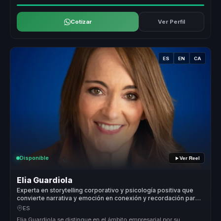
Cotizar
Ver Perfil
ES
EN
CA
Disponible
Ver Reel
Elia Guardiola
Experta en storytelling corporativo y psicología positiva que
convierte narrativa y emoción en conexión y recordación para
marcas y equipos.
ES
Elia Guardiola se distingue en el ámbito empresarial por su