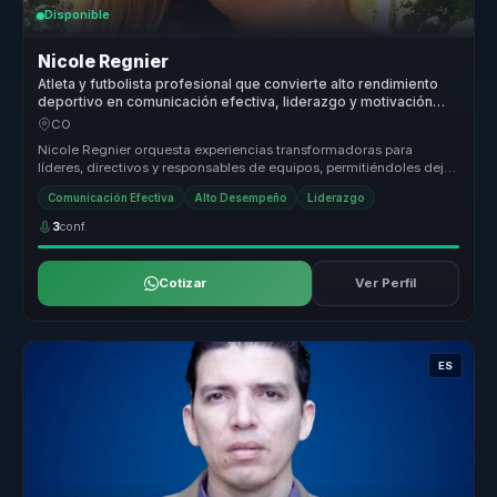
Disponible
Nicole Regnier
Atleta y futbolista profesional que convierte alto rendimiento
deportivo en comunicación efectiva, liderazgo y motivación
para líderes y equipos.
CO
Nicole Regnier orquesta experiencias transformadoras para
líderes, directivos y responsables de equipos, permitiéndoles dejar
atrás estru...
Comunicación Efectiva
Alto Desempeño
Liderazgo
3
conf.
Cotizar
Ver Perfil
ES