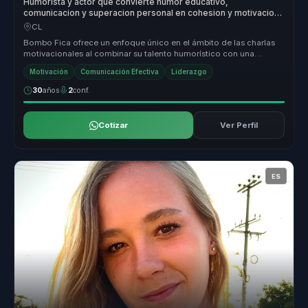
Humorista y actor que convierte humor educativo,
comunicacion y superacion personal en cohesion y motivacion
para lideres y equipos.
CL
Bombo Fica ofrece un enfoque único en el ámbito de las charlas
motivacionales al combinar su talento humorístico con una
profunda compren...
Motivación
Comunicación Efectiva
Liderazgo
30
años
2
conf.
Cotizar
Ver Perfil
ES