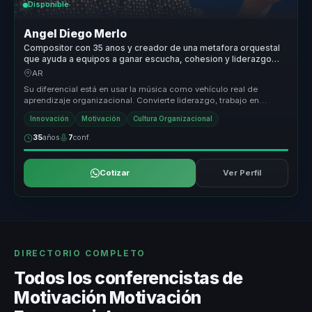
Disponible
Angel Diego Merlo
Compositor con 35 anos y creador de una metafora orquestal
que ayuda a equipos a ganar escucha, cohesion y liderazgo
colaborativo.
AR
Su diferencial está en usar la música como vehículo real de
aprendizaje organizacional. Convierte liderazgo, trabajo en
equipo y cultura ...
Innovación
Motivación
Cultura Organizacional
35
años
7
conf.
Cotizar
Ver Perfil
DIRECTORIO COMPLETO
Todos los conferencistas de
Motivación Motivación