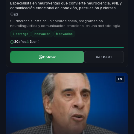
Especialista en neuroventas que convierte neurociencia, PNL y
comunicación emocional en conexión, persuasión y cierres
inteligentes para equipos comerciales.
ES
Su diferencial esta en unir neurociencia, programacion
neurolinguistica y comunicacion emocional en una metodologia
muy accionable. No ha...
Liderazgo
Innovación
Motivación
30
años
3
conf.
Cotizar
Ver Perfil
ES