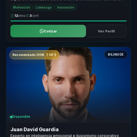
temas que mucha...
Motivación
Liderazgo
Innovación
12
años
3
conf.
Cotizar
Ver Perfil
BILINGÜE
Recomendado CHM · TOP 3
Disponible
Juan David Guardia
Experto en inteligencia emocional e ilusionismo corporativo