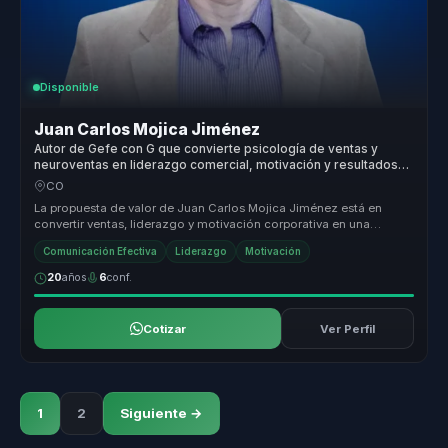
Disponible
Juan Carlos Mojica Jiménez
Autor de Gefe con G que convierte psicología de ventas y
neuroventas en liderazgo comercial, motivación y resultados
para equipos.
CO
La propuesta de valor de Juan Carlos Mojica Jiménez está en
convertir ventas, liderazgo y motivación corporativa en una
experiencia de ap...
Comunicación Efectiva
Liderazgo
Motivación
20
años
6
conf.
Cotizar
Ver Perfil
1
2
Siguiente →