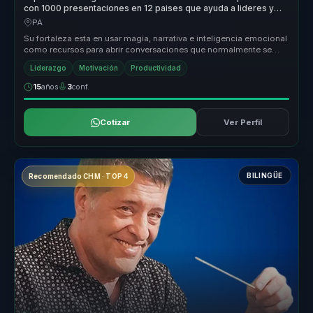
con 1000 presentaciones en 12 paises que ayuda a lideres y
equipos a generar recordacion y accion.
PA
Su fortaleza esta en usar magia, narrativa e inteligencia emocional
como recursos para abrir conversaciones que normalmente se
olvidan ra...
Liderazgo
Motivación
Productividad
15
años
3
conf.
Cotizar
Ver Perfil
BILINGÜE
Recomendado CHM · TOP 4