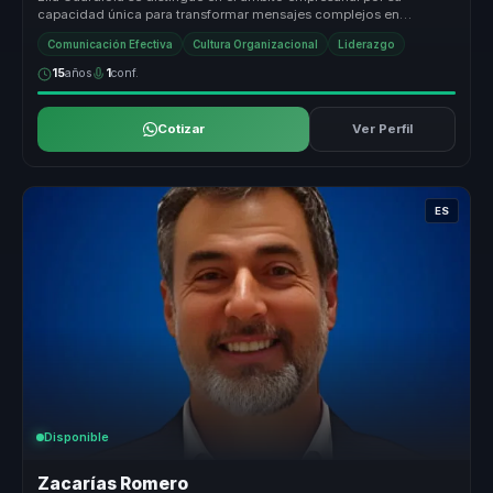
capacidad única para transformar mensajes complejos en
narrativas memorables ...
Comunicación Efectiva
Cultura Organizacional
Liderazgo
15
años
1
conf.
Cotizar
Ver Perfil
ES
Disponible
Zacarías Romero