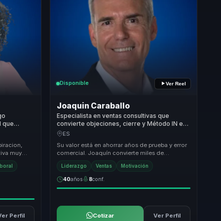
Disponible
Ver Reel
Joaquin Caraballo
go
Especialista en ventas consultivas que
l que
convierte objeciones, cierre y Método IN en
onsciente
ejecución comercial más sólida y rentable.
ES
piracion,
Su valor está en ahorrar años de prueba y error
tiva muy
comercial. Joaquín convierte miles de
eramiento en
entrevistas de venta, objeciones y aprendizaje
aboral
Liderazgo
Ventas
Motivación
real...
40
años
8
conf.
Ver Perfil
Cotizar
Ver Perfil