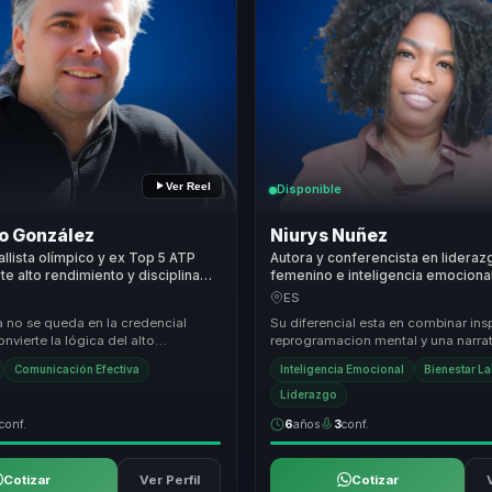
Ver Reel
Disponible
o González
Niurys Nuñez
allista olímpico y ex Top 5 ATP
Autora y conferencista en lideraz
te alto rendimiento y disciplina
femenino e inteligencia emociona
 en liderazgo para equipos.
convierte autoestima en acción c
ES
para mujeres líderes y equipos.
a no se queda en la credencial
Su diferencial esta en combinar ins
onvierte la lógica del alto
reprogramacion mental y una narra
 competitivo en una conversación
movilizadora para traducir empod
Comunicación Efectiva
Inteligencia Emocional
Bienestar L
cambi...
Liderazgo
conf.
6
años
3
conf.
Cotizar
Ver Perfil
Cotizar