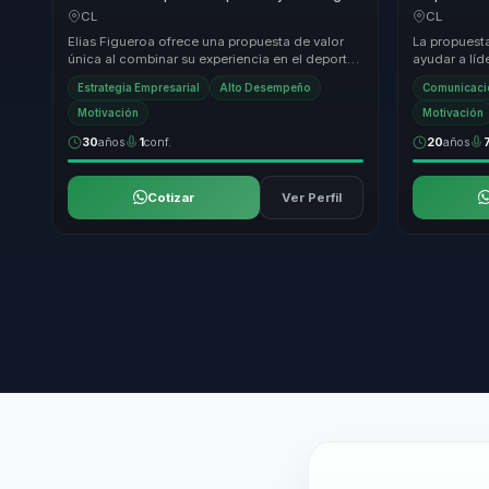
en foco y fortaleza mental para equipos.
en influenc
CL
CL
sólidos par
Elias Figueroa ofrece una propuesta de valor
La propuesta
única al combinar su experiencia en el deporte
ayudar a líd
de alto rendimiento con estrategias de lidera...
comunicació
Estrategia Empresarial
Alto Desempeño
Comunicació
mensaj...
Motivación
Motivación
30
años
1
conf.
20
años
Cotizar
Ver Perfil