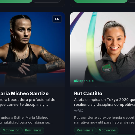
ES
Disponible
aría Micheo Santizo
Rut Castillo
imera boxeadora profesional de
Atleta olimpica en Tokyo 2020 qu
ue convierte disciplina y
resiliencia y disciplina competitiv
 en alto desempeno para mujeres
confianza y alto desempeno para
MX
 única a Esther María Micheo
Rut convierte su experiencia deport
su habilidad para combinar su
narrativa muy util para hablar de resi
 como atleta profesional con su
disciplina y fortaleza mental desde 
Motivación
Resiliencia
Resiliencia
Motivación
 ...