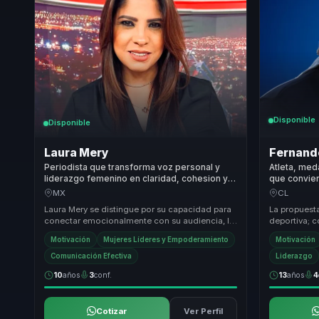
Disponible
Disponible
Laura Mery
Fernand
Periodista que transforma voz personal y
Atleta, med
liderazgo femenino en claridad, cohesion y
que convier
confianza para equipos corporativos.
competitiva
MX
CL
Laura Mery se distingue por su capacidad para
La propuest
conectar emocionalmente con su audiencia, lo
deportiva; c
que la convierte en una conferencista única
rendimiento
Motivación
Mujeres Líderes y Empoderamiento
Motivación
en...
útil para d...
Comunicación Efectiva
Liderazgo
10
años
3
conf.
13
años
4
Cotizar
Ver Perfil