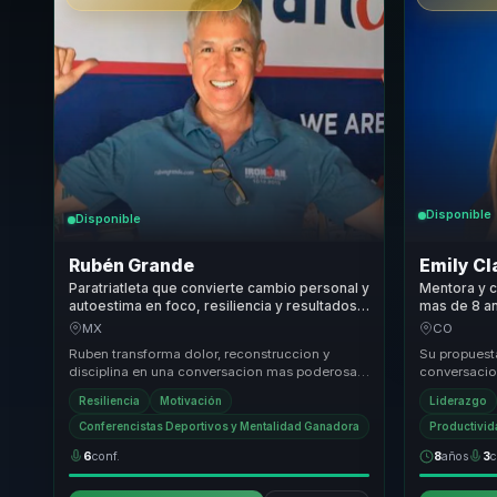
Disponible
Disponible
Rubén Grande
Emily Cl
Paratriatleta que convierte cambio personal y
Mentora y c
autoestima en foco, resiliencia y resultados
mas de 8 a
para lideres y equipos bajo presion.
personal y 
MX
CO
equipos.
Ruben transforma dolor, reconstruccion y
Su propuest
disciplina en una conversacion mas poderosa
conversacion
para equipos que necesitan fortaleza mental,
emocional, 
Resiliencia
Motivación
Liderazgo
resilie...
Lleva ...
Conferencistas Deportivos y Mentalidad Ganadora
Productivi
6
conf.
8
años
3
c