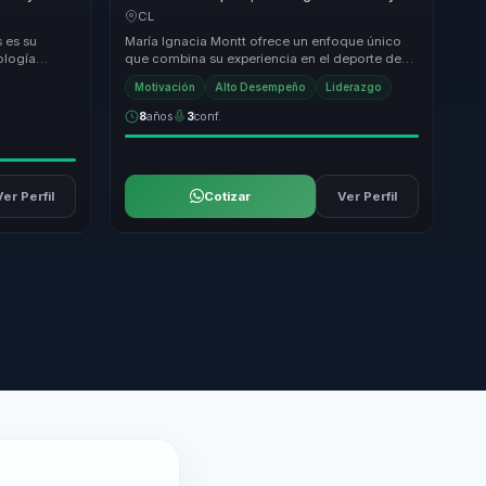
ara atletas
superacion personal en confianza para
CL
lideres y equipos.
 es su
María Ignacia Montt ofrece un enfoque único
ología
que combina su experiencia en el deporte de
 Su
alto rendimiento con principios de liderazgo
Motivación
Alto Desempeño
Liderazgo
orga...
8
años
3
conf.
Ver Perfil
Cotizar
Ver Perfil