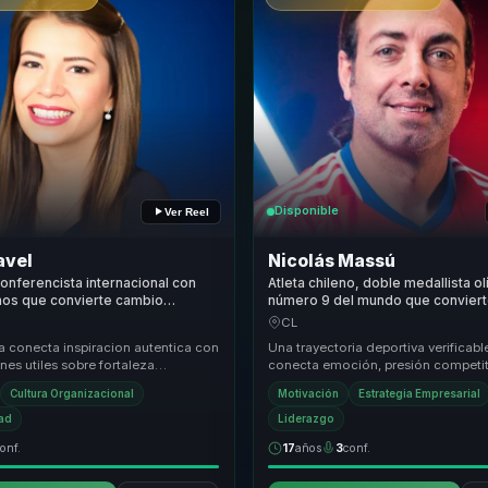
Disponible
Ver Reel
avel
Nicolás Massú
onferencista internacional con
Atleta chileno, doble medallista o
nos que convierte cambio
número 9 del mundo que convier
autoestima en energia para
resiliencia competitiva en fortale
CL
para líderes y equipos.
a conecta inspiracion autentica con
Una trayectoria deportiva verificab
es utiles sobre fortaleza
conecta emoción, presión competit
enfoque y capacidad de levantarse.
aprendizajes sobre preparación, pe
Cultura Organizacional
Motivación
Estrategia Empresarial
y liderazgo.
dad
Liderazgo
onf.
17
años
3
conf.