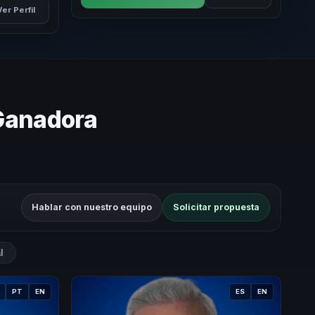
Ver Perfil
 Ganadora
Hablar con nuestro equipo
Solicitar propuesta
l
PT
EN
ES
EN