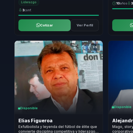
Liderazgo
10
años
3
conf.
Cotizar
Ver Perfil
ES
Disponible
Disponible
Elias Figueroa
Alejandr
Exfutbolista y leyenda del fútbol de élite que
Mago, story
convierte disciplina competitiva y liderazgo
corporativ