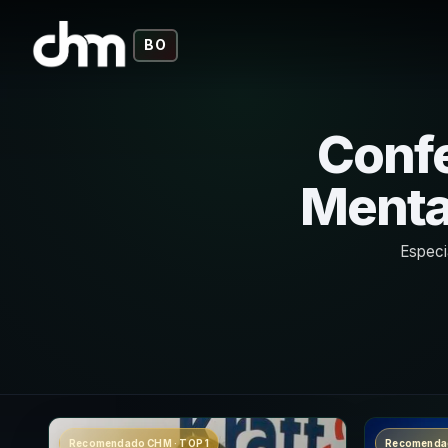
BO
Confe
Menta
Especi
Recomendado CHM · TOP 1
Recomendad