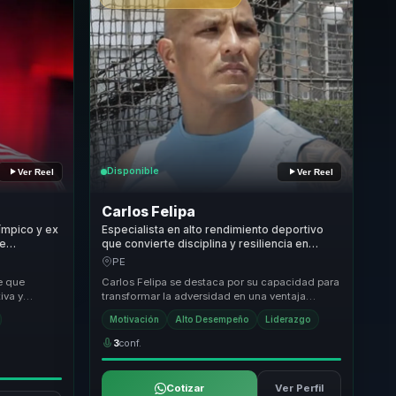
Disponible
Ver Reel
Ver Reel
Carlos Felipa
límpico y ex
Especialista en alto rendimiento deportivo
te
que convierte disciplina y resiliencia en
za mental
liderazgo práctico y fortaleza mental para
PE
equipos.
le que
Carlos Felipa se destaca por su capacidad para
iva y
transformar la adversidad en una ventaja
rseverancia
competitiva. Su enfoque único combina la
Motivación
Alto Desempeño
Liderazgo
discipli...
3
conf.
Cotizar
Ver Perfil