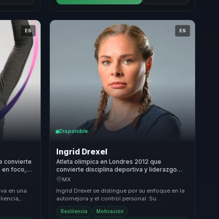
ES
ES
Disponible
Ingrid Drexel
e convierte
Atleta olimpica en Londres 2012 que
a en foco,
convierte disciplina deportiva y liderazgo
 equipos.
femenino en foco y confianza para lideres y
MX
equipos.
iva en una
Ingrid Drexel se distingue por su enfoque en la
liencia,
automejora y el control personal. Su
un ejemp...
experiencia como atleta olímpica le permite
Resiliencia
Motivación
ofrecer ...