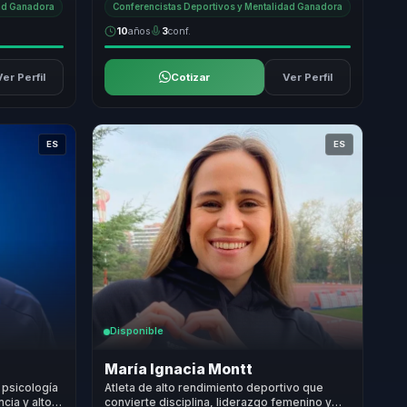
dad Ganadora
Conferencistas Deportivos y Mentalidad Ganadora
10
años
3
conf.
Ver Perfil
Cotizar
Ver Perfil
ES
ES
Disponible
María Ignacia Montt
 psicología
Atleta de alto rendimiento deportivo que
cia y alto
convierte disciplina, liderazgo femenino y