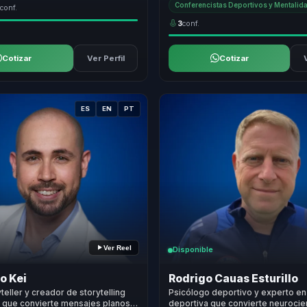
Conferencistas Deportivos y Mentali
3
conf.
3
conf.
Cotizar
Ver Perfil
Cotizar
ES
EN
PT
Ver Reel
Disponible
o Kei
Rodrigo Cauas Esturillo
teller y creador de storytelling
Psicólogo deportivo y experto en
o que convierte mensajes planos
deportiva que convierte neurocien