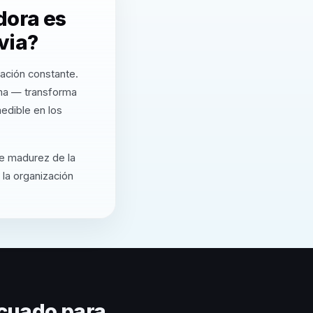
dora es
via?
zación constante.
rma — transforma
edible en los
de madurez de la
 la organización
cuado para