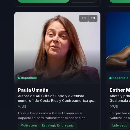
ES
EN
Disponible
Disponible
Paula Umaña
Esther M
Autora de 40 Gifts of Hope y extenista
Atleta y pr
numero 1 de Costa Rica y Centroamerica que
Guatemala q
convierte adversidad en resiliencia y accion
resiliencia
US
US
para equipos.
y equipos.
Lo que hace única a Paula Umaña es su
Lo que hace
capacidad para transformar experiencias
Santizo es 
personales en lecciones universales de
experiencia
Motivación
Estrategia Empresarial
Liderazgo
resiliencia y espera...
conocimiento