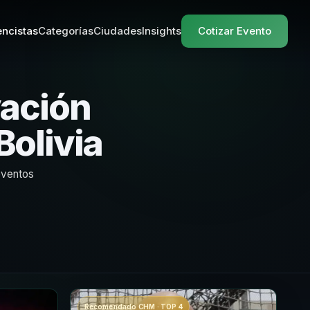
ncistas
Categorías
Ciudades
Insights
Cotizar Evento
vación
olivia
eventos
Recomendado CHM · TOP 4