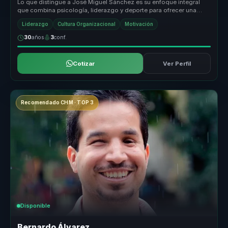
Lo que distingue a José Miguel Sánchez es su enfoque integral
que combina psicología, liderazgo y deporte para ofrecer una
experiencia tr...
Liderazgo
Cultura Organizacional
Motivación
30
años
3
conf.
Cotizar
Ver Perfil
Recomendado CHM · TOP 3
Disponible
Bernardo Álvarez