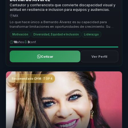
Cantautor y conferencista que convierte discapacidad visual y
actitud en resiliencia e inclusion para equipos y audiencias.
MX
Lo que hace único a Bernardo Álvarez es su capacidad para
transformar limitaciones en oportunidades de crecimiento. Su
enfoque en la acep...
Motivación
Diversidad, Equidad e Inclusión
Liderazgo
18
años
3
conf.
Cotizar
Ver Perfil
Recomendado CHM · TOP 4