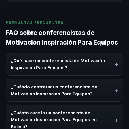
PREGUNTAS FRECUENTES
FAQ sobre conferencistas de
Motivación Inspiración Para Equipos
¿Qué hace un conferencista de Motivación
+
Inspiración Para Equipos?
Un conferencista de Motivación Inspiración Para Equipos
es un experto que comparte conocimiento, estrategias y
¿Cuándo contratar un conferencista de
+
experiencias sobre este tema en eventos corporativos,
Motivación Inspiración Para Equipos?
convenciones y seminarios. Su objetivo es generar
reflexión, inspiración y herramientas aplicables para la
Es ideal contratar un conferencista de Motivación
audiencia.
Inspiración Para Equipos para kick-offs, convenciones
¿Cuánto cuesta un conferencista de
anuales, programas de desarrollo, eventos de integración
+
Motivación Inspiración Para Equipos en
o cuando tu organización necesita impulsar un cambio
Bolivia?