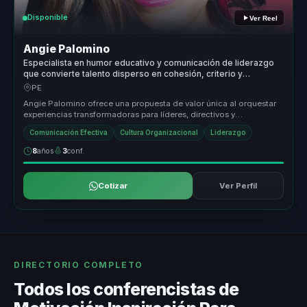
Disponible
Ver Reel
Angie Palomino
Especialista en humor educativo y comunicación de liderazgo
que convierte talento disperso en cohesión, criterio y
motivación para equipos.
PE
Angie Palomino ofrece una propuesta de valor única al orquestar
experiencias transformadoras para líderes, directivos y
responsables de e...
Comunicación Efectiva
Cultura Organizacional
Liderazgo
8
años
3
conf.
Cotizar
Ver Perfil
DIRECTORIO COMPLETO
Todos los conferencistas de