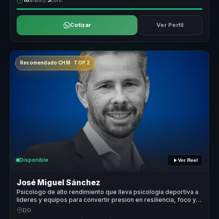
10
años
3
conf.
Cotizar
Ver Perfil
Recomendado CHM · TOP 2
Disponible
Ver Reel
José Miguel Sánchez
Psicologo de alto rendimiento que lleva psicologia deportiva a
lideres y equipos para convertir presion en resiliencia, foco y
alto desempeno.
DO