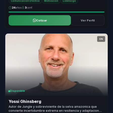
Comunicación Efectiva
Motivación
Liderazgo
24
años
3
conf.
Cotizar
Ver Perfil
EN
Disponible
Yossi Ghinsberg
Autor de Jungle y sobreviviente de la selva amazonica que
convierte incertidumbre extrema en resiliencia y adaptacion