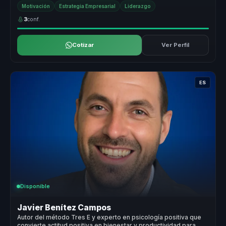
conecta con ...
Motivación
Estrategia Empresarial
Liderazgo
3
conf.
Cotizar
Ver Perfil
ES
Disponible
Javier Benítez Campos
Autor del método Tres E y experto en psicología positiva que
convierte actitud positiva en bienestar y productividad para