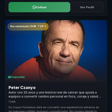
Cotizar
Ver Perfil
Recomendado CHM · TOP 2
Disponible
Peter Czanyo
Autor con 20 anos y una historia real de cancer que ayuda a
equipos a convertir cambio personal en foco, coraje y salud
mental.
AR
Su mayor fortaleza está en convertir una experiencia extrema en
un mensaje creíble, humano y movilizador. No inspira desde la