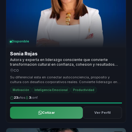
Disponible
Sonia Rojas
Autora y experta en liderazgo consciente que convierte
transformacion cultural en confianza, cohesion y resultados
para equipos.
CO
Su diferencial esta en conectar autoconciencia, proposito y
cultura con desafios corporativos reales. Convierte liderazgo en
una practica...
Motivación
Inteligencia Emocional
Productividad
23
años
3
conf.
Cotizar
Ver Perfil