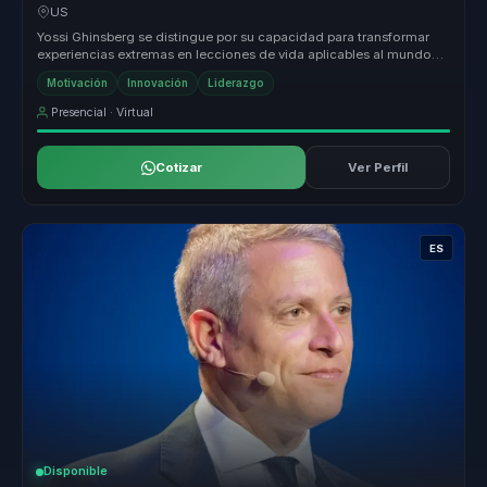
para equipos.
US
Yossi Ghinsberg se distingue por su capacidad para transformar
experiencias extremas en lecciones de vida aplicables al mundo
corporativo...
Motivación
Innovación
Liderazgo
Presencial · Virtual
Cotizar
Ver Perfil
ES
Disponible