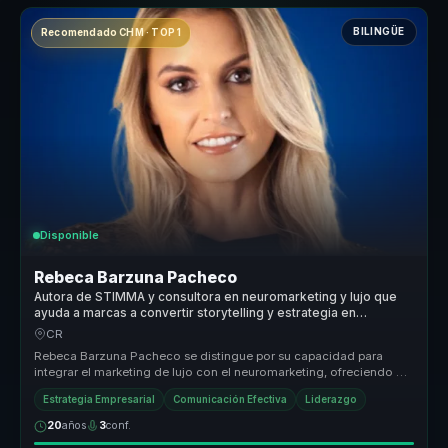
BILINGÜE
Recomendado CHM · TOP 1
Disponible
Rebeca Barzuna Pacheco
Autora de STIMMA y consultora en neuromarketing y lujo que
ayuda a marcas a convertir storytelling y estrategia en
posicionamiento y ventaja competitiva.
CR
Rebeca Barzuna Pacheco se distingue por su capacidad para
integrar el marketing de lujo con el neuromarketing, ofreciendo un
enfoque únic...
Estrategia Empresarial
Comunicación Efectiva
Liderazgo
20
años
3
conf.