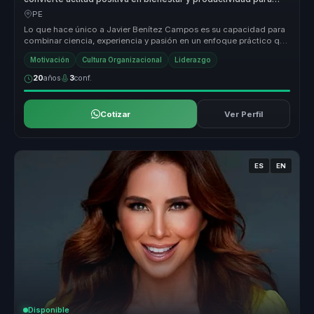
equipos.
PE
Lo que hace único a Javier Benítez Campos es su capacidad para
combinar ciencia, experiencia y pasión en un enfoque práctico que
transfor...
Motivación
Cultura Organizacional
Liderazgo
20
años
3
conf.
Cotizar
Ver Perfil
ES
EN
Disponible