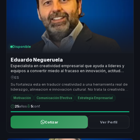
Disponible
Eduardo Negueruela
Especialista en creatividad empresarial que ayuda a líderes y
equipos a convertir miedo al fracaso en innovación, actitud
positiva y ejecución.
ES
Su fortaleza esta en traducir creatividad a una herramienta real de
liderazgo, alineacion e innovacion cultural. No trata la creatividad
...
Motivación
Comunicación Efectiva
Estrategia Empresarial
25
años
5
conf.
Cotizar
Ver Perfil