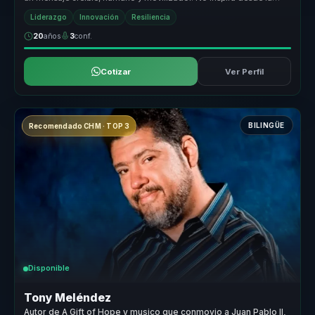
teoría, sin...
Liderazgo
Innovación
Resiliencia
20
años
3
conf.
Cotizar
Ver Perfil
BILINGÜE
Recomendado CHM · TOP 3
Disponible
Tony Meléndez
Autor de A Gift of Hope y musico que conmovio a Juan Pablo II,