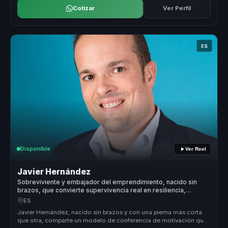
Cotizar
Ver Perfil
ES
Disponible
Ver Reel
Javier Hernández
Sobreviviente y embajador del emprendimiento, nacido sin
brazos, que convierte supervivencia real en resiliencia,
autoliderazgo y acción para equipos.
ES
Javier Hernández, nacido sin brazos y con una pierna más corta
que otra, comparte un modelo de conferencia de motivación que