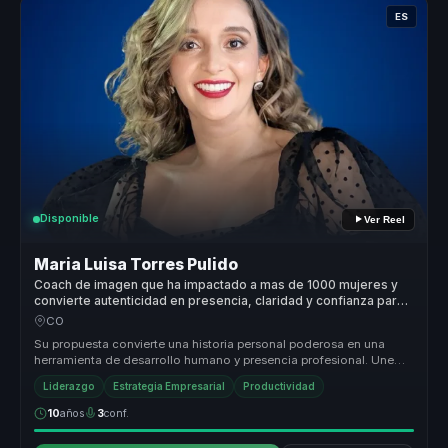
ES
Disponible
Ver Reel
Maria Luisa Torres Pulido
Coach de imagen que ha impactado a mas de 1000 mujeres y
convierte autenticidad en presencia, claridad y confianza para
lideres.
CO
Su propuesta convierte una historia personal poderosa en una
herramienta de desarrollo humano y presencia profesional. Une
autenticidad, ...
Liderazgo
Estrategia Empresarial
Productividad
10
años
3
conf.