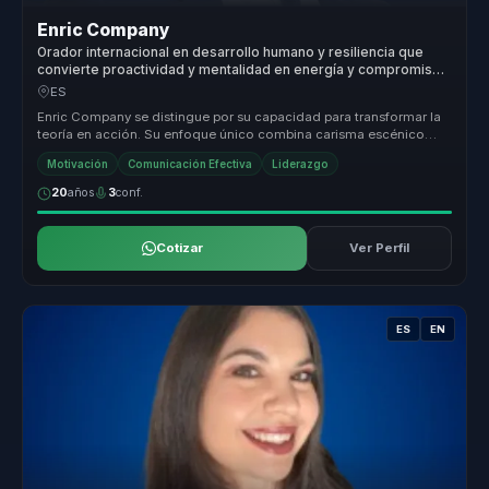
Enric Company
Orador internacional en desarrollo humano y resiliencia que
convierte proactividad y mentalidad en energía y compromiso
para equipos.
ES
Enric Company se distingue por su capacidad para transformar la
teoría en acción. Su enfoque único combina carisma escénico
con conocimie...
Motivación
Comunicación Efectiva
Liderazgo
20
años
3
conf.
Cotizar
Ver Perfil
ES
EN