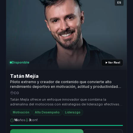
ES
Disponible
Ver Reel
Tatán Mejía
Piloto extremo y creador de contenido que convierte alto
rendimiento deportivo en motivación, actitud y productividad
para líderes y equipos.
CO
Tatán Mejía ofrece un enfoque innovador que combina la
adrenalina del motocross con estrategias de liderazgo efectivas.
Su capacidad para...
Motivación
Alto Desempeño
Liderazgo
16
años
3
conf.