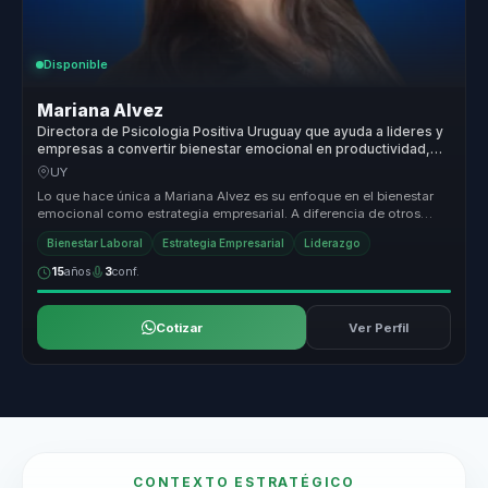
Disponible
Mariana Alvez
Directora de Psicologia Positiva Uruguay que ayuda a lideres y
empresas a convertir bienestar emocional en productividad,
resiliencia y culturas saludables.
UY
Lo que hace única a Mariana Alvez es su enfoque en el bienestar
emocional como estrategia empresarial. A diferencia de otros
conferencist...
Bienestar Laboral
Estrategia Empresarial
Liderazgo
15
años
3
conf.
Cotizar
Ver Perfil
CONTEXTO ESTRATÉGICO