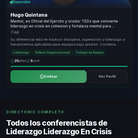
Disponible
Hugo Quintana
Mentor, ex Oficial del Ejercito y orador TEDx que convierte
liderazgo en crisis en cohesion y fortaleza mental para
equipos.
AR
Su diferencial está en traducir disciplina, superación y liderazgo a
herramientas aplicables para equipos bajo presión. Combina
autoridad...
Liderazgo
Cultura Organizacional
Trabajo en Equipo
25
años
3
conf.
Cotizar
Ver Perfil
DIRECTORIO COMPLETO
Todos los conferencistas de
Liderazgo Liderazgo En Crisis