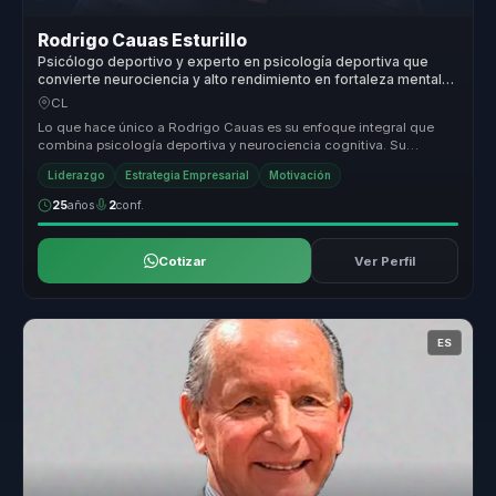
Rodrigo Cauas Esturillo
Psicólogo deportivo y experto en psicología deportiva que
convierte neurociencia y alto rendimiento en fortaleza mental
para atletas y equipos.
CL
Lo que hace único a Rodrigo Cauas es su enfoque integral que
combina psicología deportiva y neurociencia cognitiva. Su
metodología innova...
Liderazgo
Estrategia Empresarial
Motivación
25
años
2
conf.
Cotizar
Ver Perfil
ES