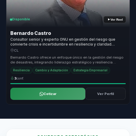
Disponible
Ver Reel
Bernardo Castro
Consultor senior y experto ONU en gestión del riesgo que
convierte crisis e incertidumbre en resiliencia y claridad
estratégica para líderes.
CL
Bernardo Castro ofrece un enfoque único en la gestión del riesgo
de desastres, integrando liderazgo estratégico y resiliencia
organizacio...
Resiliencia
Cambio y Adaptación
Estrategia Empresarial
3
conf.
Cotizar
Ver Perfil