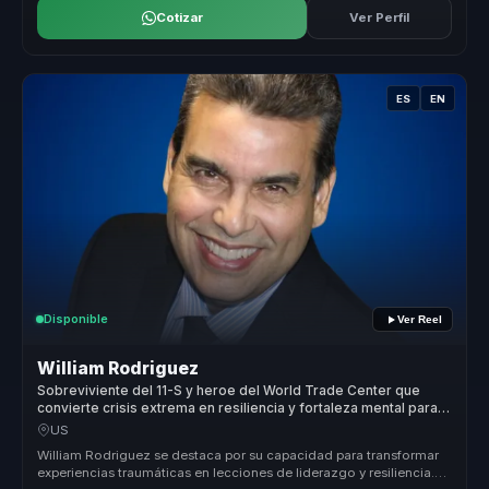
Cotizar
Ver Perfil
ES
EN
Disponible
Ver Reel
William Rodriguez
Sobreviviente del 11-S y heroe del World Trade Center que
convierte crisis extrema en resiliencia y fortaleza mental para
equipos.
US
William Rodriguez se destaca por su capacidad para transformar
experiencias traumáticas en lecciones de liderazgo y resiliencia.