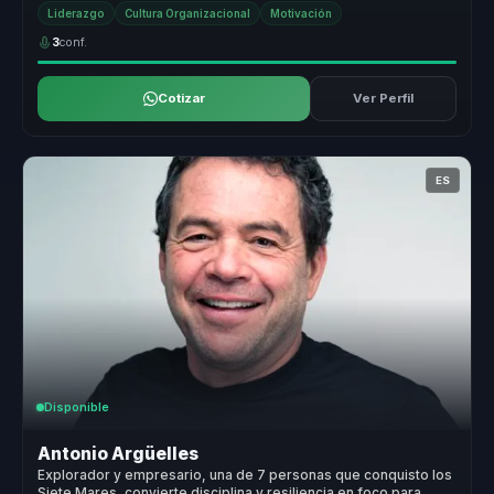
Su enfoq...
Liderazgo
Cultura Organizacional
Motivación
3
conf.
Cotizar
Ver Perfil
ES
Disponible
Antonio Argüelles
Explorador y empresario, una de 7 personas que conquisto los
Siete Mares, convierte disciplina y resiliencia en foco para