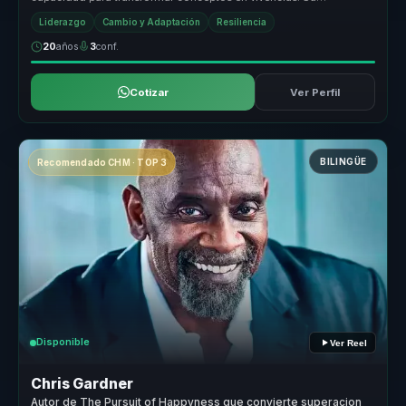
metodología comb...
Liderazgo
Cambio y Adaptación
Resiliencia
20
años
3
conf.
Cotizar
Ver Perfil
BILINGÜE
Recomendado CHM · TOP 3
Disponible
Ver Reel
Chris Gardner
Autor de The Pursuit of Happyness que convierte superacion