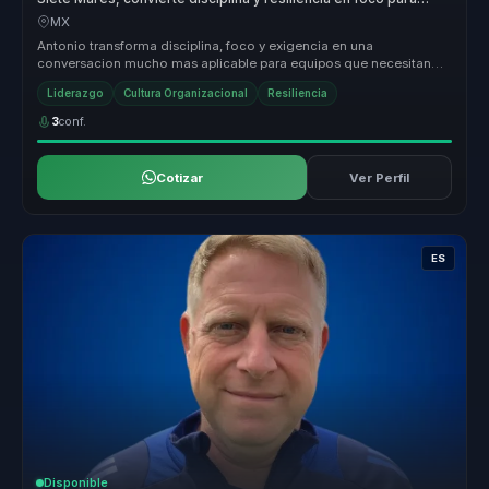
lideres.
MX
Antonio transforma disciplina, foco y exigencia en una
conversacion mucho mas aplicable para equipos que necesitan
sostener desempeno en ...
Liderazgo
Cultura Organizacional
Resiliencia
3
conf.
Cotizar
Ver Perfil
ES
Disponible