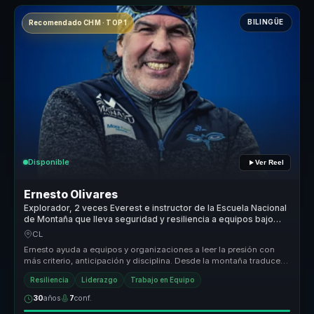
BILINGÜE
Recomendado CHM · TOP 1
Disponible
Ver Reel
Ernesto Olivares
Explorador, 2 veces Everest e instructor de la Escuela Nacional
de Montaña que lleva seguridad y resiliencia a equipos bajo
presión.
CL
Ernesto ayuda a equipos y organizaciones a leer la presión con
más criterio, anticipación y disciplina. Desde la montaña traduce
segurida...
Resiliencia
Liderazgo
Trabajo en Equipo
30
años
7
conf.