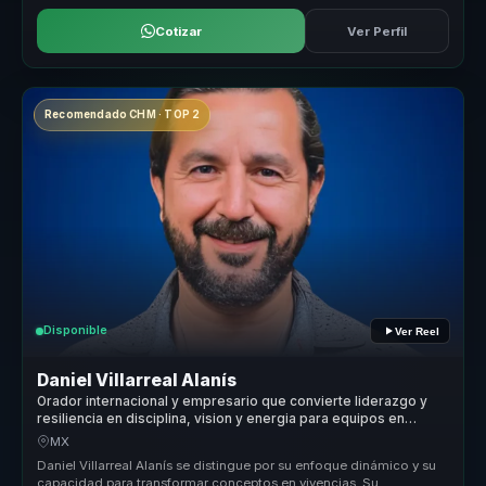
Cotizar
Ver Perfil
Recomendado CHM · TOP 2
Disponible
Ver Reel
Daniel Villarreal Alanís
Orador internacional y empresario que convierte liderazgo y
resiliencia en disciplina, vision y energia para equipos en
cambio.
MX
Daniel Villarreal Alanís se distingue por su enfoque dinámico y su
capacidad para transformar conceptos en vivencias. Su