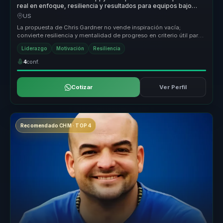
real en enfoque, resiliencia y resultados para equipos bajo
presion.
US
La propuesta de Chris Gardner no vende inspiración vacía;
convierte resiliencia y mentalidad de progreso en criterio útil para
momentos d...
Liderazgo
Motivación
Resiliencia
4
conf.
Cotizar
Ver Perfil
Recomendado CHM · TOP 4