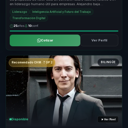
en liderazgo humano útil para empresas. Alejandro baja
tendencias y ...
Liderazgo
Inteligencia Artificial y Futuro del Trabajo
Transformación Digital
25
años
10
conf.
Cotizar
Ver Perfil
BILINGÜE
Recomendado CHM · TOP 2
Disponible
Ver Reel