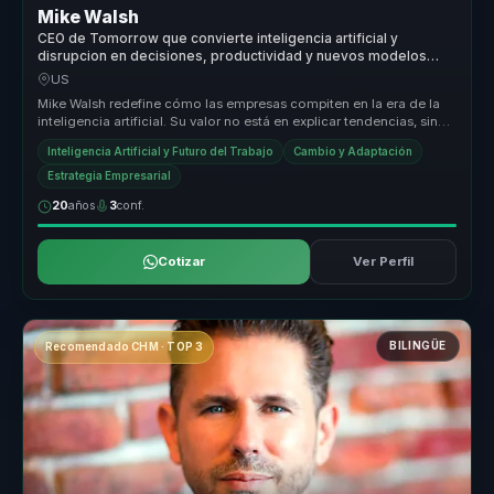
Mike Walsh
CEO de Tomorrow que convierte inteligencia artificial y
disrupcion en decisiones, productividad y nuevos modelos
operativos para lideres y empresas.
US
Mike Walsh redefine cómo las empresas compiten en la era de la
inteligencia artificial. Su valor no está en explicar tendencias, sino
en ...
Inteligencia Artificial y Futuro del Trabajo
Cambio y Adaptación
Estrategia Empresarial
20
años
3
conf.
Cotizar
Ver Perfil
BILINGÜE
Recomendado CHM · TOP 3