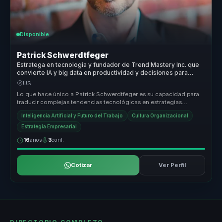
Disponible
Patrick Schwerdtfeger
Estratega en tecnologia y fundador de Trend Mastery Inc. que
convierte IA y big data en productividad y decisiones para
empresas.
US
Lo que hace único a Patrick Schwerdtfeger es su capacidad para
traducir complejas tendencias tecnológicas en estrategias
prácticas que la...
Inteligencia Artificial y Futuro del Trabajo
Cultura Organizacional
Estrategia Empresarial
16
años
3
conf.
Cotizar
Ver Perfil