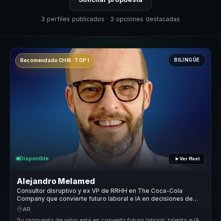
3 perfiles publicados · 3 opciones destacadas
BILINGÜE
Recomendado CHM · TOP 1
Disponible
Ver Reel
Alejandro Melamed
Consultor disruptivo y ex VP de RRHH en The Coca-Cola
Company que convierte futuro laboral e IA en decisiones de
negocio.
AR
Su propuesta de valor está en convertir futuro laboral, talento e IA