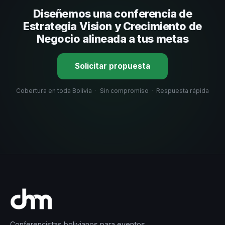
su capacidad de adaptar el contenido a tu contexto
Diseñemos una conferencia de
organizacional. En CHM Bolivia te ayudamos con una
selección estratégica basada en estos criterios.
Estrategia Vision y Crecimiento de
Negocio alineada a tus metas
Solicitar propuesta
Cobertura en toda Bolivia
·
Sin compromiso
·
Respuesta rápida
Conferencistas bolivianos para eventos