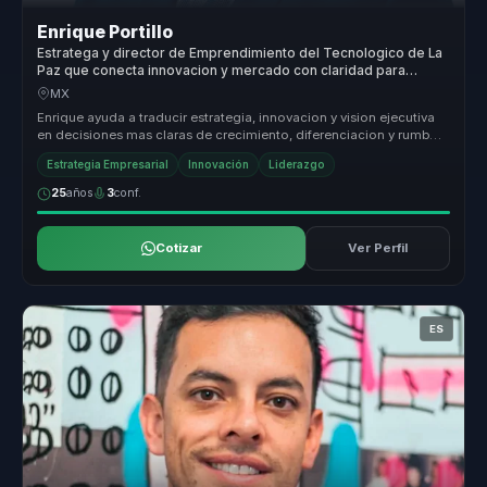
Enrique Portillo
Estratega y director de Emprendimiento del Tecnologico de La
Paz que conecta innovacion y mercado con claridad para
lideres.
MX
Enrique ayuda a traducir estrategia, innovacion y vision ejecutiva
en decisiones mas claras de crecimiento, diferenciacion y rumbo,
para ...
Estrategia Empresarial
Innovación
Liderazgo
25
años
3
conf.
Cotizar
Ver Perfil
ES