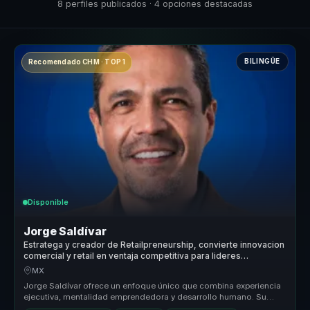
8 perfiles publicados · 4 opciones destacadas
BILINGÜE
Recomendado CHM · TOP 1
Disponible
Jorge Saldívar
Estratega y creador de Retailpreneurship, convierte innovacion
comercial y retail en ventaja competitiva para lideres
empresariales.
MX
Jorge Saldívar ofrece un enfoque único que combina experiencia
ejecutiva, mentalidad emprendedora y desarrollo humano. Su
metodología Ret...