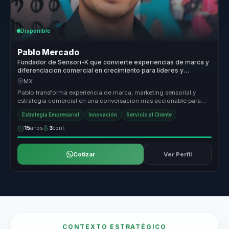
Disponible
Pablo Mercado
Fundador de Sensori-K que convierte experiencias de marca y
diferenciacion comercial en crecimiento para lideres y
empresas.
MX
Pablo transforma experiencia de marca, marketing sensorial y
estrategia comercial en una conversacion mas accionable para
empresas que qu...
Estrategia Empresarial
Innovación
Servicio al Cliente
15
años
3
conf.
Cotizar
Ver Perfil
CONTEXTO ESTRATÉGICO