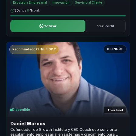
Estrategia Empresarial
Innovación
Servicio al Cliente
30
años
3
conf.
Cotizar
Ver Perfil
BILINGÜE
Recomendado CHM · TOP 2
Disponible
Ver Reel
Daniel Marcos
Cofundador de Growth Institute y CEO Coach que convierte
escalamiento empresarial en sistemas y crecimiento para