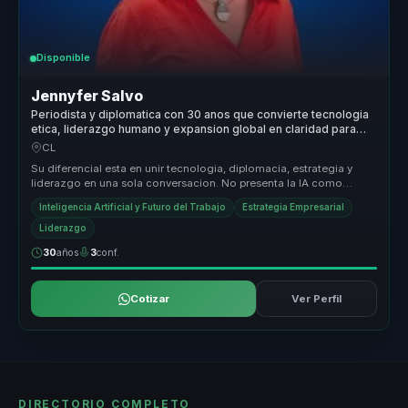
Disponible
Jennyfer Salvo
Periodista y diplomatica con 30 anos que convierte tecnologia
etica, liderazgo humano y expansion global en claridad para
empresas.
CL
Su diferencial esta en unir tecnologia, diplomacia, estrategia y
liderazgo en una sola conversacion. No presenta la IA como
promesa abstr...
Inteligencia Artificial y Futuro del Trabajo
Estrategia Empresarial
Liderazgo
30
años
3
conf.
Cotizar
Ver Perfil
DIRECTORIO COMPLETO