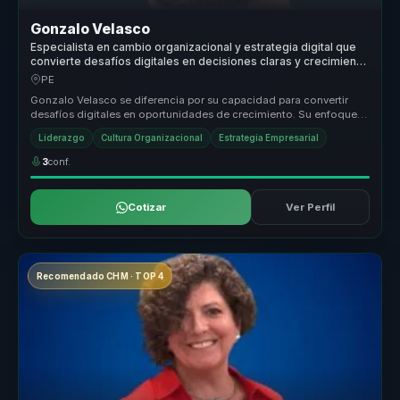
Gonzalo Velasco
Especialista en cambio organizacional y estrategia digital que
convierte desafíos digitales en decisiones claras y crecimiento
sostenible para empresas.
PE
Gonzalo Velasco se diferencia por su capacidad para convertir
desafíos digitales en oportunidades de crecimiento. Su enfoque
se basa en l...
Liderazgo
Cultura Organizacional
Estrategia Empresarial
3
conf.
Cotizar
Ver Perfil
Recomendado CHM · TOP 4