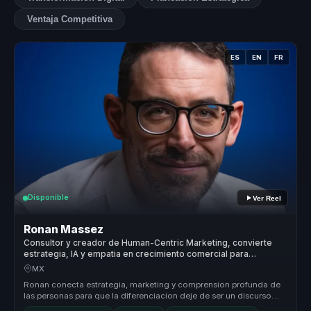
Ventaja Competitiva
ES
EN
FR
Disponible
Ver Reel
Ronan Massez
Consultor y creador de Human-Centric Marketing, convierte
estrategia, IA y empatia en crecimiento comercial para
empresas.
MX
Ronan conecta estrategia, marketing y comprension profunda de
las personas para que la diferenciacion deje de ser un discurso
generico y ...