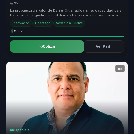
crecimiento y ventaja competitiva.
PY
La propuesta de valor de Daniel Ortiz radica en su capacidad para
transformar la gestión inmobiliaria a través de la innovación y la
impl...
Innovación
Liderazgo
Servicio al Cliente
3
conf.
Cotizar
Ver Perfil
ES
Disponible