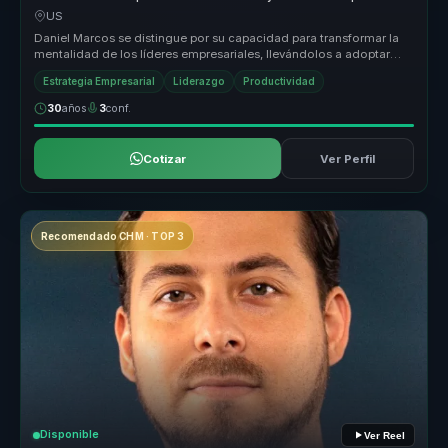
lideres y empresas.
US
Daniel Marcos se distingue por su capacidad para transformar la
mentalidad de los líderes empresariales, llevándolos a adoptar
una visión...
Estrategia Empresarial
Liderazgo
Productividad
30
años
3
conf.
Cotizar
Ver Perfil
Recomendado CHM · TOP 3
Disponible
Ver Reel