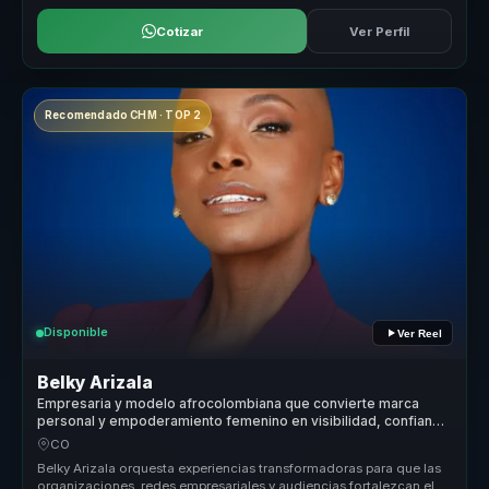
Cotizar
Ver Perfil
Recomendado CHM · TOP 2
Disponible
Ver Reel
Belky Arizala
Empresaria y modelo afrocolombiana que convierte marca
personal y empoderamiento femenino en visibilidad, confianza
y acción para mujeres líderes.
CO
Belky Arizala orquesta experiencias transformadoras para que las
organizaciones, redes empresariales y audiencias fortalezcan el