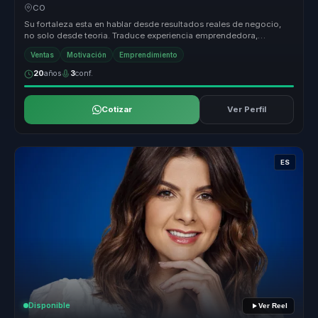
equipos.
CO
Su fortaleza esta en hablar desde resultados reales de negocio,
no solo desde teoria. Traduce experiencia emprendedora,
marketing y tecno...
Ventas
Motivación
Emprendimiento
20
años
3
conf.
Cotizar
Ver Perfil
ES
Disponible
Ver Reel