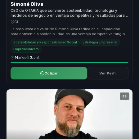
Simoné Oliva
CEO de OTARIA que convierte sostenibilidad, tecnologia y
modelos de negocio en ventaja competitiva y resultados para
empresas.
CL
La propuesta de valor de Simoné Oliva radica en su capacidad
para convertir la sostenibilidad en una ventaja competitiva tangible
para la...
Sostenibilidad y Responsabilidad Social
Estrategia Empresarial
Emprendimiento
14
años
3
conf.
Cotizar
Ver Perfil
ES