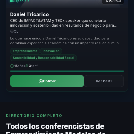
Disponible
Ver Reel
Daniel Tricarico
CEO de IMPACT/LATAM y TEDx speaker que convierte
innovacion y sostenibilidad en resultados de negocio para
lideres y empresas.
CL
Lo que hace único a Daniel Tricarico es su capacidad para
combinar experiencia académica con un impacto real en el mundo
empresarial. Su ...
Emprendimiento
Innovación
Sostenibilidad y Responsabilidad Social
15
años
3
conf.
Cotizar
Ver Perfil
DIRECTORIO COMPLETO
Todos los conferencistas de