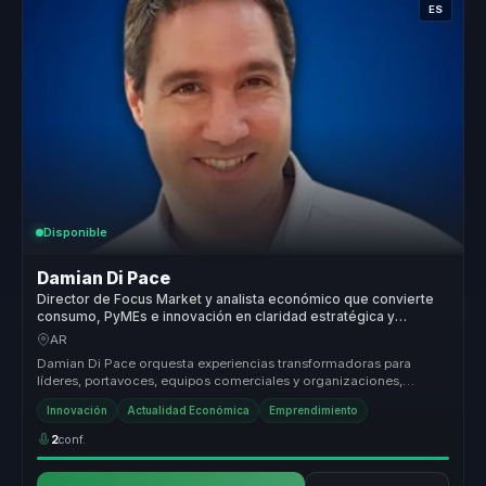
ES
Disponible
Damian Di Pace
Director de Focus Market y analista económico que convierte
consumo, PyMEs e innovación en claridad estratégica y
mejores decisiones comerciales para líderes.
AR
Damian Di Pace orquesta experiencias transformadoras para
líderes, portavoces, equipos comerciales y organizaciones,
permitiéndoles dejar...
Innovación
Actualidad Económica
Emprendimiento
2
conf.