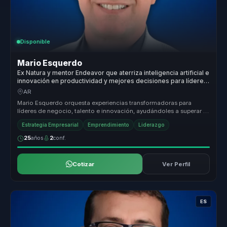
Disponible
Mario Esquerdo
Ex Natura y mentor Endeavor que aterriza inteligencia artificial e
innovación en productividad y mejores decisiones para líderes
de negocio y talento.
AR
Mario Esquerdo orquesta experiencias transformadoras para
líderes de negocio, talento e innovación, ayudándoles a superar la
fricción con...
Estrategia Empresarial
Emprendimiento
Liderazgo
25
años
2
conf.
Cotizar
Ver Perfil
ES