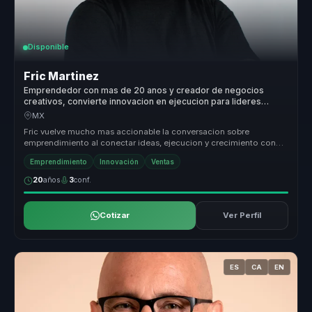
Disponible
Fric Martinez
Emprendedor con mas de 20 anos y creador de negocios
creativos, convierte innovacion en ejecucion para lideres
empresariales.
MX
Fric vuelve mucho mas accionable la conversacion sobre
emprendimiento al conectar ideas, ejecucion y crecimiento con
decisiones claras de...
Emprendimiento
Innovación
Ventas
20
años
3
conf.
Cotizar
Ver Perfil
ES
CA
EN