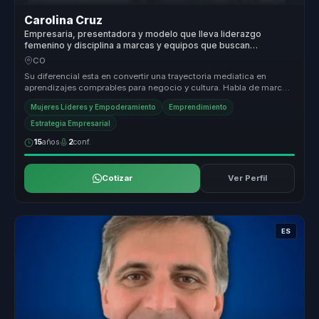
Carolina Cruz
Empresaria, presentadora y modelo que lleva liderazgo
femenino y disciplina a marcas y equipos que buscan
crecimiento, visibilidad y resultados sostenibles.
CO
Su diferencial esta en convertir una trayectoria mediatica en
aprendizajes comprables para negocio y cultura. Habla de marca,
disciplina,...
Mujeres Líderes y Empoderamiento
Emprendimiento
Estrategia Empresarial
15
años
2
conf.
Cotizar
Ver Perfil
ES