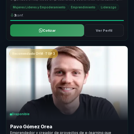
liderazg...
Mujeres Líderes y Empoderamiento
Emprendimiento
Liderazgo
3
conf.
Cotizar
Ver Perfil
Recomendado CHM · TOP 3
Disponible
Pavo Gómez Orea
Emprendedor y creador de proyectos de e-learning que