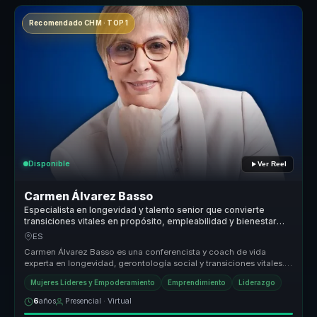
Recomendado CHM · TOP 1
Disponible
Ver Reel
Carmen Álvarez Basso
Especialista en longevidad y talento senior que convierte
transiciones vitales en propósito, empleabilidad y bienestar
para profesionales y organizaciones.
ES
Carmen Álvarez Basso es una conferencista y coach de vida
experta en longevidad, gerontología social y transiciones vitales.
Ayuda a las ...
Mujeres Líderes y Empoderamiento
Emprendimiento
Liderazgo
6
años
Presencial · Virtual