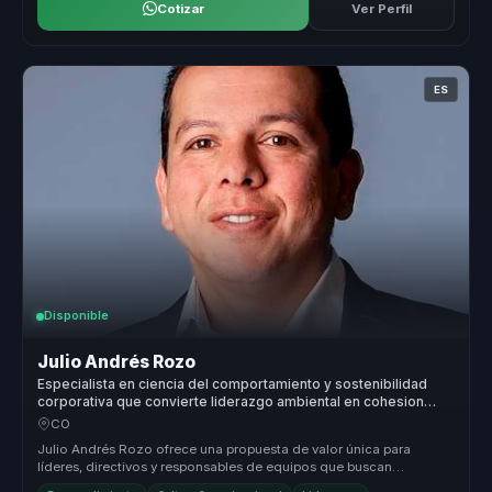
Cotizar
Ver Perfil
ES
Disponible
Julio Andrés Rozo
Especialista en ciencia del comportamiento y sostenibilidad
corporativa que convierte liderazgo ambiental en cohesion
para directivos y equipos.
CO
Julio Andrés Rozo ofrece una propuesta de valor única para
líderes, directivos y responsables de equipos que buscan
transformar sus organ...