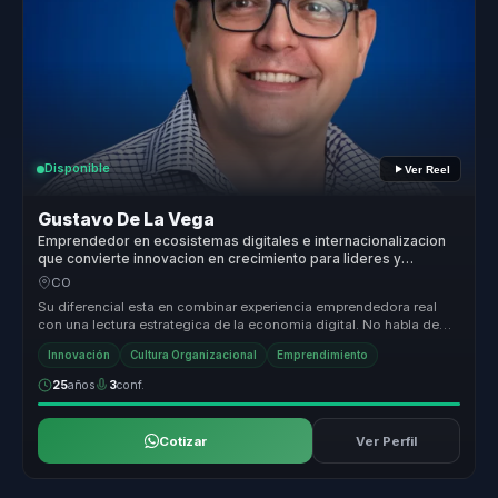
Disponible
Ver Reel
Gustavo De La Vega
Emprendedor en ecosistemas digitales e internacionalizacion
que convierte innovacion en crecimiento para lideres y
empresas.
CO
Su diferencial esta en combinar experiencia emprendedora real
con una lectura estrategica de la economia digital. No habla de
innovacion ...
Innovación
Cultura Organizacional
Emprendimiento
25
años
3
conf.
Cotizar
Ver Perfil