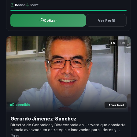
15
años
3
conf.
Cotizar
Ver Perfil
ES
EN
Disponible
Ver Reel
Gerardo Jimenez-Sanchez
Director de Genomica y Bioeconomia en Harvard que convierte
ciencia avanzada en estrategia e innovacion para lideres y
empresas.
US