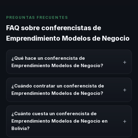
PREGUNTAS FRECUENTES
FAQ sobre conferencistas de
Emprendimiento Modelos de Negocio
¿Qué hace un conferencista de
+
Emprendimiento Modelos de Negocio?
Un conferencista de Emprendimiento Modelos de
Negocio es un experto que comparte conocimiento,
¿Cuándo contratar un conferencista de
+
estrategias y experiencias sobre este tema en eventos
Emprendimiento Modelos de Negocio?
corporativos, convenciones y seminarios. Su objetivo es
generar reflexión, inspiración y herramientas aplicables
Es ideal contratar un conferencista de Emprendimiento
para la audiencia.
Modelos de Negocio para kick-offs, convenciones
¿Cuánto cuesta un conferencista de
anuales, programas de desarrollo, eventos de integración
+
Emprendimiento Modelos de Negocio en
o cuando tu organización necesita impulsar un cambio
Bolivia?
cultural relacionado con esta temática.