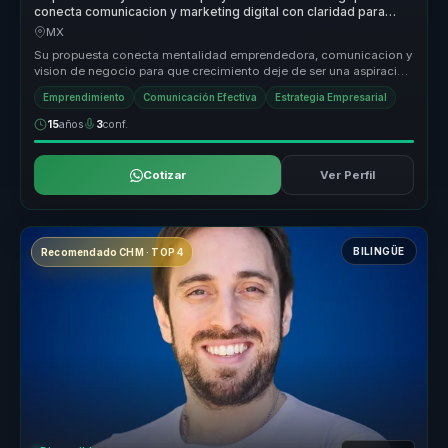
conecta comunicacion y marketing digital con claridad para
empresas.
MX
Su propuesta conecta mentalidad emprendedora, comunicacion y
vision de negocio para que crecimiento deje de ser una aspiracion
abstracta....
Emprendimiento
Comunicación Efectiva
Estrategia Empresarial
15
años
3
conf.
Cotizar
Ver Perfil
BILINGÜE
Recomendado CHM · TOP 4