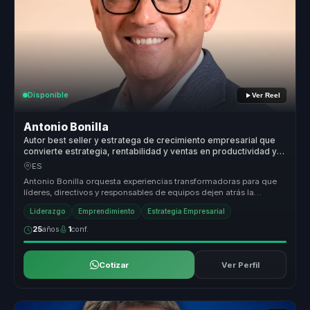
Disponible
Ver Reel
Antonio Bonilla
Autor best seller y estratega de crecimiento empresarial que
convierte estrategia, rentabilidad y ventas en productividad y
expansión para empresas.
ES
Antonio Bonilla orquesta experiencias transformadoras para que
líderes, directivos y responsables de equipos dejen atrás la
desalineación...
Liderazgo
Emprendimiento
Estrategia Empresarial
25
años
1
conf.
Cotizar
Ver Perfil