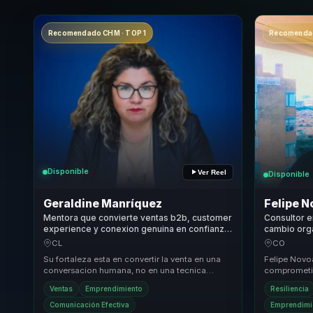
Recomendado CHM · TOP 1
Recomendad
Disponible
Ver Reel
Disponible
Geraldine Manríquez
Felipe 
Mentora que convierte ventas b2b, customer
Consultor 
experience y conexion genuina en confianza
cambio orga
para emprendedores, lideres y equipos.
liderazgo t
CL
CO
acción y cr
Su fortaleza esta en convertir la venta en una
Felipe Novo
conversacion humana, no en una tecnica
comprometid
agresiva. Combina experiencia emprendedora,
que las emp
Ventas
Emprendimiento
Resiliencia
pedagog...
impacto soc.
Comunicación Efectiva
Emprendimi