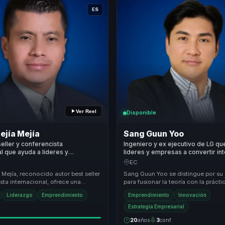
ES
Ver Reel
Disponible
ejía Mejía
Sang Guun Yoo
seller y conferencista
Ingeniero y ex ejecutivo de LG qu
al que ayuda a lideres y
lideres y empresas a convertir int
res a convertir adversidad en
artificial en negocio, emprendimi
EC
, accion y mentalidad
ventaja competitiva.
Mejía, reconocido autor best seller
Sang Guun Yoo se distingue por su
ora.
sta internacional, ofrece una
para fusionar la teoría con la prácti
valor única al inspirar a miles co...
ofreciendo conferencias que son t
Liderazgo
Emprendimiento
Emprendimiento
Innovación
informativas c...
Estrategia Empresarial
20
años
3
conf.