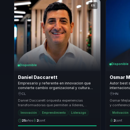
ES
Disponible
Disponible
Daniel Daccarett
Osmar M
Empresario y referente en innovacion que
Autor best 
convierte cambio organizacional y cultura
internacion
emprendedora en crecimiento para lideres y
emprendedo
CL
HN
empresas.
resiliencia
Daniel Daccarett orquesta experiencias
Osmar Mejía 
emprended
transformadoras que permiten a líderes,
y conferenci
directivos y responsables de equipos dejar
propuesta de 
Innovación
Emprendimiento
Liderazgo
Motivación
atrás la desali...
25
años
2
conf.
2
conf.