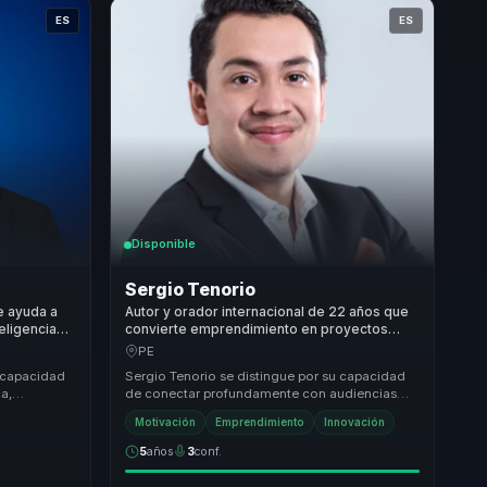
ES
ES
Disponible
Sergio Tenorio
e ayuda a
Autor y orador internacional de 22 años que
eligencia
convierte emprendimiento en proyectos
ento y
reales y acción para estudiantes y equipos.
PE
 capacidad
Sergio Tenorio se distingue por su capacidad
ca,
de conectar profundamente con audiencias
anto
jóvenes, motivándolas a transformar sus
Motivación
Emprendimiento
Innovación
sueños en r...
5
años
3
conf.