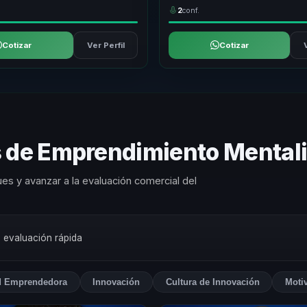
2
conf.
Cotizar
Ver Perfil
Cotizar
as de Emprendimiento Menta
es y avanzar a la evaluación comercial del
a evaluación rápida
d Emprendedora
Innovación
Cultura de Innovación
Moti