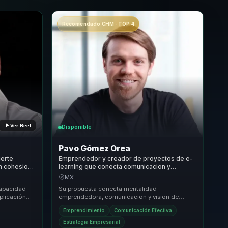
Recomendado CHM · TOP 4
Ver Reel
Disponible
Pavo Gómez Orea
ierte
Emprendedor y creador de proyectos de e-
en cohesion
learning que conecta comunicacion y
equipos.
marketing digital con claridad para
MX
empresas.
capacidad
Su propuesta conecta mentalidad
plicación
emprendedora, comunicacion y vision de
oras que
negocio para que crecimiento deje de ser una
Emprendimiento
Comunicación Efectiva
aspiracion abstracta....
Estrategia Empresarial