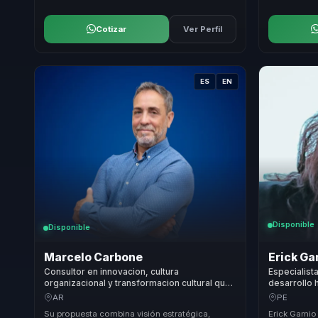
Cotizar
Ver Perfil
ES
EN
Disponible
Disponible
Marcelo Carbone
Erick G
Consultor en innovacion, cultura
Especialist
organizacional y transformacion cultural que
desarrollo
ayuda a lideres a ejecutar mejor y sostener
personal en
AR
PE
resultados.
social para
Su propuesta combina visión estratégica,
Erick Gamio