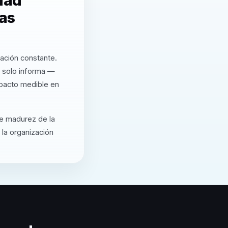
dad
as
zación constante.
 solo informa —
mpacto medible en
de madurez de la
 la organización