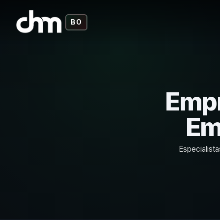
BO
Empr
Em
Especialist