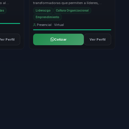
o al
transformadoras que permiten a líderes,
iento con
directivos y responsables de equipos dejar
tas
Liderazgo
Cultura Organizacional
atrás la desali...
Emprendimiento
Presencial · Virtual
Ver Perfil
Cotizar
Ver Perfil