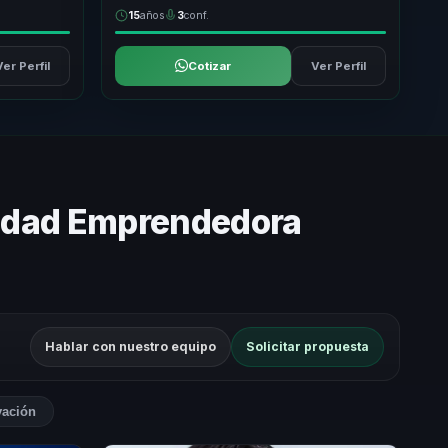
15
años
3
conf.
Ver Perfil
Cotizar
Ver Perfil
lidad Emprendedora
Hablar con nuestro equipo
Solicitar propuesta
vación