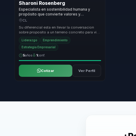
Sharoni Rosenberg
Especialista en sostenibilidad humana y
propósito que convierte valores y
decisiones en compromiso para líderes y
CL
organizaciones.
Su diferencial esta en llevar la conversacion
sobre proposito a un terreno concreto para vida
profesional y cultura empresarial. Une pens...
Liderazgo
Emprendimiento
Estrategia Empresarial
5
años
1
conf.
Cotizar
Ver Perfil