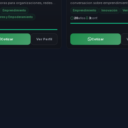
oras para organizaciones, redes
conversacion sobre emprendimient
es y audiencias que buscan
conectar ideas, ejecucion y crecim
Emprendimiento
Emprendimiento
Innovación
Ven
 liderazg...
decisiones claras de...
eres y Empoderamiento
20
años
3
conf.
Cotizar
Ver Perfil
Cotizar