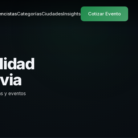
ncistas
Categorías
Ciudades
Insights
Cotizar Evento
lidad
via
as y eventos