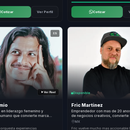
Cotizar
Ver Perfil
Cotizar
ES
Ver Reel
Disponible
amio
Fric Martinez
a en liderazgo femenino y
Emprendedor con mas de 20 anos
 humano que convierte marca
de negocios creativos, convierte
 acción, influencia e impacto
en ejecucion para lideres empresa
MX
 organizaciones.
 orquesta experiencias
Fric vuelve mucho mas accionable 