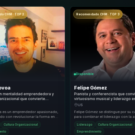
o CHM · TOP 2
Recomendado CHM · TOP 3
Disponible
Novoa
Felipe Gómez
en mentalidad emprendedora y
Pianista y conferencista que conv
nizacional que convierte
virtuosismo musical y liderazgo 
ransformacional en resiliencia,
y alto desempeno para lideres y 
US
ecimiento para equipos.
a es un emprendedor apasionado,
Felipe Gómez se distingue por su 
o con revolucionar la forma en
para combinar el liderazgo con la a
resas abordan el negocio y el
práctica de metodologías innovad
Cultura Organizacional
Liderazgo
Cultura Organizacional
..
transfor...
ento
Emprendimiento