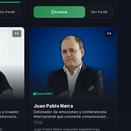
Ver Perfil
Cotizar
Ver Perfil
ES
ES
Disponible
Juan Pablo Neira
 y creador
Detonador de emociones y conferencista
 innovacion
internacional que convierte comunicacion
riales.
efectiva y cultura organizacional en
CO
crecimiento para lideres y empresas.
la
Juan Pablo Neira orquesta experiencias