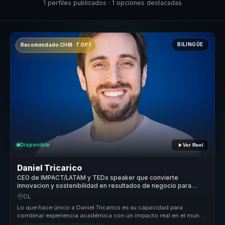
1 perfiles publicados · 1 opciones destacadas
BILINGÜE
Recomendado CHM · TOP 1
Disponible
Ver Reel
Daniel Tricarico
CEO de IMPACT/LATAM y TEDx speaker que convierte
innovacion y sostenibilidad en resultados de negocio para
lideres y empresas.
CL
Lo que hace único a Daniel Tricarico es su capacidad para
combinar experiencia académica con un impacto real en el mundo
empresarial. Su ...