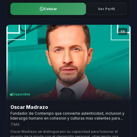
Cotizar
Ver Perfil
ES
Disponible
Oscar Madrazo
Fundador de Contempo que convierte autenticidad, inclusion y
liderazgo humano en cohesion y culturas mas valientes para
empresas y equipos.
MX
Oscar Madrazo se distingue por su capacidad para fusionar el
mundo de la moda con el desarrollo personal, ofreciendo una