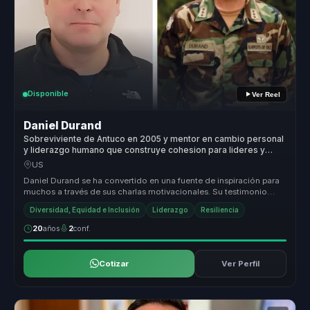
Disponible
Ver Reel
Daniel Durand
Sobreviviente de Antuco en 2005 y mentor en cambio personal
y liderazgo humano que construye cohesion para lideres y
equipos.
US
Daniel Durand se ha convertido en una fuente de inspiración para
muchos a través de sus charlas motivacionales. Su testimonio
sobre la tr...
Diversidad, Equidad e Inclusión
Liderazgo
Resiliencia
20
años
2
conf.
Cotizar
Ver Perfil