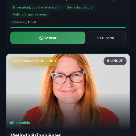
conversaciones ma...
Diversidad, Equidad e Inclusión
Bienestar Laboral
Cultura Organizacional
3
años
1
conf.
Cotizar
Ver Perfil
BILINGÜE
Recomendado CHM · TOP 3
Disponible
Melinda Briana Epler