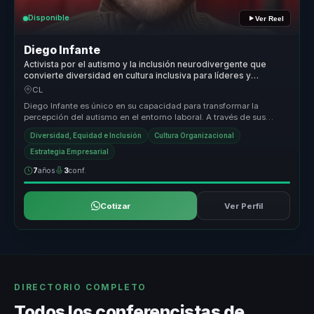
Disponible
Ver Reel
Diego Infante
Activista por el autismo y la inclusión neurodivergente que
convierte diversidad en cultura inclusiva para líderes y
empresas.
CL
Diego Infante es único en su capacidad para transformar la
percepción del autismo en el entorno laboral. A través de sus
charlas, ofrece ...
Diversidad, Equidad e Inclusión
Cultura Organizacional
Estrategia Empresarial
7
años
3
conf.
Cotizar
Ver Perfil
DIRECTORIO COMPLETO
Todos los conferencistas de