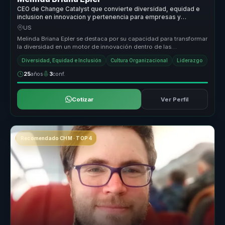
CEO de Change Catalyst que convierte diversidad, equidad e
inclusion en innovacion y pertenencia para empresas y
equipos.
US
Melinda Briana Epler se destaca por su capacidad para transformar
la diversidad en un motor de innovación dentro de las
organizaciones. S...
Diversidad, Equidad e Inclusión
Cultura Organizacional
Liderazgo
25
años
3
conf.
Cotizar
Ver Perfil
Recomendado CHM · TOP 4