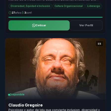
propuesta de val...
Diversidad, Equidad e Inclusión
Cultura Organizacional
Liderazgo
27
años
3
conf.
Cotizar
Ver Perfil
ES
Disponible
Claudio Gregoire
Psicologo y autor de Iglu que convierte inclusion, diversidad y