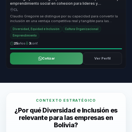
emprendimiento social en cohesion para lideres y
organizaciones.
CL
Claudio Gregoire se distingue por su capacidad para convertir la
inclusión en una ventaja competitiva real y tangible para las
organizaci...
Diversidad, Equidad e Inclusión
Cultura Organizacional
Emprendimiento
25
años
3
conf.
Cotizar
Ver Perfil
CONTEXTO ESTRATÉGICO
¿Por qué Diversidad e Inclusión es
relevante para las empresas en
Bolivia?