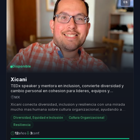
ES
Disponible
Xicani
TEDx speaker y mentora en inclusion, convierte diversidad y
cambio personal en cohesion para lideres, equipos y
organizaciones.
MX
Xicani conecta diversidad, inclusion y resiliencia con una mirada
mucho mas humana sobre cultura organizacional, ayudando a
que las empre...
Diversidad, Equidad e Inclusión
Cultura Organizacional
Resiliencia
12
años
3
conf.