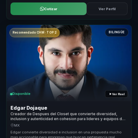
Cotizar
Ver Perfil
BILINGÜE
Recomendado CHM · TOP 2
Disponible
Ver Reel
Edgar Dojaque
Creador de Despues del Closet que convierte diversidad,
inclusion y autenticidad en cohesion para lideres y equipos de
trabajo.
MX
Edgar convierte diversidad e inclusion en una propuesta mucho
mas accionable para empresas que buscan pertenencia real,