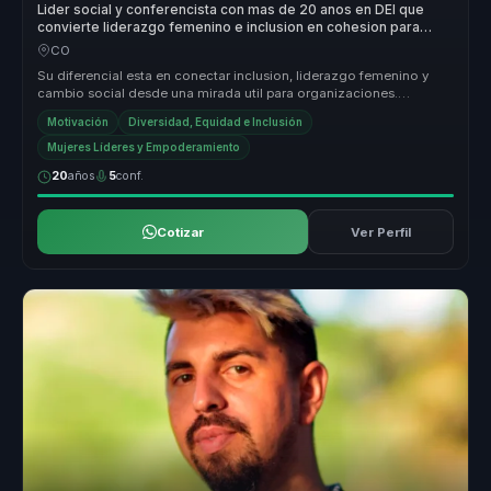
Lider social y conferencista con mas de 20 anos en DEI que
convierte liderazgo femenino e inclusion en cohesion para
organizaciones.
CO
Su diferencial esta en conectar inclusion, liderazgo femenino y
cambio social desde una mirada util para organizaciones.
Convierte discur...
Motivación
Diversidad, Equidad e Inclusión
Mujeres Líderes y Empoderamiento
20
años
5
conf.
Cotizar
Ver Perfil