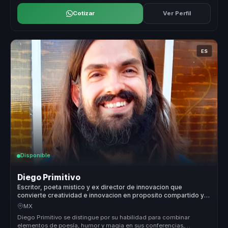
Cotizar
Ver Perfil
ES
Disponible
Diego Primitivo
Escritor, poeta mistico y ex director de innovacion que
convierte creatividad e innovacion en proposito compartido y
cohesion para organizaciones y equipos.
MX
Diego Primitivo se distingue por su habilidad para combinar
elementos de poesía, humor y magia en sus conferencias,