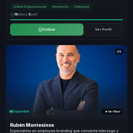
creando experiencias ...
Cultura Organizacional
Innovación
Liderazgo
18
años
5
conf.
Cotizar
Ver Perfil
ES
Disponible
Ver Reel
Rubén Montesinos
Especialista en employee branding que convierte liderazgo y