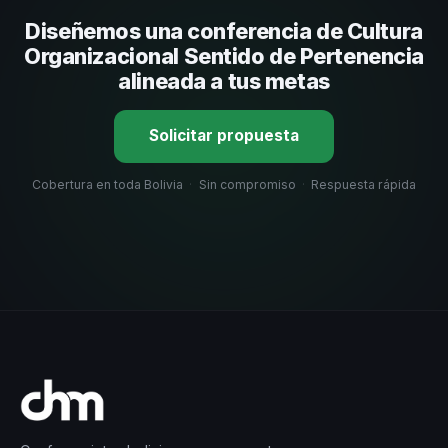
su capacidad de adaptar el contenido a tu contexto
Diseñemos una conferencia de Cultura
organizacional. En CHM Bolivia te ayudamos con una
selección estratégica basada en estos criterios.
Organizacional Sentido de Pertenencia
alineada a tus metas
Solicitar propuesta
Cobertura en toda Bolivia
·
Sin compromiso
·
Respuesta rápida