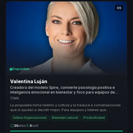
ES
Disponible
Valentina Luján
Creadora del modelo Spire, convierte psicologia positiva e
inteligencia emocional en bienestar y foco para equipos de
trabajo.
MX
La propuesta toma talento y cultura y la traduce a conversaciones
que sí ayudan a decidir mejor. Para equipos y lideres que
necesitan eje...
Cultura Organizacional
Bienestar Laboral
Productividad
20
años
3
conf.