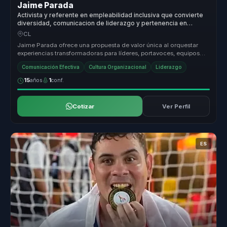
Jaime Parada
Activista y referente en empleabilidad inclusiva que convierte
diversidad, comunicacion de liderazgo y pertenencia en
productividad para equipos.
CL
Jaime Parada ofrece una propuesta de valor única al orquestar
experiencias transformadoras para líderes, portavoces, equipos
comerciales ...
Comunicación Efectiva
Cultura Organizacional
Liderazgo
15
años
1
conf.
Cotizar
Ver Perfil
ES