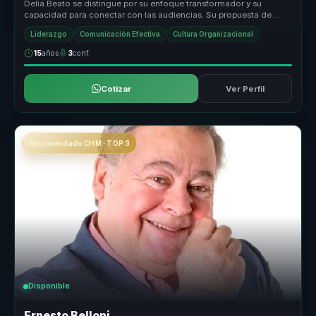
Delia Beato se distingue por su enfoque transformador y su
capacidad para conectar con las audiencias. Su propuesta de
valor radica en su...
Liderazgo
Comunicación Efectiva
Cultura Organizacional
15
años
3
conf.
Cotizar
Ver Perfil
Recomendado CHM · TOP 3
Disponible
Ernesto Belloni