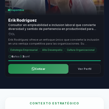
Disponible
Erik Rodríguez
Consultor en empleabilidad e inclusion laboral que convierte
diversidad y sentido de pertenencia en productividad para
lideres y equipos.
CL
Erik Rodríguez ofrece un enfoque único que convierte la inclusión
en una ventaja competitiva para las organizaciones. Su
metodología se c...
Estrategia Empresarial
Alto Desempeño
Cultura Organizacional
6
años
3
conf.
Cotizar
Ver Perfil
CONTEXTO ESTRATÉGICO