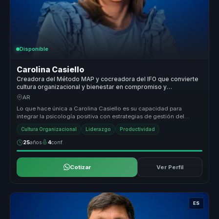
Disponible
Carolina Casiello
Creadora del Método MAP y cocreadora del IFO que convierte
cultura organizacional y bienestar en compromiso y
productividad para empresas.
AR
Lo que hace única a Carolina Casiello es su capacidad para
integrar la psicología positiva con estrategias de gestión del
talento, creand...
Cultura Organizacional
Liderazgo
Productividad
25
años
4
conf.
Cotizar
Ver Perfil
ES