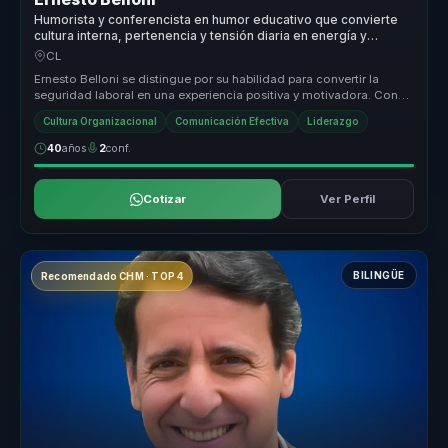
Humorista y conferencista en humor educativo que convierte
cultura interna, pertenencia y tensión diaria en energía y
cohesión para equipos.
CL
Ernesto Belloni se distingue por su habilidad para convertir la
seguridad laboral en una experiencia positiva y motivadora. Con
su enfoqu...
Cultura Organizacional
Comunicación Efectiva
Liderazgo
40
años
2
conf.
Cotizar
Ver Perfil
BILINGÜE
Recomendado CHM · TOP 4