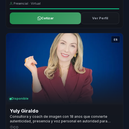
Presencial · Virtual
Cotizar
Ver Perfil
ES
Disponible
Yuly Giraldo
Consultora y coach de imagen con 18 anos que convierte
autenticidad, presencia y voz personal en autoridad para
lideres.
CO