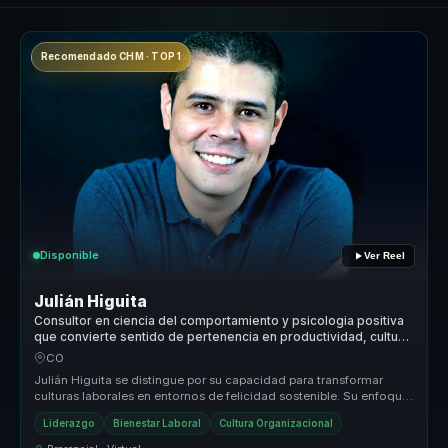
Recomendado CHM · TOP 1
Disponible
Ver Reel
Julián Higuita
Consultor en ciencia del comportamiento y psicologia positiva
que convierte sentido de pertenencia en productividad, cultura
y cohesión para equipos.
CO
Julián Higuita se distingue por su capacidad para transformar
culturas laborales en entornos de felicidad sostenible. Su enfoque
único co...
Liderazgo
Bienestar Laboral
Cultura Organizacional