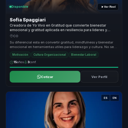
Disponible
Ver Reel
Sofía Spaggiari
Creadora de Yo Vivo en Gratitud que convierte bienestar
emocional y gratitud aplicada en resiliencia para lideres y
equipos.
CO
Su diferencial esta en convertir gratitud, mindfulness y bienestar
emocional en herramientas utiles para liderazgo y cultura. No se
queda...
Motivación
Cultura Organizacional
Bienestar Laboral
15
años
3
conf.
Cotizar
Ver Perfil
ES
EN