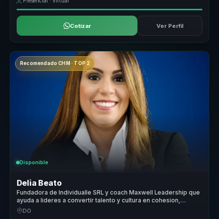
Presencial · Virtual
Cotizar
Ver Perfil
Recomendado CHM · TOP 2
Disponible
Delia Beato
Fundadora de Individualle SRL y coach Maxwell Leadership que
ayuda a lideres a convertir talento y cultura en cohesion,
liderazgo y pertenencia.
DO