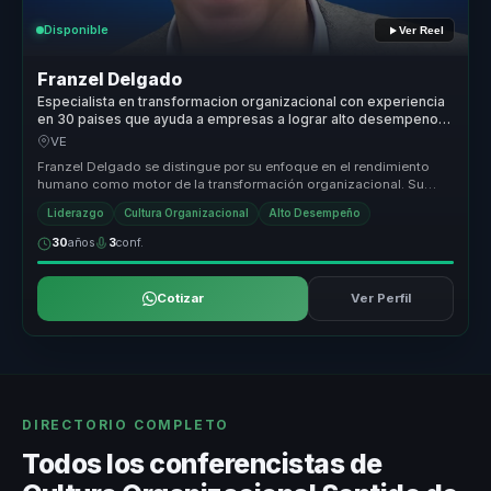
Disponible
Ver Reel
Franzel Delgado
Especialista en transformacion organizacional con experiencia
en 30 paises que ayuda a empresas a lograr alto desempeno
con bienestar y cultura.
VE
Franzel Delgado se distingue por su enfoque en el rendimiento
humano como motor de la transformación organizacional. Su
metodología única...
Liderazgo
Cultura Organizacional
Alto Desempeño
30
años
3
conf.
Cotizar
Ver Perfil
DIRECTORIO COMPLETO
Todos los conferencistas de