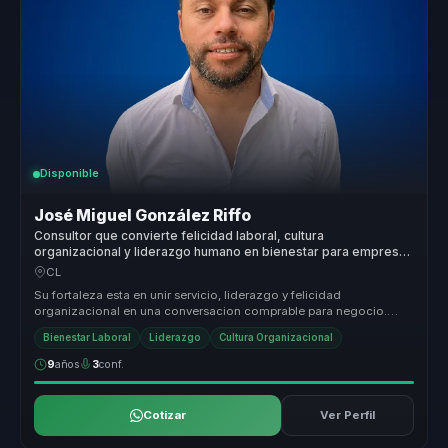
Disponible
José Miguel González Riffo
Consultor que convierte felicidad laboral, cultura
organizacional y liderazgo humano en bienestar para empresas
y equipos.
CL
Su fortaleza esta en unir servicio, liderazgo y felicidad
organizacional en una conversacion comprable para negocio.
Traduce bienestar a ...
Bienestar Laboral
Liderazgo
Cultura Organizacional
9
años
3
conf.
Cotizar
Ver Perfil