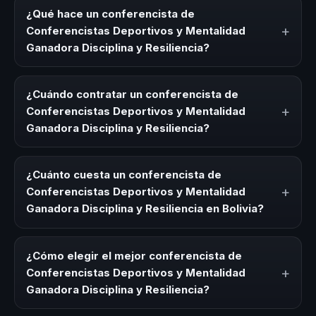
¿Qué hace un conferencista de
+
Conferencistas Deportivos y Mentalidad
Ganadora Disciplina y Resiliencia?
Un conferencista de Conferencistas Deportivos y
Mentalidad Ganadora Disciplina y Resiliencia es un
¿Cuándo contratar un conferencista de
experto que comparte conocimiento, estrategias y
+
Conferencistas Deportivos y Mentalidad
experiencias sobre este tema en eventos corporativos,
Ganadora Disciplina y Resiliencia?
convenciones y seminarios. Su objetivo es generar
reflexión, inspiración y herramientas aplicables para la
Es ideal contratar un conferencista de Conferencistas
audiencia.
Deportivos y Mentalidad Ganadora Disciplina y Resiliencia
¿Cuánto cuesta un conferencista de
para kick-offs, convenciones anuales, programas de
+
Conferencistas Deportivos y Mentalidad
desarrollo, eventos de integración o cuando tu
Ganadora Disciplina y Resiliencia en Bolivia?
organización necesita impulsar un cambio cultural
relacionado con esta temática.
Los honorarios varían según la trayectoria del speaker, la
modalidad (presencial o virtual) y la duración del evento.
¿Cómo elegir el mejor conferencista de
En CHM Bolivia ofrecemos asesoría estratégica sin costo
+
Conferencistas Deportivos y Mentalidad
y una propuesta en menos de 24 horas adaptada a tu
Ganadora Disciplina y Resiliencia?
presupuesto.
Evalúa su experiencia real en el tema, su estilo de