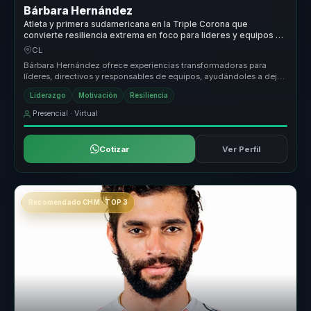
Bárbara Hernández
Atleta y primera sudamericana en la Triple Corona que
convierte resiliencia extrema en foco para lideres y equipos de
alto desempeno.
CL
Bárbara Hernández ofrece experiencias transformadoras para
líderes, directivos y responsables de equipos, ayudándoles a dejar
atrás equip...
Liderazgo
Motivación
Resiliencia
Presencial · Virtual
Cotizar
Ver Perfil
Recomendado CHM · TOP 3