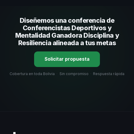
comunicación, casos de éxito con audiencias similares y
su capacidad de adaptar el contenido a tu contexto
Diseñemos una conferencia de
organizacional. En CHM Bolivia te ayudamos con una
selección estratégica basada en estos criterios.
Conferencistas Deportivos y
Mentalidad Ganadora Disciplina y
Resiliencia alineada a tus metas
Solicitar propuesta
Cobertura en toda Bolivia
·
Sin compromiso
·
Respuesta rápida