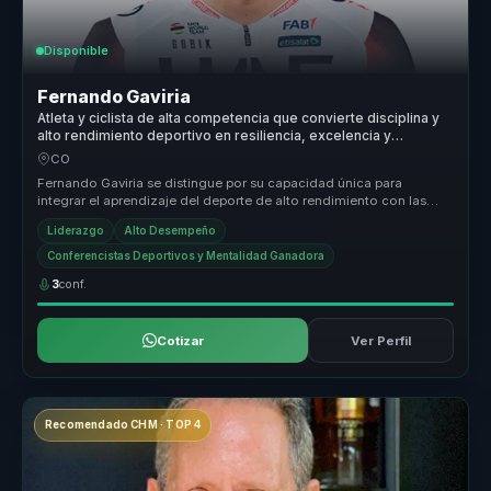
Disponible
Fernando Gaviria
Atleta y ciclista de alta competencia que convierte disciplina y
alto rendimiento deportivo en resiliencia, excelencia y
liderazgo para equipos.
CO
Fernando Gaviria se distingue por su capacidad única para
integrar el aprendizaje del deporte de alto rendimiento con las
exigencias del ...
Liderazgo
Alto Desempeño
Conferencistas Deportivos y Mentalidad Ganadora
3
conf.
Cotizar
Ver Perfil
Recomendado CHM · TOP 4