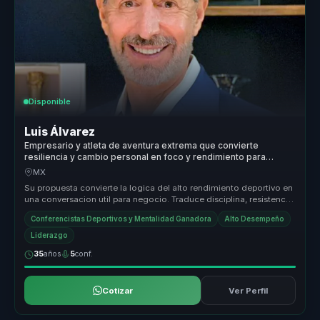
Disponible
Luis Álvarez
Empresario y atleta de aventura extrema que convierte
resiliencia y cambio personal en foco y rendimiento para
lideres y equipos.
MX
Su propuesta convierte la logica del alto rendimiento deportivo en
una conversacion util para negocio. Traduce disciplina, resistencia
me...
Conferencistas Deportivos y Mentalidad Ganadora
Alto Desempeño
Liderazgo
35
años
5
conf.
Cotizar
Ver Perfil