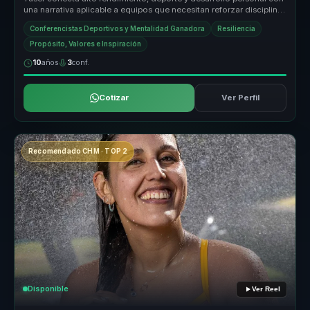
una narrativa aplicable a equipos que necesitan reforzar disciplina,
re...
Conferencistas Deportivos y Mentalidad Ganadora
Resiliencia
Propósito, Valores e Inspiración
10
años
3
conf.
Cotizar
Ver Perfil
Recomendado CHM · TOP 2
Disponible
Ver Reel