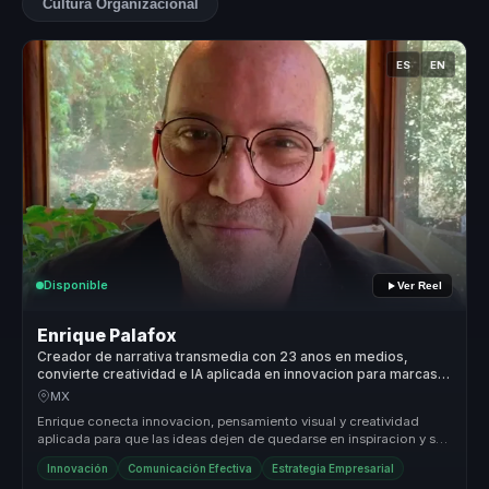
Cultura Organizacional
ES
EN
Disponible
Ver Reel
Enrique Palafox
Creador de narrativa transmedia con 23 anos en medios,
convierte creatividad e IA aplicada en innovacion para marcas y
equipos.
MX
Enrique conecta innovacion, pensamiento visual y creatividad
aplicada para que las ideas dejen de quedarse en inspiracion y se
conviertan...
Innovación
Comunicación Efectiva
Estrategia Empresarial