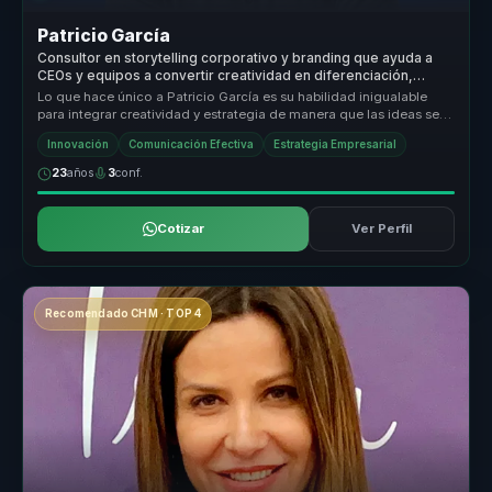
Patricio García
Consultor en storytelling corporativo y branding que ayuda a
CEOs y equipos a convertir creatividad en diferenciación,
experiencia y crecimiento.
Lo que hace único a Patricio García es su habilidad inigualable
para integrar creatividad y estrategia de manera que las ideas se
convier...
Innovación
Comunicación Efectiva
Estrategia Empresarial
23
años
3
conf.
Cotizar
Ver Perfil
Recomendado CHM · TOP 4