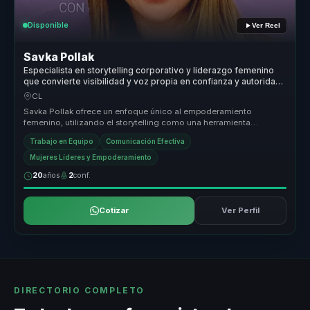
Disponible
Ver Reel
Savka Pollak
Especialista en storytelling corporativo y liderazgo femenino
que convierte visibilidad y voz propia en confianza y autoridad
para mujeres líderes y equipos.
CL
Savka Pollak ofrece un enfoque único al empoderamiento
femenino, utilizando el storytelling como una herramienta
poderosa para crear espa...
Trabajo en Equipo
Comunicación Efectiva
Mujeres Líderes y Empoderamiento
20
años
2
conf.
Cotizar
Ver Perfil
DIRECTORIO COMPLETO