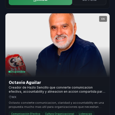
ES
Disponible
Octavio Aguilar
Creador de Hazlo Sencillo que convierte comunicacion
efectiva, accountability y alineacion en accion compartida para
empresas y equipos.
MX
Octavio convierte comunicacion, claridad y accountability en una
propuesta mucho mas util para organizaciones que necesitan
alinear equip...
Comunicación Efectiva
Cultura Organizacional
Liderazgo