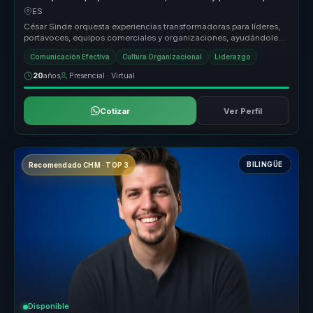
líderes y portavoces.
ES
César Sinde orquesta experiencias transformadoras para líderes,
portavoces, equipos comerciales y organizaciones, ayudándoles
a dejar atr...
Comunicación Efectiva
Cultura Organizacional
Liderazgo
20
años
Presencial · Virtual
Cotizar
Ver Perfil
BILINGÜE
Recomendado CHM · TOP 3
Disponible