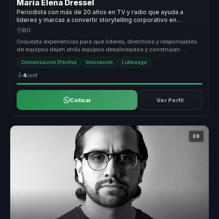
María Elena Dressel
Periodista con más de 20 años en TV y radio que ayuda a
líderes y marcas a convertir storytelling corporativo en
autoridad, recordación y confianza.
BO
Orquesta experiencias para que lideres, directivos y responsables
de equipos dejen atrás equipos desalineados y construyan
liderazgo estr...
Comunicación Efectiva
Innovación
Liderazgo
4
conf.
Cotizar
Ver Perfil
ES