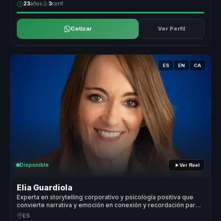
23
años
3
conf.
Cotizar
Ver Perfil
ES
EN
CA
Disponible
Ver Reel
Elia Guardiola
Experta en storytelling corporativo y psicología positiva que
convierte narrativa y emoción en conexión y recordación para
marcas y equipos.
ES