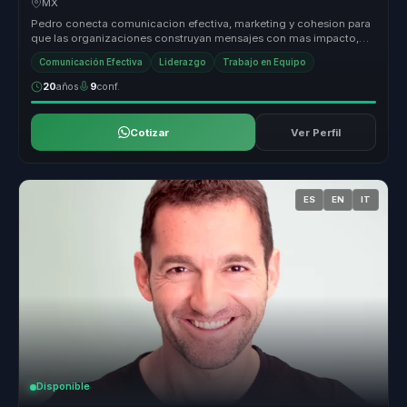
MX
Pedro conecta comunicacion efectiva, marketing y cohesion para
que las organizaciones construyan mensajes con mas impacto,
mejor alineaci...
Comunicación Efectiva
Liderazgo
Trabajo en Equipo
20
años
9
conf.
Cotizar
Ver Perfil
ES
EN
IT
Disponible