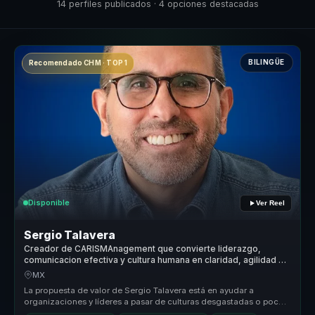
14 perfiles publicados · 4 opciones destacadas
BILINGÜE
Recomendado CHM · TOP 1
Disponible
Ver Reel
Sergio Talavera
Creador de CARISMAnagement que convierte liderazgo,
comunicacion efectiva y cultura humana en claridad, agilidad y
cohesion para equipos.
MX
La propuesta de valor de Sergio Talavera está en ayudar a
organizaciones y líderes a pasar de culturas desgastadas o poco
coherentes a en...