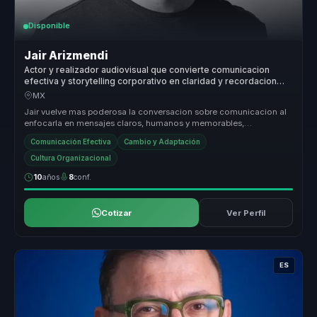
Disponible
Jair Arizmendi
Actor y realizador audiovisual que convierte comunicacion
efectiva y storytelling corporativo en claridad y recordacion
para empresas y equipos.
MX
Jair vuelve mas poderosa la conversacion sobre comunicacion al
enfocarla en mensajes claros, humanos y memorables,
especialmente utiles p...
Comunicación Efectiva
Cambio y Adaptación
Cultura Organizacional
10
años
8
conf.
Cotizar
Ver Perfil
ES