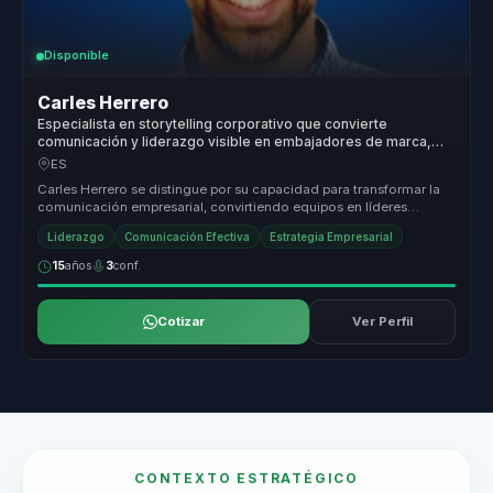
Disponible
Carles Herrero
Especialista en storytelling corporativo que convierte
comunicación y liderazgo visible en embajadores de marca,
influencia y cohesión para equipos.
ES
Carles Herrero se distingue por su capacidad para transformar la
comunicación empresarial, convirtiendo equipos en líderes
seguros y empl...
Liderazgo
Comunicación Efectiva
Estrategia Empresarial
15
años
3
conf.
Cotizar
Ver Perfil
CONTEXTO ESTRATÉGICO