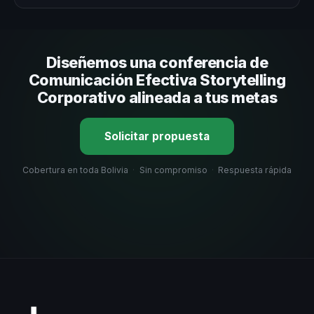
Evalúa su experiencia real en el tema, su estilo de
comunicación, casos de éxito con audiencias similares y
su capacidad de adaptar el contenido a tu contexto
Diseñemos una conferencia de
organizacional. En CHM Bolivia te ayudamos con una
selección estratégica basada en estos criterios.
Comunicación Efectiva Storytelling
Corporativo alineada a tus metas
Solicitar propuesta
Cobertura en toda Bolivia
·
Sin compromiso
·
Respuesta rápida