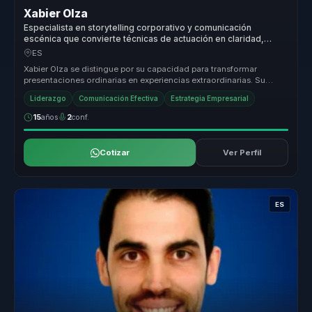
Xabier Olza
Especialista en storytelling corporativo y comunicación
escénica que convierte técnicas de actuación en claridad,
presencia e influencia para líderes.
ES
Xabier Olza se distingue por su capacidad para transformar
presentaciones ordinarias en experiencias extraordinarias. Su
enfoque único, b...
Liderazgo
Comunicación Efectiva
Estrategia Empresarial
15
años
2
conf.
Cotizar
Ver Perfil
ES