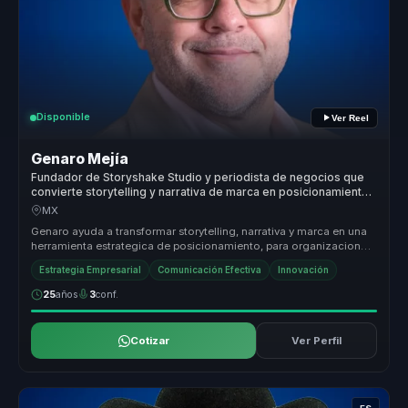
Disponible
Ver Reel
Genaro Mejía
Fundador de Storyshake Studio y periodista de negocios que
convierte storytelling y narrativa de marca en posicionamiento
para empresas y lideres.
MX
Genaro ayuda a transformar storytelling, narrativa y marca en una
herramienta estrategica de posicionamiento, para organizaciones
que nec...
Estrategia Empresarial
Comunicación Efectiva
Innovación
25
años
3
conf.
Cotizar
Ver Perfil