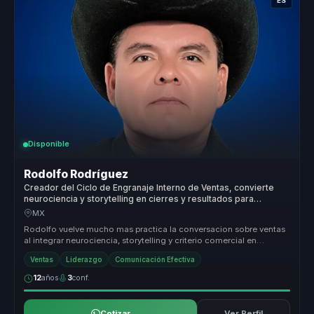
ES
Disponible
Rodolfo Rodríguez
Creador del Ciclo de Engranaje Interno de Ventas, convierte
neurociencia y storytelling en cierres y resultados para
equipos de venta.
MX
Rodolfo vuelve mucho mas practica la conversacion sobre ventas
al integrar neurociencia, storytelling y criterio comercial en
herramienta...
Ventas
Liderazgo
Comunicación Efectiva
12
años
3
conf.
Cotizar
Ver Perfil