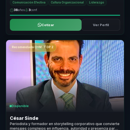
Comunicación Efectiva
Cultura Organizacional
Liderazgo
38
años
3
conf.
Cotizar
Ver Perfil
Recomendado CHM · TOP 2
Disponible
César Sinde
Periodista y formador en storytelling corporativo que convierte
mensajes complejos en influencia, autoridad y presencia para