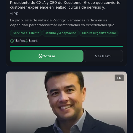
Presidente de CXLA y CEO de Xcustomer Group que convierte
customer experience en lealtad, cultura de servicio y
resultados para empresas.
PE
La propuesta de valor de Rodrigo Fernández radica en su
capacidad para transformar conferencias en experiencias que
generan resultados me...
Servicio al Cliente
Cambio y Adaptación
Cultura Organizacional
15
años
3
conf.
Cotizar
Ver Perfil
ES