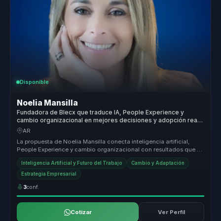
Disponible
Noelia Mansilla
Fundadora de Blecx que traduce IA, People Experience y
cambio organizacional en mejores decisiones y adopción real
para líderes de talento e innovación.
AR
La propuesta de Noelia Mansilla conecta inteligencia artificial,
People Experience y cambio organizacional con resultados que si
importan...
Inteligencia Artificial y Futuro del Trabajo
Cambio y Adaptación
Estrategia Empresarial
3
conf.
Cotizar
Ver Perfil