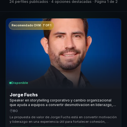
24 perfiles publicados · 4 opciones destacadas · Página 1 de 2
Recomendado CHM · TOP 1
Disponible
Jorge Fuchs
Speaker en storytelling corporativo y cambio organizacional
que ayuda a equipos a convertir desmotivacion en liderazgo,
resiliencia y unidad.
BO
La propuesta de valor de Jorge Fuchs está en convertir motivación
y liderazgo en una experiencia útil para fortalecer cohesión,
actitud y...