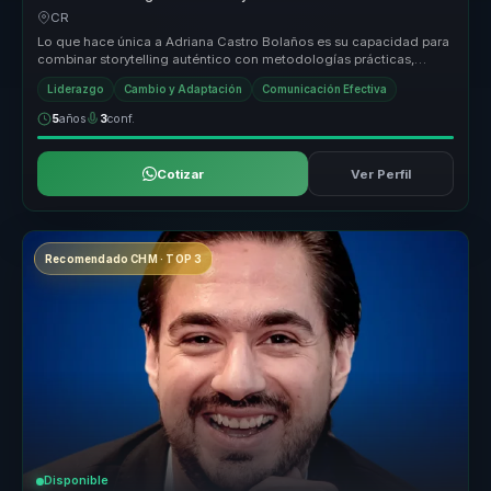
cohesion y decisiones valientes.
CR
Lo que hace única a Adriana Castro Bolaños es su capacidad para
combinar storytelling auténtico con metodologías prácticas,
ofreciendo un...
Liderazgo
Cambio y Adaptación
Comunicación Efectiva
5
años
3
conf.
Cotizar
Ver Perfil
Recomendado CHM · TOP 3
Disponible