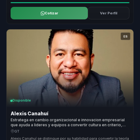
Cotizar
Ver Perfil
ES
Disponible
Alexis Canahuí
Estratega en cambio organizacional e innovacion empresarial
que ayuda a lideres y equipos a convertir cultura en criterio,
cohesion y mejor ejecucion.
GT
Alexis Canahuí se distingue por su habilidad para convertir la teoría