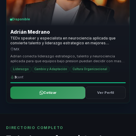
Disponible
Adrián Medrano
TEDx speaker y especialista en neurociencia aplicada que
convierte talento y liderazgo estrategico en mejores
decisiones para empresas y equipos.
MX
Adrian conecta liderazgo estrategico, talento y neurociencia
aplicada para que equipos bajo presion puedan decidir con mas
criterio, alin...
Liderazgo
Cambio y Adaptación
Cultura Organizacional
3
conf.
Cotizar
Ver Perfil
DIRECTORIO COMPLETO