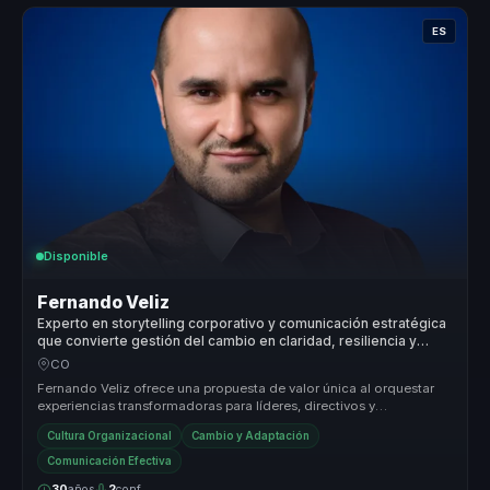
ES
Disponible
Fernando Veliz
Experto en storytelling corporativo y comunicación estratégica
que convierte gestión del cambio en claridad, resiliencia y
cultura para líderes y equipos.
CO
Fernando Veliz ofrece una propuesta de valor única al orquestar
experiencias transformadoras para líderes, directivos y
responsables de e...
Cultura Organizacional
Cambio y Adaptación
Comunicación Efectiva
30
años
2
conf.