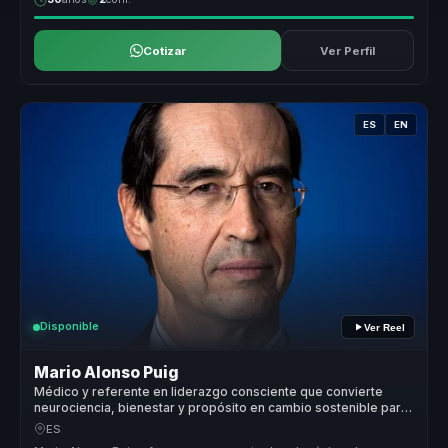
Cotizar
Ver Perfil
ES
EN
Disponible
Ver Reel
Mario Alonso Puig
Médico y referente en liderazgo consciente que convierte
neurociencia, bienestar y propósito en cambio sostenible para
líderes y equipos.
ES