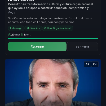
Consultor en transformacion cultural y cultura organizacional
que ayuda a equipos a construir cohesion, compromiso y
cambio sostenible.
AR
Su diferencial está en trabajar la transformación cultural desde
adentro, con foco en líderes, equipos y principios
organizacionales. Hac...
Liderazgo
Motivación
Cultura Organizacional
20
años
3
conf.
Cotizar
Ver Perfil
ES
EN