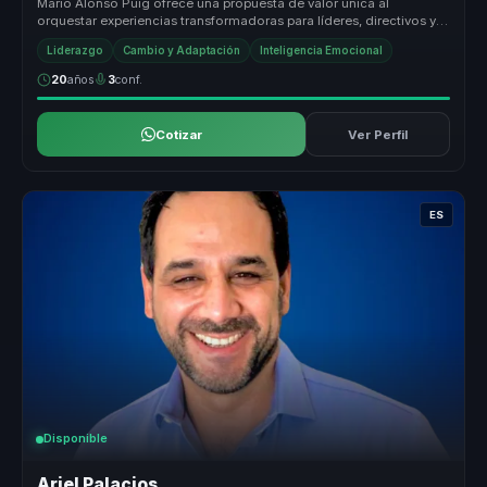
Mario Alonso Puig ofrece una propuesta de valor única al
orquestar experiencias transformadoras para líderes, directivos y
responsables d...
Liderazgo
Cambio y Adaptación
Inteligencia Emocional
20
años
3
conf.
Cotizar
Ver Perfil
ES
Disponible
Ariel Palacios