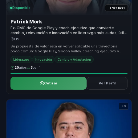
Disponible
Ver Reel
Patrick Mork
Ex-CMO de Google Play y coach ejecutivo que convierte
cambio, reinvención e innovación en liderazgo más audaz, útil y
real.
US
Su propuesta de valor está en volver aplicable una trayectoria
poco común: Google Play, Silicon Valley, coaching ejecutivo y
reinvención ...
Liderazgo
Innovación
Cambio y Adaptación
20
años
3
conf.
Cotizar
Ver Perfil
ES