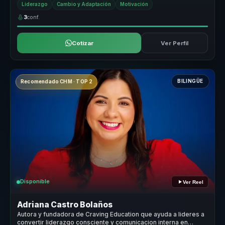
Liderazgo
Cambio y Adaptación
Motivación
3
conf.
Cotizar
Ver Perfil
BILINGÜE
Recomendado CHM · TOP 2
Disponible
Ver Reel
Adriana Castro Bolaños
Autora y fundadora de Craving Education que ayuda a lideres a
convertir liderazgo consciente y comunicacion interna en