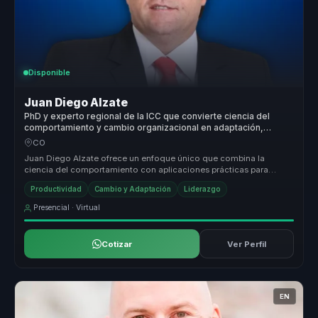
Disponible
Juan Diego Alzate
PhD y experto regional de la ICC que convierte ciencia del
comportamiento y cambio organizacional en adaptación,
productividad y resiliencia para equipos.
CO
Juan Diego Alzate ofrece un enfoque único que combina la
ciencia del comportamiento con aplicaciones prácticas para
organizaciones, permi...
Productividad
Cambio y Adaptación
Liderazgo
Presencial · Virtual
Cotizar
Ver Perfil
EN