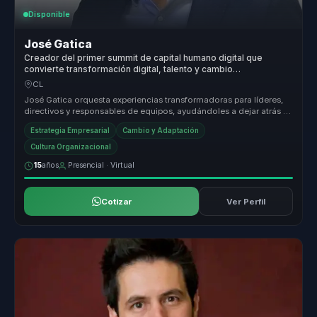
Disponible
José Gatica
Creador del primer summit de capital humano digital que
convierte transformación digital, talento y cambio
organizacional en ventaja competitiva para empresas.
CL
José Gatica orquesta experiencias transformadoras para líderes,
directivos y responsables de equipos, ayudándoles a dejar atrás la
desali...
Estrategia Empresarial
Cambio y Adaptación
Cultura Organizacional
15
años
Presencial · Virtual
Cotizar
Ver Perfil