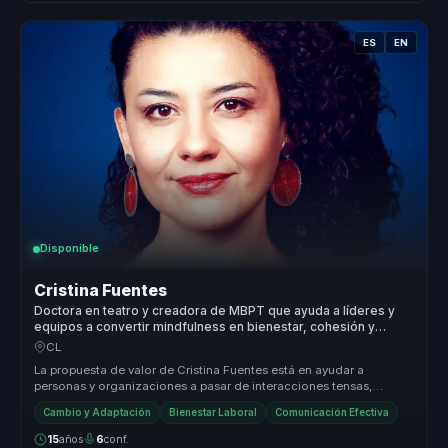
ES
EN
Disponible
Cristina Fuentes
Doctora en teatro y creadora de MBPT que ayuda a líderes y
equipos a convertir mindfulness en bienestar, cohesión y
adaptación al cambio.
CL
La propuesta de valor de Cristina Fuentes está en ayudar a
personas y organizaciones a pasar de interacciones tensas,
superficiales o des...
Cambio y Adaptación
Bienestar Laboral
Comunicación Efectiva
15
años
6
conf.