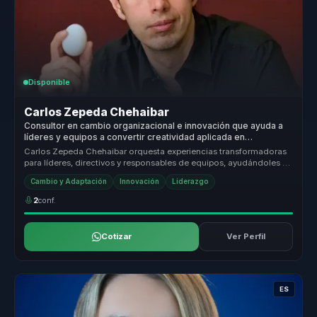
Disponible
Carlos Zepeda Chehaibar
Consultor en cambio organizacional e innovación que ayuda a
líderes y equipos a convertir creatividad aplicada en
adaptación, cohesión y ventaja competitiva.
Carlos Zepeda Chehaibar orquesta experiencias transformadoras
para líderes, directivos y responsables de equipos, ayudándoles a
dejar atr...
Cambio y Adaptación
Innovación
Liderazgo
2
conf.
Cotizar
Ver Perfil
ES