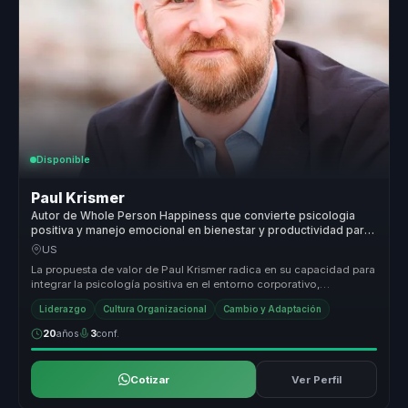
Disponible
Paul Krismer
Autor de Whole Person Happiness que convierte psicologia
positiva y manejo emocional en bienestar y productividad para
lideres.
US
La propuesta de valor de Paul Krismer radica en su capacidad para
integrar la psicología positiva en el entorno corporativo,
ofreciendo h...
Liderazgo
Cultura Organizacional
Cambio y Adaptación
20
años
3
conf.
Cotizar
Ver Perfil