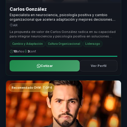
Carlos González
Especialista en neurociencia, psicología positiva y cambio
organizacional que acelera adaptación y mejores decisiones
para líderes y equipos.
AR
La propuesta de valor de Carlos González radica en su capacidad
para integrar neurociencia y psicología positiva en soluciones
prácticas ...
Cambio y Adaptación
Cultura Organizacional
Liderazgo
10
años
3
conf.
Cotizar
Ver Perfil
Recomendado CHM · TOP 4