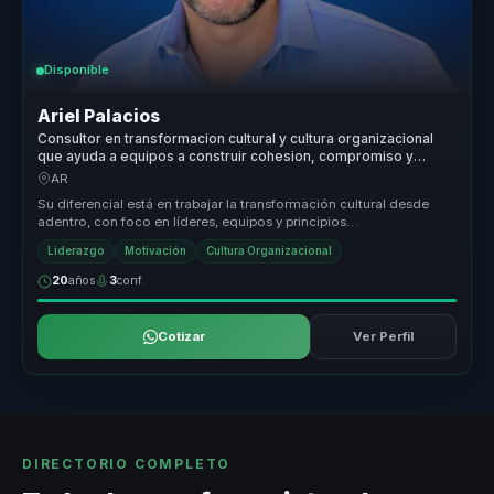
Disponible
Ariel Palacios
Consultor en transformacion cultural y cultura organizacional
que ayuda a equipos a construir cohesion, compromiso y
cambio sostenible.
AR
Su diferencial está en trabajar la transformación cultural desde
adentro, con foco en líderes, equipos y principios
organizacionales. Hac...
Liderazgo
Motivación
Cultura Organizacional
20
años
3
conf.
Cotizar
Ver Perfil
DIRECTORIO COMPLETO