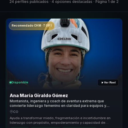
24 perfiles publicados · 4 opciones destacadas · Página 1 de 2
Recomendado CHM · TOP 1
Disponible
Ver Reel
Ana María Giraldo Gómez
Montanista, ingeniera y coach de aventura extrema que
convierte liderazgo femenino en claridad para equipos y
mujeres lideres.
CO
Ayuda a transformar miedo, fragmentación e incertidumbre en
liderazgo con propósito, empoderamiento y capacidad de
avanzar paso a paso ha...