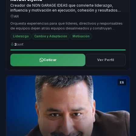
Creador de NON GARAGE IDEAS que convierte liderazgo,
influencia y motivación en ejecución, cohesión y resultados
para equipos de alta exigencia.
AR
Orquesta experiencias para que líderes, directivos y responsables
de equipos dejen atrás equipos desalineados y construyan
liderazgo estr...
Liderazgo
Cambio y Adaptación
Motivación
2
conf.
Cotizar
Ver Perfil
ES