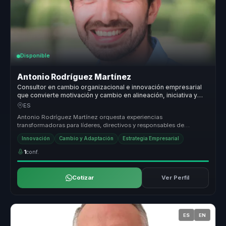
Disponible
Antonio Rodríguez Martínez
Consultor en cambio organizacional e innovación empresarial
que convierte motivación y cambio en alineación, iniciativa y
crecimiento para equipos.
ES
Antonio Rodríguez Martínez orquesta experiencias
transformadoras para líderes, directivos y responsables de
equipos, permitiéndoles dejar...
Innovación
Cambio y Adaptación
Estrategia Empresarial
1
conf.
Cotizar
Ver Perfil
ES
EN