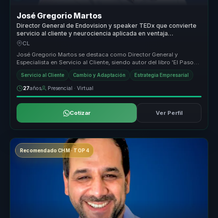
José Gregorio Martos
Director General de Endovision y speaker TEDx que convierte
servicio al cliente y neurociencia aplicada en ventaja
competitiva para empresas.
CL
José Gregorio Martos se destaca como Director General y
Especialista en Servicio al Cliente, siendo autor del libro 'El Paso
Más Pequeño'...
Servicio al Cliente
Cambio y Adaptación
Estrategia Empresarial
27
años
Presencial · Virtual
Cotizar
Ver Perfil
Recomendado CHM · TOP 4