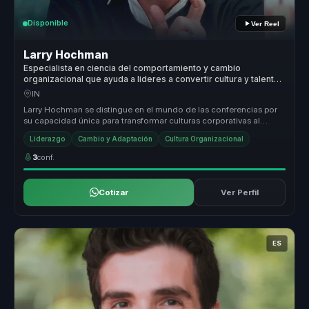
Disponible
Ver Reel
Larry Hochman
Especialista en ciencia del comportamiento y cambio
organizacional que ayuda a lideres a convertir cultura y talento
en adaptabilidad y ventaja competitiva.
IN
Larry Hochman se distingue en el mundo de las conferencias por
su capacidad única para transformar culturas corporativas al
integrar la n...
Liderazgo
Cambio y Adaptación
Cultura Organizacional
3
conf.
Cotizar
Ver Perfil
ES