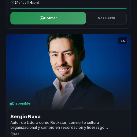
24
años
4
conf.
Cotizar
Ver Perfil
ES
Disponible
Sergio Nava
Autor de Lidera como Rockstar, convierte cultura
organizacional y cambio en recordacion y liderazgo
memorable para empresas.
MX