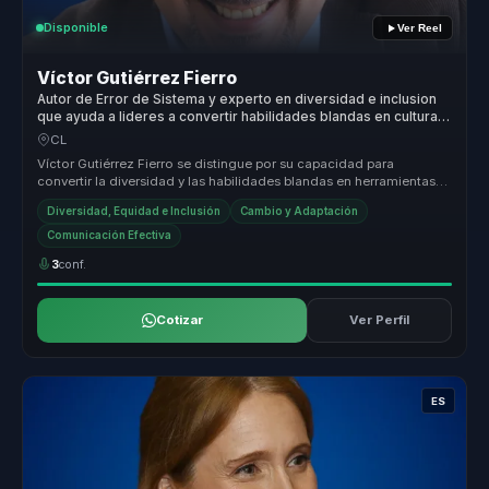
Disponible
Ver Reel
Víctor Gutiérrez Fierro
Autor de Error de Sistema y experto en diversidad e inclusion
que ayuda a lideres a convertir habilidades blandas en cultura
inclusiva, adaptacion e innovacion.
CL
Víctor Gutiérrez Fierro se distingue por su capacidad para
convertir la diversidad y las habilidades blandas en herramientas
estratégicas...
Diversidad, Equidad e Inclusión
Cambio y Adaptación
Comunicación Efectiva
3
conf.
Cotizar
Ver Perfil
ES