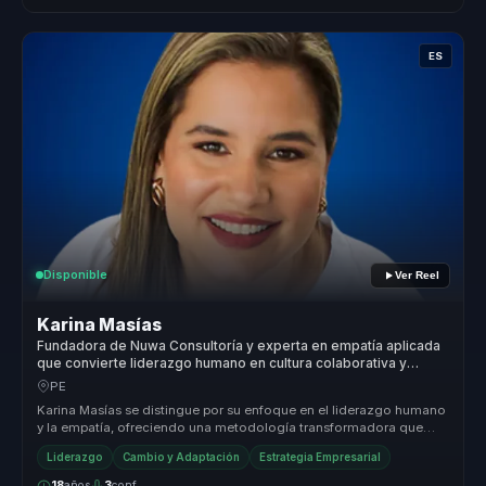
ES
Disponible
Ver Reel
Karina Masías
Fundadora de Nuwa Consultoría y experta en empatía aplicada
que convierte liderazgo humano en cultura colaborativa y
compromiso para empresas.
PE
Karina Masías se distingue por su enfoque en el liderazgo humano
y la empatía, ofreciendo una metodología transformadora que
integra cuer...
Liderazgo
Cambio y Adaptación
Estrategia Empresarial
18
años
3
conf.