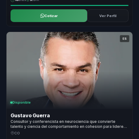
Cotizar
Ver Perfil
ES
Disponible
Gustavo Guerra
Consultor y conferencista en neurociencia que convierte
talento y ciencia del comportamiento en cohesion para lideres
y equipos.
CO