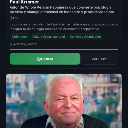
Paul Krismer
Autor de Whole Person Happiness que convierte psicologia
positiva y manejo emocional en bienestar y productividad para
lideres.
US
La propuesta de valor de Paul Krismer radica en su capacidad para
integrar la psicología positiva en el entorno corporativo,
ofreciendo h...
Liderazgo
Cultura Organizacional
Cambio y Adaptación
20
años
3
conf.
Cotizar
Ver Perfil
EN