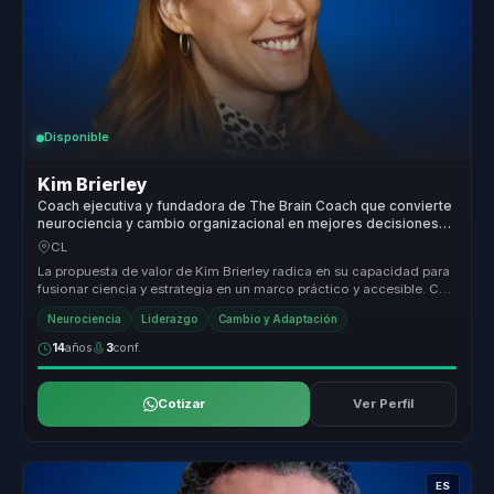
Disponible
Kim Brierley
Coach ejecutiva y fundadora de The Brain Coach que convierte
neurociencia y cambio organizacional en mejores decisiones
para lideres.
CL
La propuesta de valor de Kim Brierley radica en su capacidad para
fusionar ciencia y estrategia en un marco práctico y accesible. Con
for...
Neurociencia
Liderazgo
Cambio y Adaptación
14
años
3
conf.
Cotizar
Ver Perfil
ES