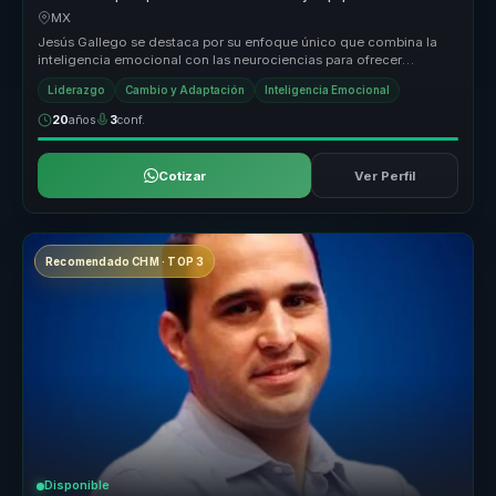
MX
Jesús Gallego se destaca por su enfoque único que combina la
inteligencia emocional con las neurociencias para ofrecer
soluciones efectiv...
Liderazgo
Cambio y Adaptación
Inteligencia Emocional
20
años
3
conf.
Cotizar
Ver Perfil
Recomendado CHM · TOP 3
Disponible