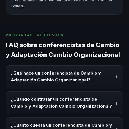
Bolivia.
PREGUNTAS FRECUENTES
FAQ sobre conferencistas de Cambio
y Adaptación Cambio Organizacional
¿Qué hace un conferencista de Cambio y
+
Adaptación Cambio Organizacional?
Un conferencista de Cambio y Adaptación Cambio
Organizacional es un experto que comparte
¿Cuándo contratar un conferencista de
+
conocimiento, estrategias y experiencias sobre este tema
Cambio y Adaptación Cambio Organizacional?
en eventos corporativos, convenciones y seminarios. Su
objetivo es generar reflexión, inspiración y herramientas
Es ideal contratar un conferencista de Cambio y
aplicables para la audiencia.
Adaptación Cambio Organizacional para kick-offs,
¿Cuánto cuesta un conferencista de Cambio y
+
convenciones anuales, programas de desarrollo, eventos