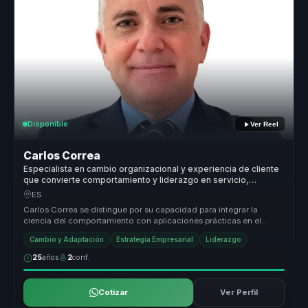
Disponible
Ver Reel
Carlos Correa
Especialista en cambio organizacional y experiencia de cliente
que convierte comportamiento y liderazgo en servicio,
cohesión y resultados para empresas.
ES
Carlos Correa se distingue por su capacidad para integrar la
ciencia del comportamiento con aplicaciones prácticas en el
ámbito empresari...
Cambio y Adaptación
Estrategia Empresarial
Liderazgo
25
años
2
conf.
Cotizar
Ver Perfil