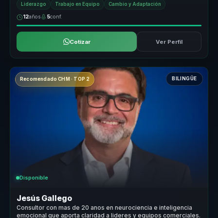
Liderazgo
Trabajo en Equipo
Cambio y Adaptación
12
años
5
conf.
Cotizar
Ver Perfil
BILINGÜE
Recomendado CHM · TOP 2
Disponible
Jesús Gallego
Consultor con mas de 20 anos en neurociencia e inteligencia
emocional que aporta claridad a lideres y equipos comerciales.