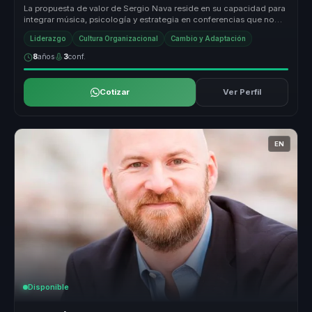
La propuesta de valor de Sergio Nava reside en su capacidad para
integrar música, psicología y estrategia en conferencias que no
solo inf...
Liderazgo
Cultura Organizacional
Cambio y Adaptación
8
años
3
conf.
Cotizar
Ver Perfil
EN
Disponible