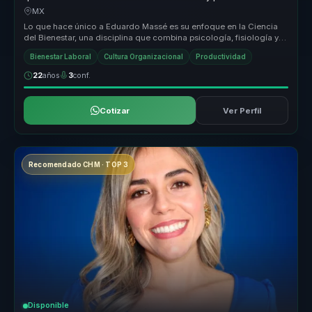
para empresas y equipos.
MX
Lo que hace único a Eduardo Massé es su enfoque en la Ciencia
del Bienestar, una disciplina que combina psicología, fisiología y
mindfuln...
Bienestar Laboral
Cultura Organizacional
Productividad
22
años
3
conf.
Cotizar
Ver Perfil
Recomendado CHM · TOP 3
Disponible