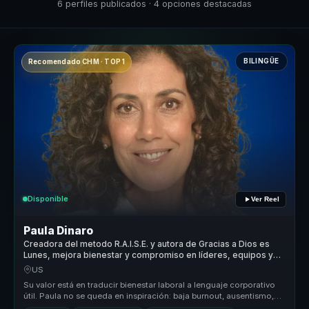
6 perfiles publicados · 4 opciones destacadas
BILINGÜE
Recomendado CHM · TOP 1
Disponible
Ver Reel
Paula Dinaro
Creadora del metodo R.A.I.S.E. y autora de Gracias a Dios es
Lunes, mejora bienestar y compromiso en líderes, equipos y
empresas.
US
Su valor está en traducir bienestar laboral a lenguaje corporativo
útil. Paula no se queda en inspiración: baja burnout, ausentismo,
renu...