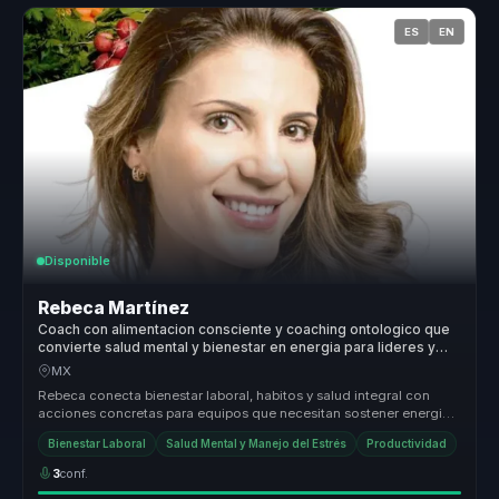
ES
EN
Disponible
Rebeca Martínez
Coach con alimentacion consciente y coaching ontologico que
convierte salud mental y bienestar en energia para lideres y
equipos.
MX
Rebeca conecta bienestar laboral, habitos y salud integral con
acciones concretas para equipos que necesitan sostener energia,
enfoque y ...
Bienestar Laboral
Salud Mental y Manejo del Estrés
Productividad
3
conf.