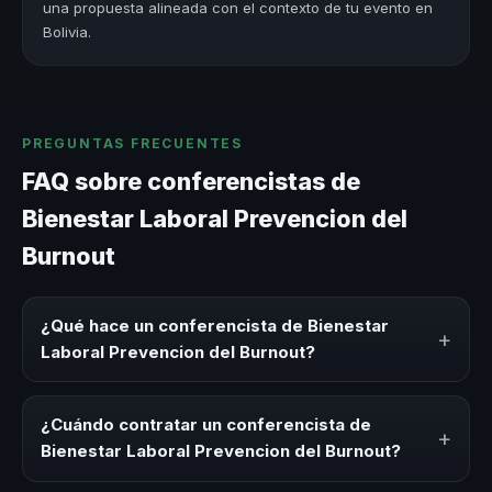
una propuesta alineada con el contexto de tu evento en
Bolivia.
PREGUNTAS FRECUENTES
FAQ sobre conferencistas de
Bienestar Laboral Prevencion del
Burnout
¿Qué hace un conferencista de Bienestar
+
Laboral Prevencion del Burnout?
Un conferencista de Bienestar Laboral Prevencion del
Burnout es un experto que comparte conocimiento,
¿Cuándo contratar un conferencista de
+
estrategias y experiencias sobre este tema en eventos
Bienestar Laboral Prevencion del Burnout?
corporativos, convenciones y seminarios. Su objetivo es
generar reflexión, inspiración y herramientas aplicables
Es ideal contratar un conferencista de Bienestar Laboral