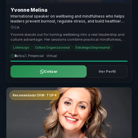
Yvonne Melina
International speaker on wellbeing and mindfulness who helps
leaders prevent burnout, regulate stress, and build healthier
performance cultures.
CA
Yvonne stands out for turning wellbeing into a real leadership and
culture advantage. Her sessions combine practical mindfulness,
emotion...
Liderazgo
Cultura Organizacional
Estrategia Empresarial
8
años
Presencial · Virtual
Cotizar
Ver Perfil
Recomendado CHM · TOP 4