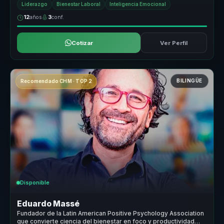
Liderazgo
Bienestar Laboral
Inteligencia Emocional
12
años
3
conf.
Cotizar
Ver Perfil
BILINGÜE
Recomendado CHM · TOP 2
Disponible
Eduardo Massé
Fundador de la Latin American Positive Psychology Association
que convierte ciencia del bienestar en foco y productividad