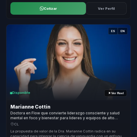
Cotizar
Ver Perfil
ES
EN
Disponible
Ver Reel
Marianne Cottin
Doctora en Flow que convierte liderazgo consciente y salud
mental en foco y bienestar para lideres y equipos de alto
desempeno.
CL
La propuesta de valor de la Dra. Marianne Cottin radica en su
capacidad para integrar la ciencia de vanguardia con un enfoque