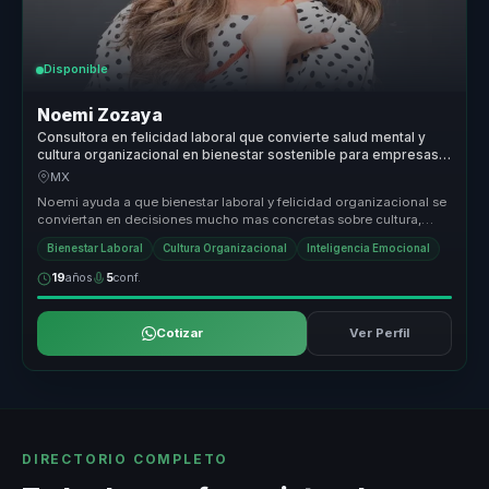
Disponible
Noemi Zozaya
Consultora en felicidad laboral que convierte salud mental y
cultura organizacional en bienestar sostenible para empresas y
lideres.
MX
Noemi ayuda a que bienestar laboral y felicidad organizacional se
conviertan en decisiones mucho mas concretas sobre cultura,
liderazgo y...
Bienestar Laboral
Cultura Organizacional
Inteligencia Emocional
19
años
5
conf.
Cotizar
Ver Perfil
DIRECTORIO COMPLETO