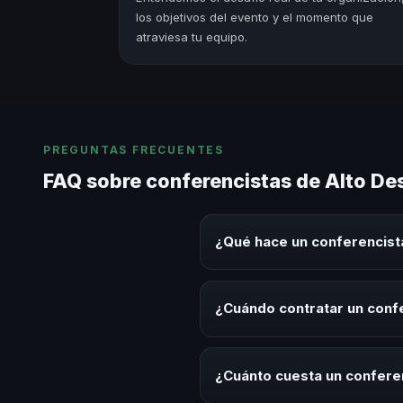
los objetivos del evento y el momento que
atraviesa tu equipo.
PREGUNTAS FRECUENTES
FAQ sobre conferencistas de Alto D
¿Qué hace un conferencis
Un conferencista de Alto Desem
sobre este tema en eventos corp
¿Cuándo contratar un con
aplicables para la audiencia.
Es ideal contratar un conferen
desarrollo, eventos de integrac
¿Cuánto cuesta un confere