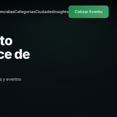
ncistas
Categorías
Ciudades
Insights
Cotizar Evento
to
ce de
s y eventos