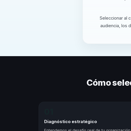
Seleccionar al 
audiencia, los 
Cómo sele
01
Diagnóstico estratégico
Entendemos el desafío real de tu organización