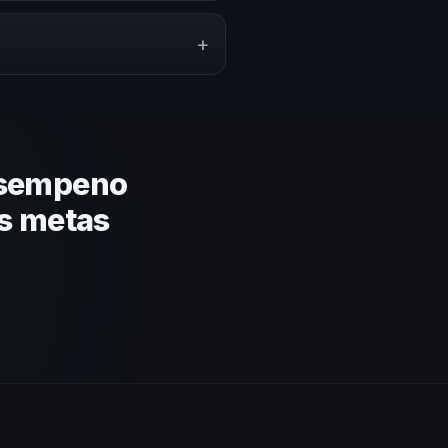
ión del evento. En CHM Bolivia
puesto.
+
lares y su capacidad de adaptar
 basada en estos criterios.
esempeno
us metas