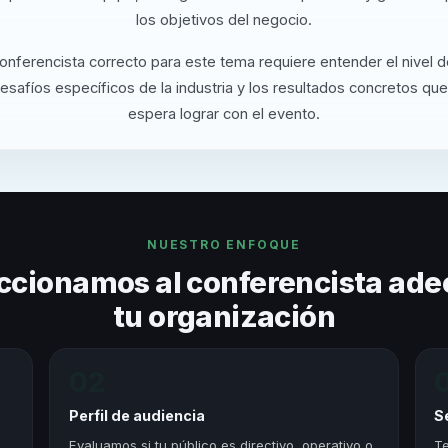
los objetivos del negocio.
conferencista correcto para este tema requiere entender el nivel 
desafíos específicos de la industria y los resultados concretos que
espera lograr con el evento.
NUESTRO ENFOQUE
ccionamos al conferencista ade
tu organización
02
Perfil de audiencia
S
,
Evaluamos si tu público es directivo, operativo o
Te