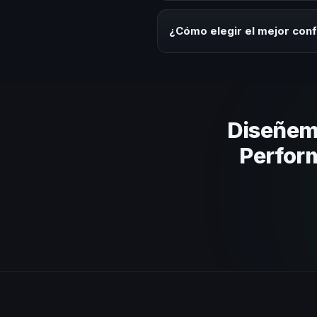
Los honorarios varían según la t
ofrecemos asesoría estratégica
¿Cómo elegir el mejor con
Evalúa su experiencia real en el
el contenido a tu contexto orga
Diseñem
Perform