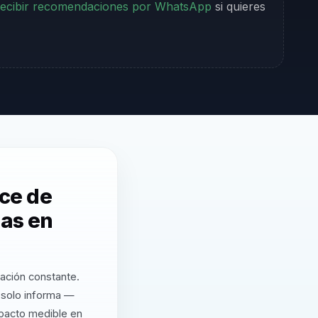
ecibir recomendaciones por WhatsApp
si quieres
ce de
sas en
zación constante.
solo informa —
mpacto medible en