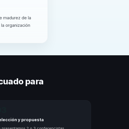
de madurez de la
 la organización
cuado para
03
elección y propuesta
 presentamos 2 o 3 conferencistas