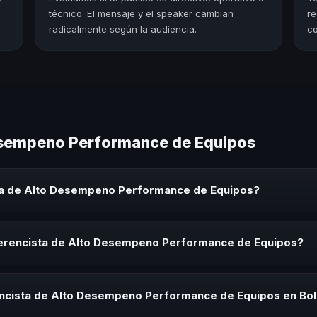
técnico. El mensaje y el speaker cambian
re
radicalmente según la audiencia.
co
esempeno Performance de Equipos
ta de Alto Desempeno Performance de Equipos?
peno Performance de Equipos es un experto que comparte conocimien
orativos, convenciones y seminarios. Su objetivo es generar reflexió
ferencista de Alto Desempeno Performance de Equipos?
cista de Alto Desempeno Performance de Equipos para kick-offs, con
ión o cuando tu organización necesita impulsar un cambio cultural rel
ncista de Alto Desempeno Performance de Equipos en Bol