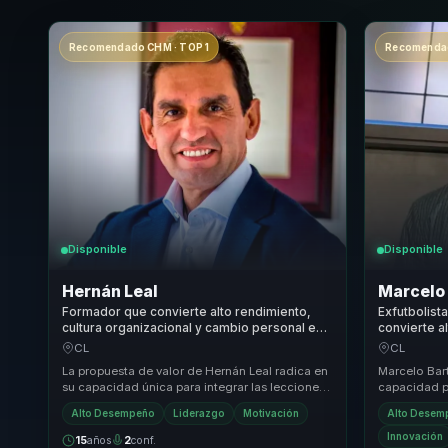
Recomendado CHM · TOP 1
Recomendad
Disponible
Disponible
Hernán Leal
Marcelo 
Formador que convierte alto rendimiento,
Exfutbolist
cultura organizacional y cambio personal en
convierte a
foco sostenido para lideres y equipos.
disciplina, 
CL
CL
líderes y e
La propuesta de valor de Hernán Leal radica en
Marcelo Bart
su capacidad única para integrar las lecciones
capacidad pa
aprendidas del montañismo y el liderazgo em...
comportamie
Alto Desempeño
Liderazgo
Motivación
Alto Desem
ofreciendo u
Innovación
15
años
2
conf.