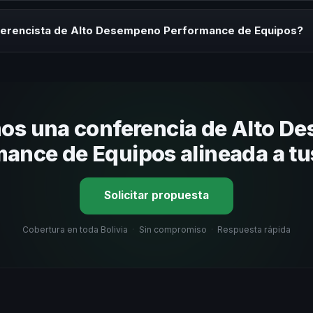
rayectoria del speaker, la modalidad (presencial o virtual) y la durac
 sin costo y una propuesta en menos de 24 horas adaptada a tu presu
ferencista de Alto Desempeno Performance de Equipos?
 tema, su estilo de comunicación, casos de éxito con audiencias simi
nizacional. En CHM Bolivia te ayudamos con una selección estratégica
os una conferencia de Alto D
ance de Equipos alineada a t
Solicitar propuesta
Cobertura en toda Bolivia
·
Sin compromiso
·
Respuesta rápida