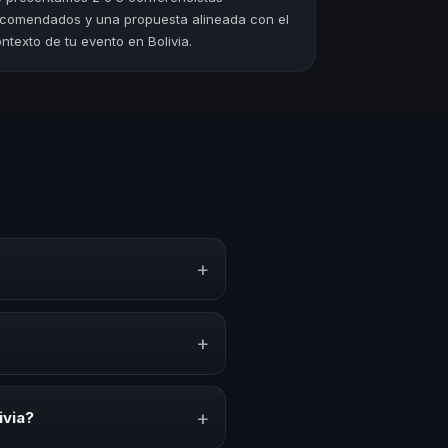
comendados y una propuesta alineada con el
ntexto de tu evento en Bolivia.
+
to, estrategias y experiencias
n, inspiración y herramientas
+
venciones anuales, programas de
acionado con esta temática.
+
ivia?