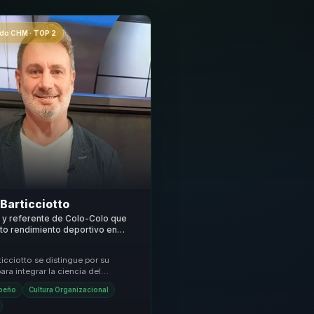
o CHM · TOP 2
Barticciotto
a y referente de Colo-Colo que
lto rendimiento deportivo en
resiliencia y rendimiento para
quipos.
icciotto se distingue por su
ra integrar la ciencia del
nto con la práctica deportiva,
peño
Cultura Organizacional
n e...