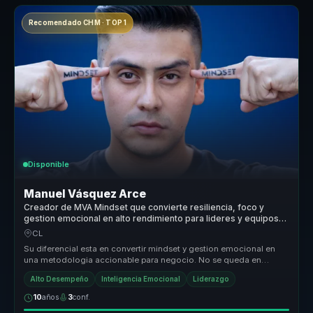
Recomendado CHM · TOP 1
Disponible
Manuel Vásquez Arce
Creador de MVA Mindset que convierte resiliencia, foco y
gestion emocional en alto rendimiento para lideres y equipos
comerciales.
CL
Su diferencial esta en convertir mindset y gestion emocional en
una metodologia accionable para negocio. No se queda en
inspiracion: llev...
Alto Desempeño
Inteligencia Emocional
Liderazgo
10
años
3
conf.