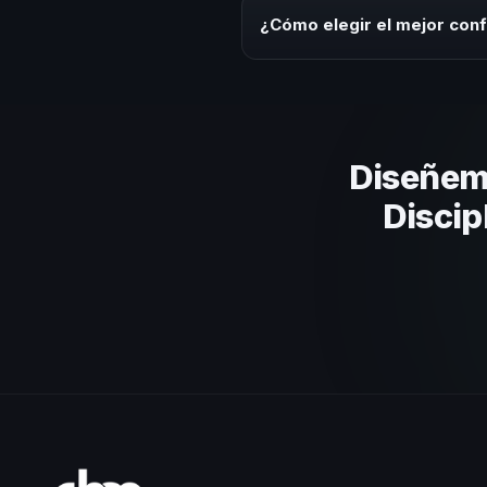
ofrecemos asesoría estratégica
¿Cómo elegir el mejor conf
Evalúa su experiencia real en el
el contenido a tu contexto orga
Diseñem
Discip