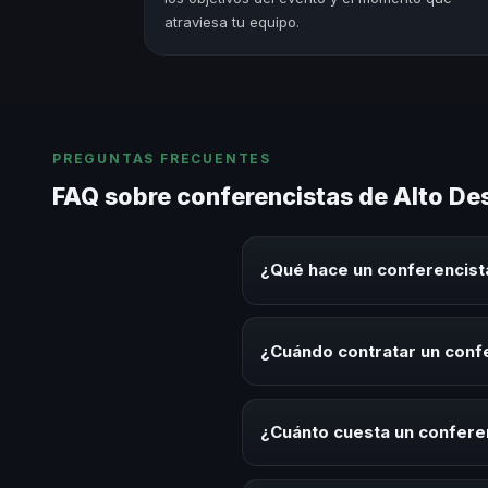
atraviesa tu equipo.
PREGUNTAS FRECUENTES
FAQ sobre conferencistas de Alto De
¿Qué hace un conferencist
Un conferencista de Alto Desemp
sobre este tema en eventos corp
¿Cuándo contratar un confe
aplicables para la audiencia.
Es ideal contratar un conferenc
desarrollo, eventos de integrac
¿Cuánto cuesta un conferen
Los honorarios varían según la t