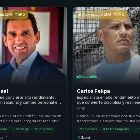
o CHM · TOP 2
Recomendado CHM · TOP 3
Disponible
Leal
Carlos Felipa
e convierte alto rendimiento,
Especialista en alto rendimiento 
anizacional y cambio personal en
que convierte disciplina y resilien
ido para lideres y equipos.
liderazgo práctico y fortaleza me
PE
equipos.
 de valor de Hernán Leal radica en
Carlos Felipa se destaca por su ca
 única para integrar las lecciones
transformar la adversidad en una v
del montañismo y el liderazgo em...
competitiva. Su enfoque único com
peño
Liderazgo
Motivación
Motivación
Alto Desempeño
Li
discipli...
conf.
3
conf.