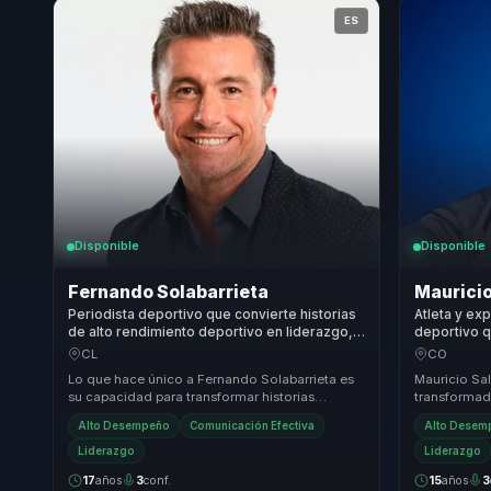
ES
Disponible
Disponible
Fernando Solabarrieta
Mauricio
Periodista deportivo que convierte historias
Atleta y ex
de alto rendimiento deportivo en liderazgo,
deportivo q
foco y motivacion para lideres y equipos.
superación 
CL
CO
motivación 
Lo que hace único a Fernando Solabarrieta es
Mauricio Sa
su capacidad para transformar historias
transformado
deportivas en lecciones de liderazgo aplicables
responsable
Alto Desempeño
Comunicación Efectiva
Alto Desem
al e...
atrás equi...
Liderazgo
Liderazgo
17
años
3
conf.
15
años
3