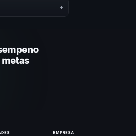
puesto.
+
lares y su capacidad de adaptar
 basada en estos criterios.
esempeno
s metas
ADES
EMPRESA