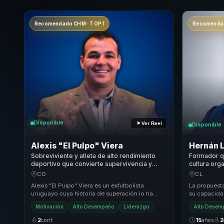
Recomendado CHM · TOP 1
Recomendad
Disponible
Ver Reel
Disponible
Alexis "El Pulpo" Viera
Hernán 
Sobreviviente y atleta de alto rendimiento
Formador qu
deportivo que convierte supervivencia y
cultura org
disciplina en resiliencia, fortaleza mental y
foco sosten
CO
CL
liderazgo para equipos.
Alexis "El Pulpo" Viera es un exfutbolista
La propuesta
uruguayo cuya historia de superación lo ha
su capacidad
convertido en un conferencista motivacional
aprendidas 
Motivación
Alto Desempeño
Liderazgo
Alto Desem
de alto...
2
conf.
15
años
2