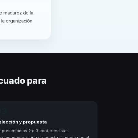
de madurez de la
 la organización
cuado para
03
elección y propuesta
 presentamos 2 o 3 conferencistas
comendados y una propuesta alineada con el