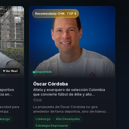
Recomendado CHM · TOP 4
Ver Reel
Disponible
Óscar Córdoba
deportivo
Atleta y exarquero de selección Colombia
cia en
que convierte fútbol de élite y alto
ntal para
rendimiento deportivo en liderazgo,
CO
disciplina y fortaleza para equipos.
pacidad para
La propuesta de Óscar Córdoba no gira
entaja
alrededor de fama deportiva, sino de liderazgo
bina la
probado en contextos donde la presión sí tiene
derazgo
Liderazgo
Alto Desempeño
conse...
Estrategia Empresarial