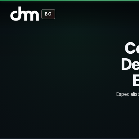
BO
C
De
Especialis