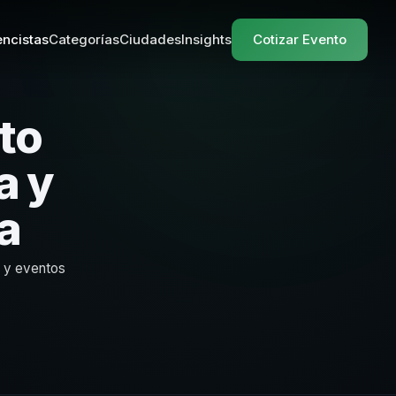
ncistas
Categorías
Ciudades
Insights
Cotizar Evento
to
a y
a
s y eventos