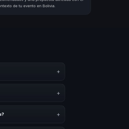
ntexto de tu evento en Bolivia.
+
o, estrategias y experiencias
n, inspiración y herramientas
+
nciones anuales, programas de
acionado con esta temática.
+
a?
ión del evento. En CHM Bolivia