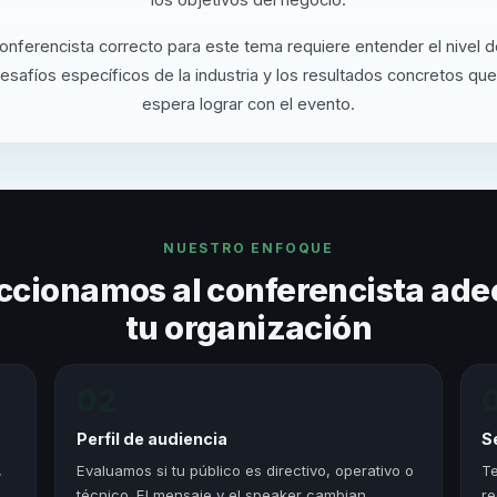
conferencista correcto para este tema requiere entender el nivel 
desafíos específicos de la industria y los resultados concretos que
espera lograr con el evento.
NUESTRO ENFOQUE
ccionamos al conferencista ade
tu organización
02
Perfil de audiencia
S
,
Evaluamos si tu público es directivo, operativo o
Te
técnico. El mensaje y el speaker cambian
re