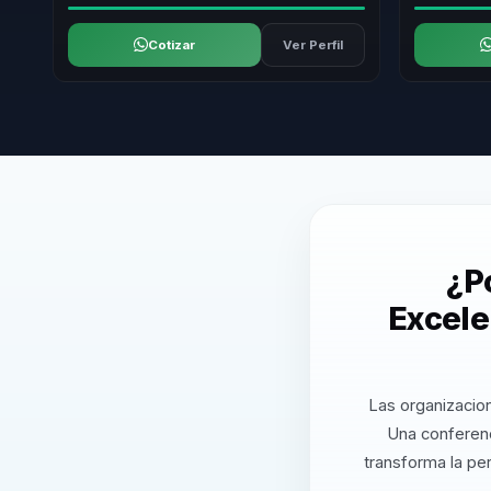
Cotizar
Ver Perfil
¿P
Excele
Las organizacion
Una conferenc
transforma la pe