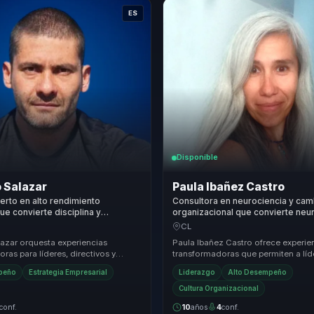
ES
Disponible
 Salazar
Paula Ibañez Castro
perto en alto rendimiento
Consultora en neurociencia y cam
ue convierte disciplina y
organizacional que convierte neu
personal en liderazgo,
y neuroventas en foco y producti
CL
y excelencia para equipos.
lideres y equipos.
lazar orquesta experiencias
Paula Ibañez Castro ofrece experie
ras para líderes, directivos y
transformadoras que permiten a líd
s de equipos, ayudándolos a dejar
directivos y responsables de equip
peño
Estrategia Empresarial
Liderazgo
Alto Desempeño
atrás las limi...
Cultura Organizacional
conf.
10
años
4
conf.