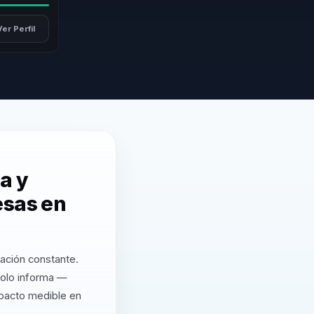
Ver Perfil
a y
esas en
zación constante.
solo informa —
mpacto medible en