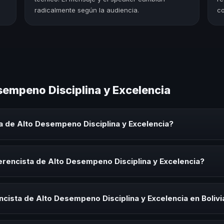
radicalmente según la audiencia.
co
sempeno Disciplina y Excelencia
a de Alto Desempeno Disciplina y Excelencia?
eno Disciplina y Excelencia es un experto que comparte conocimient
orativos, convenciones y seminarios. Su objetivo es generar reflexió
rencista de Alto Desempeno Disciplina y Excelencia?
ista de Alto Desempeno Disciplina y Excelencia para kick-offs, conve
ión o cuando tu organización necesita impulsar un cambio cultural rel
cista de Alto Desempeno Disciplina y Excelencia en Bolivi
rayectoria del speaker, la modalidad (presencial o virtual) y la durac