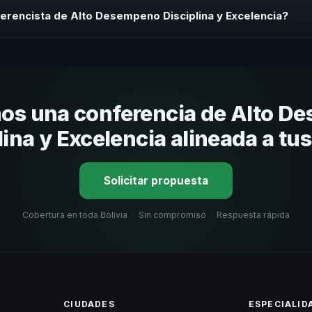
 sin costo y una propuesta en menos de 24 horas adaptada a tu presu
erencista de Alto Desempeno Disciplina y Excelencia?
 tema, su estilo de comunicación, casos de éxito con audiencias simi
nizacional. En CHM Bolivia te ayudamos con una selección estratégica
os una conferencia de Alto D
lina y Excelencia alineada a tu
Solicitar propuesta
Cobertura en toda Bolivia
·
Sin compromiso
·
Respuesta rápida
CIUDADES
ESPECIALID