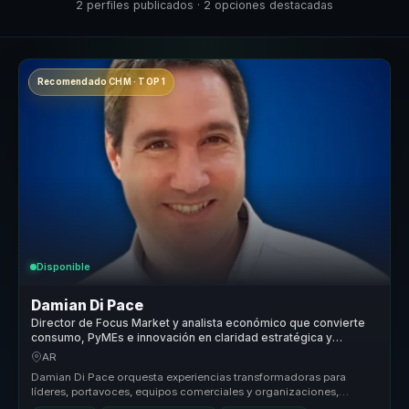
2 perfiles publicados · 2 opciones destacadas
Recomendado CHM · TOP 1
Disponible
Damian Di Pace
Director de Focus Market y analista económico que convierte
consumo, PyMEs e innovación en claridad estratégica y
mejores decisiones comerciales para líderes.
AR
Damian Di Pace orquesta experiencias transformadoras para
líderes, portavoces, equipos comerciales y organizaciones,
permitiéndoles dejar...