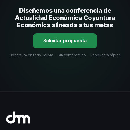
su capacidad de adaptar el contenido a tu contexto
Diseñemos una conferencia de
organizacional. En CHM Bolivia te ayudamos con una
selección estratégica basada en estos criterios.
Actualidad Económica Coyuntura
Económica alineada a tus metas
Solicitar propuesta
Cobertura en toda Bolivia
·
Sin compromiso
·
Respuesta rápida