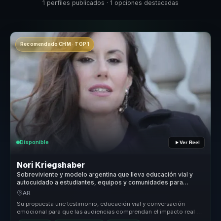
1 perfiles publicados · 1 opciones destacadas
Recomendado CHM · TOP 1
Disponible
Ver Reel
Nori Kriegshaber
Sobreviviente y modelo argentina que lleva educación vial y
autocuidado a estudiantes, equipos y comunidades para
fortalecer resiliencia.
AR
Su propuesta une testimonio, educación vial y conversación
emocional para que las audiencias comprendan el impacto real de
sus decisiones...