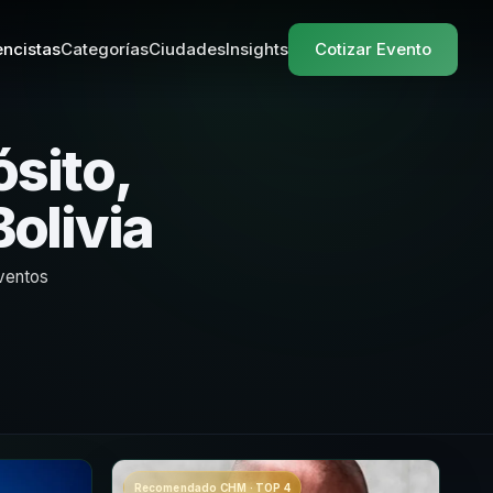
ncistas
Categorías
Ciudades
Insights
Cotizar Evento
sito,
Bolivia
eventos
Recomendado CHM · TOP 4