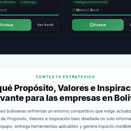
n Efectiva
Liderazgo
Inteligencia Emocional
2
conf.
12
años
3
conf.
Cotizar
Ver Perfil
Cotizar
CONTEXTO ESTRATÉGICO
qué Propósito, Valores e Inspirac
evante para las empresas en Boli
es bolivianas enfrentan un entorno competitivo que exige actuali
de Propósito, Valores e Inspiración bien diseñada no solo inform
equipo, entrega herramientas aplicables y genera impacto medible