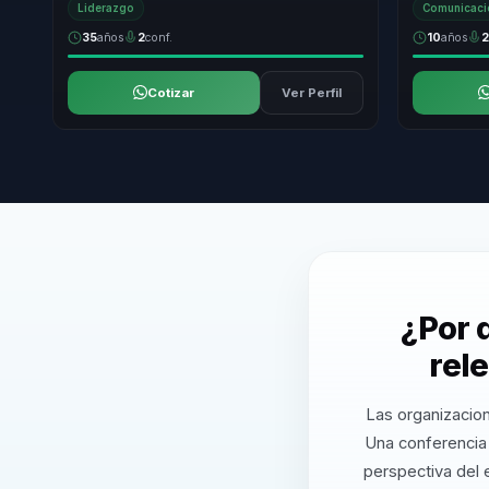
Liderazgo
Comunicació
35
años
2
conf.
10
años
Cotizar
Ver Perfil
¿Por 
rel
Las organizacion
Una conferencia 
perspectiva del 