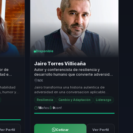
Disponible
Jairo Torres Villicaña
tor de
Autor y conferencista de resiliencia y
dad e
desarrollo humano que convierte adversidad
do y
en fortaleza para equipos y lideres.
MX
quipos.
 habilidad
Jairo transforma una historia autentica de
, humor y
adversidad en una conversacion aplicable
o
sobre actitud, resiliencia y crecimiento humano,
Resiliencia
Cambio y Adaptación
Liderazgo
para...
18
años
9
conf.
Ver Perfil
Cotizar
Ver Perfil