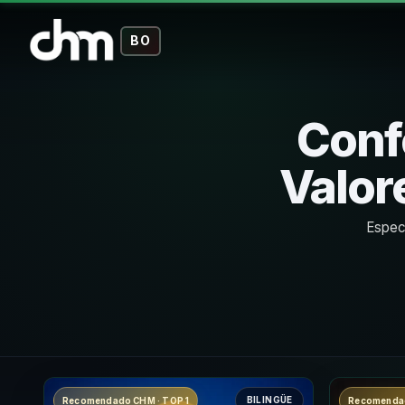
BO
Conf
Valore
Especi
BILINGÜE
Recomendado CHM · TOP 1
Recomendad