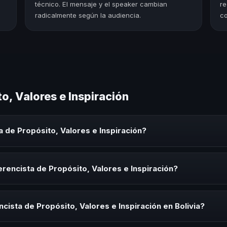
técnico. El mensaje y el speaker cambian
re
radicalmente según la audiencia.
co
o, Valores e Inspiración
 de Propósito, Valores e Inspiración?
Valores e Inspiración es un experto que comparte conocimiento, estra
onvenciones y seminarios. Su objetivo es generar reflexión, inspiraci
rencista de Propósito, Valores e Inspiración?
ista de Propósito, Valores e Inspiración para kick-offs, convenciones
ión o cuando tu organización necesita impulsar un cambio cultural rel
cista de Propósito, Valores e Inspiración en Bolivia?
rayectoria del speaker, la modalidad (presencial o virtual) y la durac