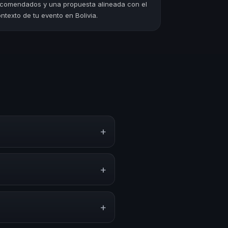
comendados y una propuesta alineada con el
ntexto de tu evento en Bolivia.
+
tegias y experiencias sobre este
ón y herramientas aplicables
+
 anuales, programas de
acionado con esta temática.
+
ión del evento. En CHM Bolivia