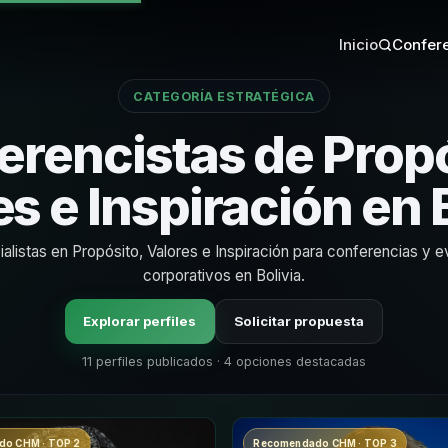
Inicio
Confere
CATEGORÍA ESTRATÉGICA
erencistas de Propó
s e Inspiración en 
alistas en Propósito, Valores e Inspiración para conferencias y 
corporativos en Bolivia.
Explorar perfiles
Solicitar propuesta
11 perfiles publicados · 4 opciones destacadas
o CHM · TOP 2
Recomendado CHM · TOP 3