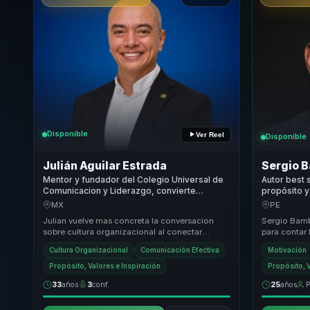
Disponible
Ver Reel
Disponible
Julián Aguilar Estrada
Sergio 
Mentor y fundador del Colegio Universal de
Autor best s
Comunicacion y Liderazgo, convierte
propósito y
proposito y cultura en bienestar para
y motivació
MX
PE
organizaciones.
Julian vuelve mas concreta la conversacion
Sergio Bamb
sobre cultura organizacional al conectar
para contar 
proposito, coherencia y comunicacion con
motivan a l
Cultura Organizacional
Comunicación Efectiva
Motivación
decisiones p...
la ...
Propósito, Valores e Inspiración
Propósito, V
33
años
3
conf.
25
años
P