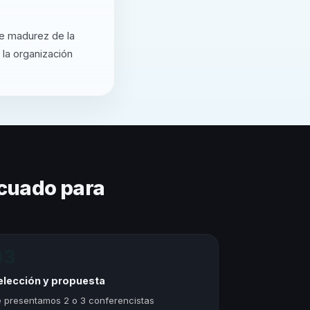
de madurez de la
 la organización
cuado para
03
elección y propuesta
 presentamos 2 o 3 conferencistas