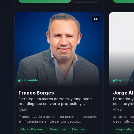
ES
Disponible
Disponible
Franco Borges
Jorge Á
Estratega en marca personal y employee
Formador y
branding que convierte proposito y
con storyte
reputacion en posicionamiento y autoridad
claridad pa
MX
MX
para lideres y organizaciones.
Franco ayuda a que marca personal, reputacion
Jorge conec
e influencia dejen de ser conceptos
desarrollo 
aspiracionales y se conviertan en decisiones
aprendizaje
Marca Personal
Comunicación Efectiva
Propósito, V
concretas ...
la audiencia.