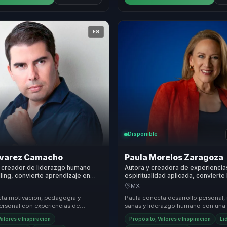
ES
Disponible
lvarez Camacho
Paula Morelos Zaragoza
 creador de liderazgo humano
Autora y creadora de experiencia
lling, convierte aprendizaje en
espiritualidad aplicada, convierte
ra equipos de trabajo reales.
consciente en cohesion para lide
MX
equipos.
ta motivacion, pedagogia y
Paula conecta desarrollo personal,
personal con experiencias de
sanas y liderazgo humano con una
 mas significativas, ayudando a que
conversacion aplicable al trabajo re
alores e Inspiración
Propósito, Valores e Inspiración
Li
..
equipos que n...