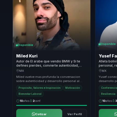
Disponible
Disponible
Miled Kuri
Yusef Fa
Autor de El arabe que vendio BMW y Si te
Atleta boli
defines pierdes, convierte autenticidad,
personal, r
marca personal y proposito en claridad para
resultados 
MX
MX
equipos.
Miled vuelve mas profunda la conversacion
Yusef conect
sobre autenticidad y desarrollo personal al
desarrollo p
conectarla con reflexion, autoconocimiento y
a equipos qu
Propósito, Valores e Inspiración
Motivación
Conferencis
vincul...
Bienestar Laboral
Resiliencia
10
años
2
conf.
10
años
Cotizar
Ver Perfil