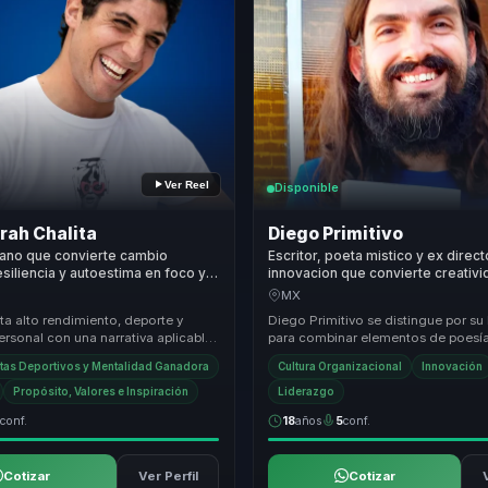
Ver Reel
Disponible
rah Chalita
Diego Primitivo
viano que convierte cambio
Escritor, poeta mistico y ex direc
esiliencia y autoestima en foco y
innovacion que convierte creativi
para equipos bajo alta presion.
innovacion en proposito comparti
MX
cohesion para organizaciones y e
a alto rendimiento, deporte y
Diego Primitivo se distingue por su
ersonal con una narrativa aplicable
para combinar elementos de poesía
e necesitan reforzar disciplina, re...
magia en sus conferencias, creand
tas Deportivos y Mentalidad Ganadora
Cultura Organizacional
Innovación
experiencias ...
Propósito, Valores e Inspiración
Liderazgo
3
conf.
18
años
5
conf.
Cotizar
Ver Perfil
Cotizar