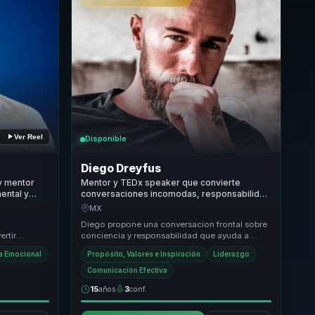
Ver Reel
Disponible
Diego Dreyfus
y mentor
Mentor y TEDx speaker que convierte
ental y
conversaciones incomodas, responsabilidad
able.
y conciencia en claridad para lideres y
MX
equipos.
,
Diego propone una conversacion frontal sobre
ertir
conciencia y responsabilidad que ayuda a
hábitos
romper inercias, revisar narrativas personales y
ia Emocional
Propósito, Valores e Inspiración
Liderazgo
ab...
Comunicación Efectiva
15
años
3
conf.