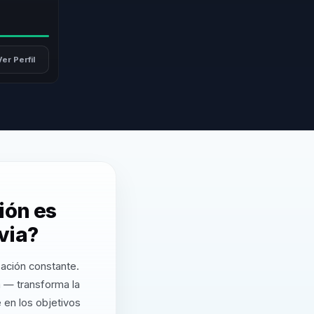
Ver Perfil
ión es
via?
zación constante.
a — transforma la
 en los objetivos