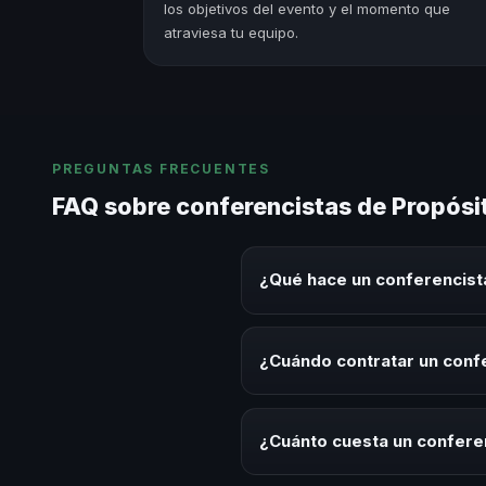
los objetivos del evento y el momento que
atraviesa tu equipo.
PREGUNTAS FRECUENTES
FAQ sobre conferencistas de Propósit
¿Qué hace un conferencista
Un conferencista de Propósito, 
tema en eventos corporativos, c
¿Cuándo contratar un confe
para la audiencia.
Es ideal contratar un conferenc
desarrollo, eventos de integrac
¿Cuánto cuesta un conferen
Los honorarios varían según la t