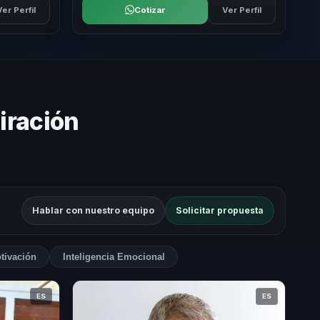
Ver Perfil
Cotizar
Ver Perfil
iración
Hablar con nuestro equipo
Solicitar propuesta
tivación
Inteligencia Emocional
ES
ES