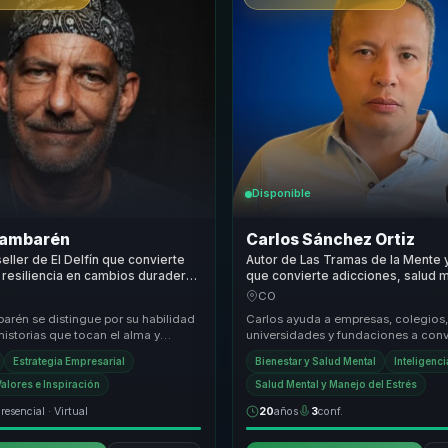
Disponible
Bambarén
Carlos Sánchez Ortiz
eller de El Delfín que convierte
Autor de Las Tramas de la Mente 
 resiliencia en cambios duraderos
que convierte adicciones, salud m
n dentro de las organizaciones.
poder interior en conciencia aplic
CO
arén se distingue por su habilidad
Carlos ayuda a empresas, colegios
historias que tocan el alma y
universidades y fundaciones a conv
a acción. Su enfoque único combina
adicciones, salud mental, miedo y 
Estrategia Empresarial
Bienestar y Salud Mental
Inteligenc
compulsivos en conci...
alores e Inspiración
Salud Mental y Manejo del Estrés
resencial · Virtual
20
años
3
conf.