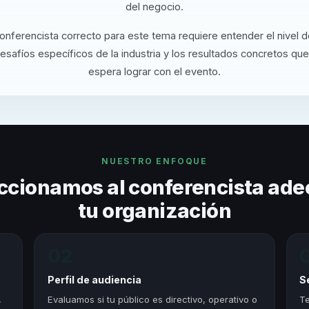
del negocio.
conferencista correcto para este tema requiere entender el nivel 
desafíos específicos de la industria y los resultados concretos que
espera lograr con el evento.
NUESTRO ENFOQUE
ccionamos al conferencista ade
tu organización
02
Perfil de audiencia
S
,
Evaluamos si tu público es directivo, operativo o
Te